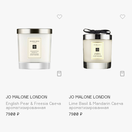
Biomed
Biorepair
Blanx
Blistex
BLOME
Boadicea The Victorious
Bobbi Brown
BOOMSHOP
BORK
Brunello Cucinelli
Bvlgari
by TERRY
JO MALONE LONDON
JO MALONE LONDON
BY WISHTREND
English Pear & Freesia Свеча
Lime Basil & Mandarin Свеча
ароматизированная
ароматизированная
Byredo
7900 ₽
7900 ₽
C