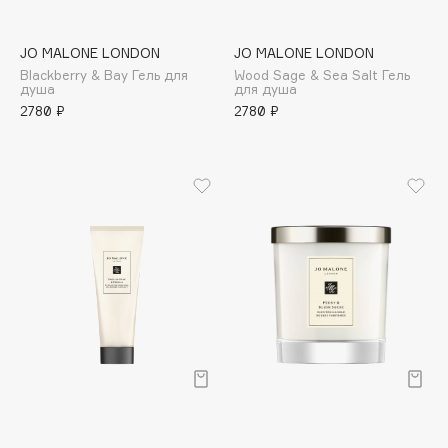
Adele for you
Финал лета
Advante
ЭКСКЛЮЗИВ
JO MALONE LONDON
JO MALONE LONDON
1 АВГ - 31 АВГ
Aesop
Blackberry & Bay Гель для
Wood Sage & Sea Salt Гель
душа
для душа
Age Stop
ЭКСКЛЮЗИВ
2780 ₽
2780 ₽
AHFA Cosmetics
Ajmal
Alix Avien
Allies of Skin
AMAN
Amina Daudova Brushes
Amouage
Amuleto Di Casa
Angiopharm
ЭКСКЛЮЗИВ
Annbeauty
Anua
Apadent