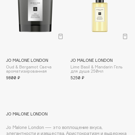
Deonica
Dessange
Dior
Divage
Dolce & Gabbana
Dolomit
Dorco
JO MALONE LONDON
JO MALONE LONDON
DP Daily Perfection
Oud & Bergamot Свеча
Lime Basil & Mandarin Гель
ароматизированная
для душа 250мл
Dr. Vranjes Firenze
9800 ₽
5250 ₽
Dr.Althea
Dr.Ceuracle
Dr.Jart+
DSD de Luxe
JO MALONE LONDON
Dyson
Jo Malone London — это воплощение вкуса,
элегантности и изящества. Аристократизм и выдержка