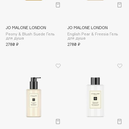
Подарки
Tom Ford
HFC
Для дома
Angiopharm
Техника
KIKO Milano
JO MALONE LONDON
JO MALONE LONDON
Estée Lauder
Peony & Blush Suede Гель
English Pear & Freesia Гель
для душа
для душа
Clarins
2780 ₽
2780 ₽
0 - 9
100BON
22|11
A
Acqua di Parma
Acque di Italia