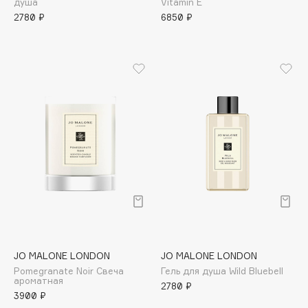
душа
Vitamin E
B
2780 ₽
6850 ₽
Babor
Baffy
Balmain Hair Couture
ЭКСКЛЮЗИВ
Banderas
Basicare
Batiste
Beauty Bomb
Beauty Pati
Beautyblades
НОВИНКА
beautyblender
Bebble
Beverly Hills Polo Club
JO MALONE LONDON
JO MALONE LONDON
Pomegranate Noir Свеча
Гель для душа Wild Bluebell
Biodance
ароматная
2780 ₽
Bioderma
3900 ₽