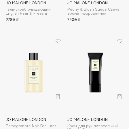
JO MALONE LONDON
JO MALONE LONDON
Apagard
Гель-скраб очищающий
Peony & Blush Suede Свеча
English Pear & Freesia
ароматизированная
Aravia Professional
2780 ₽
7900 ₽
Arcadia
Archetype
Architect Demidoff
ARIVE MAKEUP
Art&Fact
Art-Visage
Artdeco
Astra
Atelier Rebul
Augustinus Bader
Aveda
Avene
JO MALONE LONDON
JO MALONE LONDON
Pomegranate Noir Гель для
Крем для рук питательный