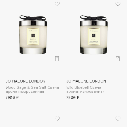
Cadence
Capelli Dorati
Carbon Theory
Carmex
Carolina Herrera
Catrice
Celimax
Cettua
Chupa Chups
JO MALONE LONDON
JO MALONE LONDON
Clarette
Wood Sage & Sea Salt Свеча
Wild Bluebell Свеча
Clarins
ароматизированная
ароматизированная
7900 ₽
7900 ₽
Clarins Precious
НОВИНКА
Clinique
Clive Christian
Club De Nuit