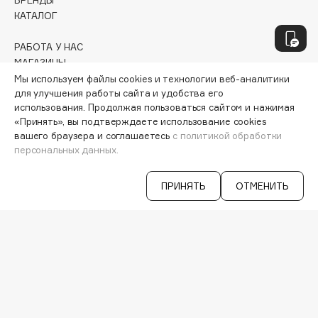
Geltek
КАТАЛОГ
Genosys
ЭКСКЛЮЗИВ
Geomar
РАБОТА У НАС
МАГАЗИНЫ
Giardino Magico
КОНТАКТЫ
Мы используем файлы cookies и технологии веб-аналитики
Gillette
для улучшения работы сайта и удобства его
ПОСТАВЩИКАМ
Givenchy
использования. Продолжая пользоваться сайтом и нажимая
АРЕНДА
«Принять», вы подтверждаете использование cookies
Global Keratin
вашего браузера и соглашаетесь
с политикой обработки
VISAGE PRO
Global White
персональных данных.
СЕРВИСЫ
Gourmandise
VK
Grace Day
ПРИНЯТЬ
ОТМЕНИТЬ
TELEGRAM
Guerlain
WHATSAPP
MAX
Guess
IOS & Android >
H
Hadat Cosmetics