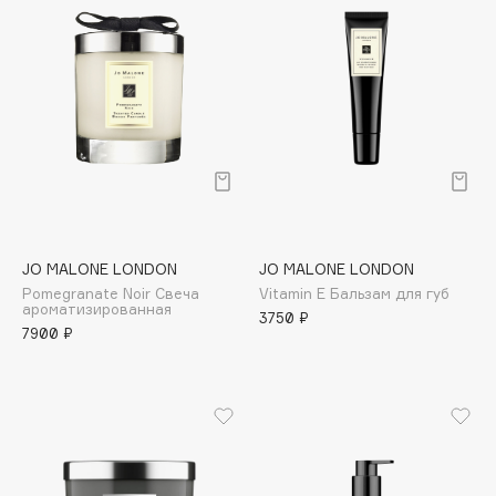
Collagenina
Consly
Corimo
CosRX
Cottolina
Crescina
Cunzite
Curaprox
JO MALONE LONDON
JO MALONE LONDON
Pomegranate Noir Свеча
Vitamin E Бальзам для губ
D
ароматизированная
3750 ₽
7900 ₽
d'Alba
DABO
DARLING*
Darphin
Davines