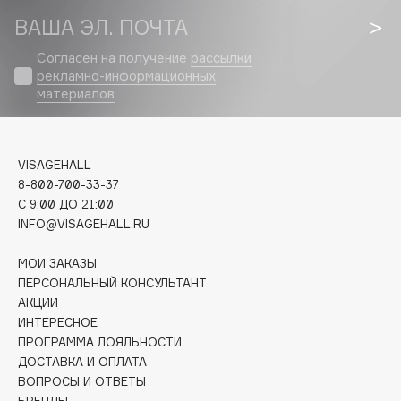
Fillerina
ВАША ЭЛ. ПОЧТА
Fiona Franchimon
Согласен на получение
рассылки
Flipper
рекламно-информационных
материалов
FLOEMA
Floraïku
Forlle'd
ЭКСКЛЮЗИВ
VISAGEHALL
Fragrance Du Bois
8-800-700-33-37
Frederic Malle
C 9:00 ДО 21:00
INFO@VISAGEHALL.RU
Frudia
Funny Organix
МОИ ЗАКАЗЫ
ПЕРСОНАЛЬНЫЙ КОНСУЛЬТАНТ
АКЦИИ
G
ИНТЕРЕСНОЕ
ПРОГРАММА ЛОЯЛЬНОСТИ
Garnier
ДОСТАВКА И ОПЛАТА
Gecko
ВОПРОСЫ И ОТВЕТЫ
БРЕНДЫ