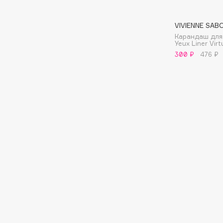
VIVIENNE SAB
I
Карандаш для 
Yeux Liner Vir
300 ₽
476 ₽
I Love My Hair
INGLOT
Iceberg
Initio
Icon Skin
Insight Professional
Influence Beauty
Institut Esthederm
J
James Read
Janeke
Jan Marini
Jimmy Choo
ЭКСКЛЮЗИВ
JMsolution
Jane Iredale