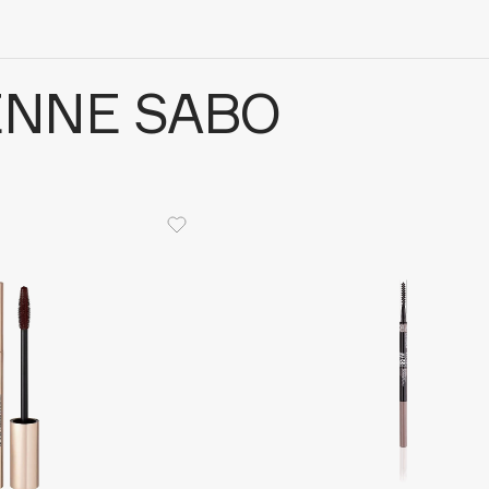
ENNE SABO
Architect Demidoff
ARIVE MAKEUP
Art&Fact
Art-Visage
Artdeco
Astra
Atelier Rebul
Augustinus Bader