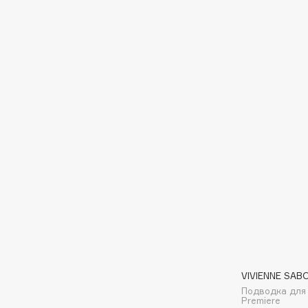
EGIA
EpilProfi
Eigshow
Erborian
Elemis
Essence
Elian Russia
Essential Parfums Paris
Elie Saab
Estrâde
F
FANE
Flipper
Farmstay
FLOEMA
Felce Azzurra
Floraïku
Fillerina
Forlle'd
ЭКСКЛЮЗИВ
Fiona Franchimon
VIVIENNE SAB
Подводка для 
Premiere