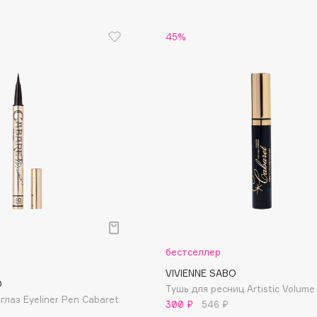
Eva Mosaic
45%
Ex Nihilo
EXOARI L
Fragrance Du Bois
Frederic Malle
Frudia
бестселлер
Funny Organix
VIVIENNE SABO
O
Тушь для ресниц Artistic Volume
глаз Eyeliner Pen Cabaret
300 ₽
546 ₽