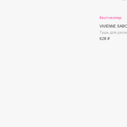
Aravia Professional
Alix Avien
Arcadia
Allies of Skin
Archetype
бестселлер
AMAN
VIVIENNE SAB
Тушь для ресн
628 ₽
B
Babor
beautyblender
Baffy
Bebble
Balmain Hair Couture
Beverly Hills Polo Club
ЭКСКЛЮЗИВ
Biodance
Banderas
Bioderma
Basicare
Biomed
Batiste
Biorepair
Beauty Bomb
Blanx
Beauty Pati
Blistex
Beautyblades
НОВИНКА