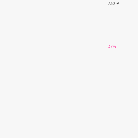
732 ₽
G
Garnier
Giardino Magico
Gecko
Gillette
Geltek
Givenchy
37%
Genosys
Global Keratin
ЭКСКЛЮЗИВ
Global White
Geomar
H
Hadat Cosmetics
HELIBEAUTY
Hamis
Hempz
Hapica
HFC