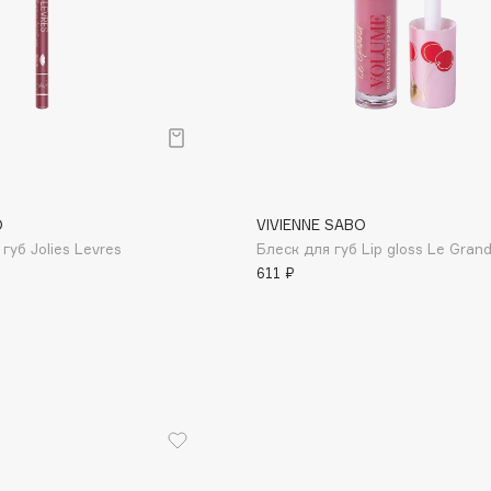
Consly
Corimo
O
VIVIENNE SABO
CosRX
губ Jolies Levres
Блеск для губ Lip gloss Le Gran
Cottolina
611 ₽
Crescina
Cunzite
Curaprox