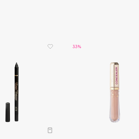
Gourmandise
Grace Day
Guerlain
33%
Guess
Holika Holika
Holly Polly
Holy Land