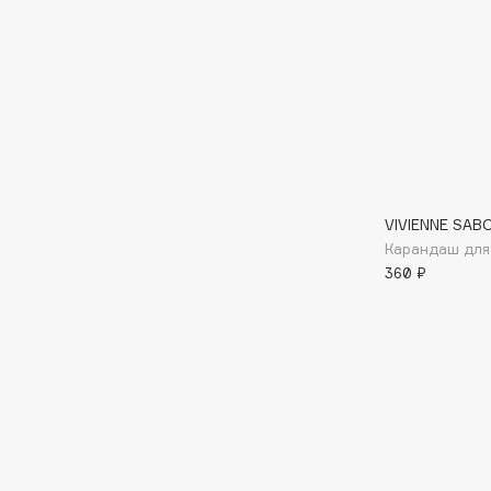
BLOME
C
Cadence
Chupa Chups
Capelli Dorati
Clarette
VIVIENNE SAB
Carbon Theory
Clarins
Карандаш для 
Carmex
Clarins Precious
360 ₽
Carolina Herrera
Clinique
Catrice
Clive Christian
Celimax
Club De Nuit
Cettua
Collagenina