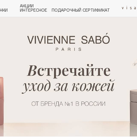
АКЦИИ
НКИ
ИНТЕРЕСНОЕ
ПОДАРОЧНЫЙ СЕРТИФИКАТ
P
Q
R
S
T
U
V
W
Y
Z
А - Я
Angiopharm
KIKO Milano
Estée Lauder
Clarins