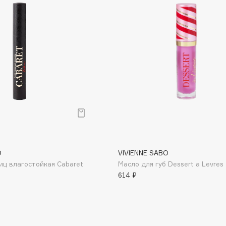
Dr.Althea
Dr.Ceuracle
Dr.Jart+
DSD de Luxe
Dyson
O
VIVIENNE SABO
иц влагостойкая Cabaret
Масло для губ Dessert a Levres
614 ₽
Estée Lauder
Etat Pur
Etude House
Etude organix