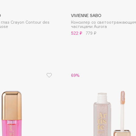
O
VIVIENNE SABO
глаз Crayon Contour des
Консилер со светоотражающи
tuose
частицами Aurora
522 ₽
779 ₽
Institute Estelare
Instytutum
invisibobble
IS Clinical
69%
Jo Malone London
Juliette Has A Gun
Juvena