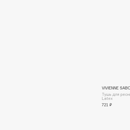
D
d'Alba
Dior
DABO
Divage
DARLING*
Dolce & Gabbana
Darphin
Dolomit
Davines
Dorco
Deonica
DP Daily Perfection
Dessange
Dr. Vranjes Firenze
VIVIENNE SAB
E
Тушь для ресн
Latex
721 ₽
Eat My
Ella Bartsueva Brushes
Ecolatier
EMBRACE Haircare
Ecotools
Emmanuelle Jane
EGG
Enough