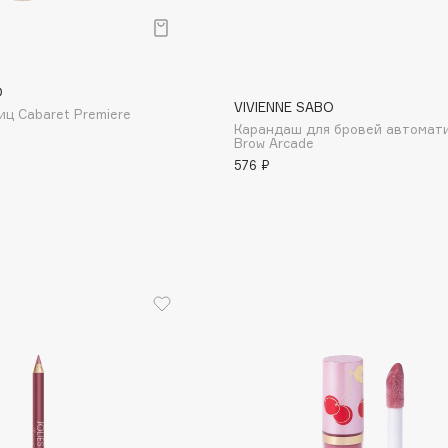
Aveda
Avene
O
VIVIENNE SABO
иц Cabaret Premiere
Карандаш для бровей автомат
Brow Arcade
576 ₽
Boadicea The Victorious
Bobbi Brown
BOOMSHOP
BORK
Brunello Cucinelli
Bvlgari
by TERRY
BY WISHTREND
Byredo