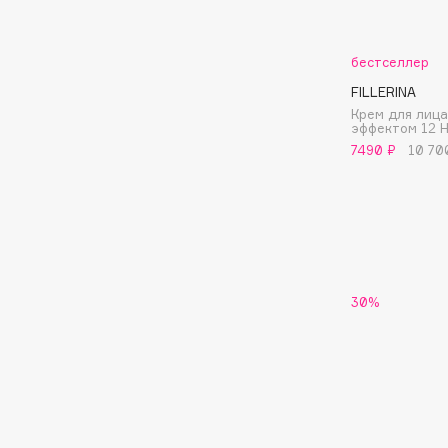
Aravia Professional
Alix Avien
Arcadia
Allies of Skin
Archetype
бестселлер
AMAN
FILLERINA
Крем для лиц
эффектом 12 H
7490 ₽
10 70
B
Babor
beautyblender
Baffy
Bebble
Balmain Hair Couture
Beverly Hills Polo Club
ЭКСКЛЮЗИВ
Biodance
Banderas
30%
Bioderma
Basicare
Biomed
Batiste
Biorepair
Beauty Bomb
Blanx
Beauty Pati
Blistex
Beautyblades
НОВИНКА