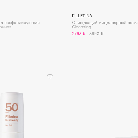
FILLERINA
дра эксфолиирующая
Очищающий мицеллярный лось
анная
Cleansing
Institute Estelare
2793 ₽
3990 ₽
Instytutum
invisibobble
IS Clinical
Jo Malone London
Juliette Has A Gun
Juvena