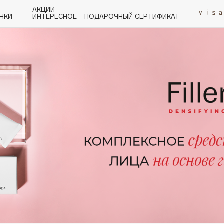
АКЦИИ
НКИ
ИНТЕРЕСНОЕ
ПОДАРОЧНЫЙ СЕРТИФИКАТ
P
Q
R
S
T
U
V
W
Y
Z
А - Я
Angiopharm
KIKO Milano
Estée Lauder
Clarins