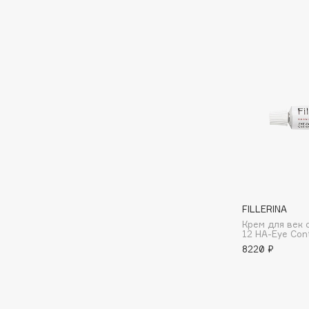
D
d'Alba
Dior
DABO
Divage
DARLING*
Dolce & Gabbana
Darphin
Dolomit
Davines
Dorco
Deonica
DP Daily Perfection
Dessange
Dr. Vranjes Firenze
FILLERINA
E
Крем для век
12 HA-Eye Con
8220 ₽
Eat My
Ella Bartsueva Brushes
Ecolatier
EMBRACE Haircare
Ecotools
Emmanuelle Jane
EGIA
Enough