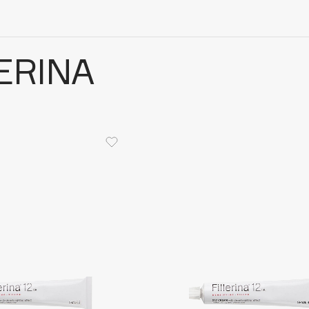
ERINA
Architect Demidoff
ARIVE MAKEUP
Art&Fact
Art-Visage
Artdeco
Astra
Atelier Rebul
Augustinus Bader