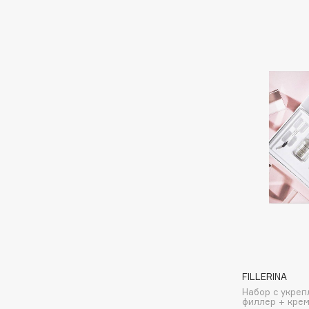
Eigshow
EpilProfi
Elemis
Erborian
Elian Russia
Essence
Elie Saab
Essential Parfums Paris
F
FANE
Flipper
Farmstay
FLOEMA
Felce Azzurra
Floraïku
Fillerina
Forlle'd
ЭКСКЛЮЗИВ
Fiona Franchimon
FILLERINA
Набор с укре
филлер + крем