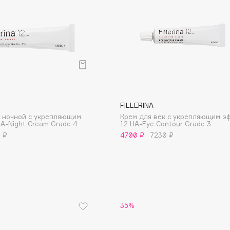
Consly
Corimo
FILLERINA
CosRX
а ночной с укрепляющим
Крем для век с укрепляющим э
Cottolina
A-Night Cream Grade 4
12 HA-Eye Contour Grade 3
 ₽
4700 ₽
7230 ₽
Crescina
Cunzite
Curaprox
35%