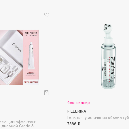
Etude organix
Eva Mosaic
Ex Nihilo
EXOARI L
Fragrance Du Bois
Frederic Malle
Frudia
Funny Organix
бестселлер
FILLERINA
Гель для увеличения объема губ
пляющим эффектом:
7880 ₽
 дневной Grade 3