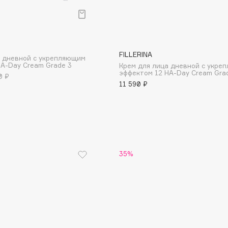
Aveda
Avene
FILLERINA
а дневной с укрепляющим
A-Day Cream Grade 3
Крем для лица дневной с укре
эффектом 12 HA-Day Cream Gra
0 ₽
11 590 ₽
Boadicea The Victorious
Bobbi Brown
BOOMSHOP
BORK
35%
Brunello Cucinelli
Bvlgari
by TERRY
BY WISHTREND
Byredo