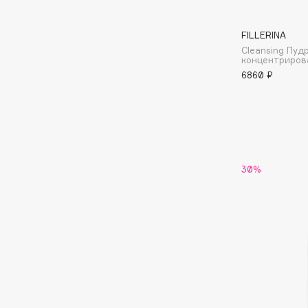
I
FILLERINA
Cleansing Пу
концентриров
I Love My Hair
INGLOT
6860 ₽
Iceberg
Initio
Icon Skin
Insight Professional
Influence Beauty
Institut Esthederm
30%
J
James Read
Janeke
Jan Marini
Jimmy Choo
ЭКСКЛЮЗИВ
JMsolution
Jane Iredale