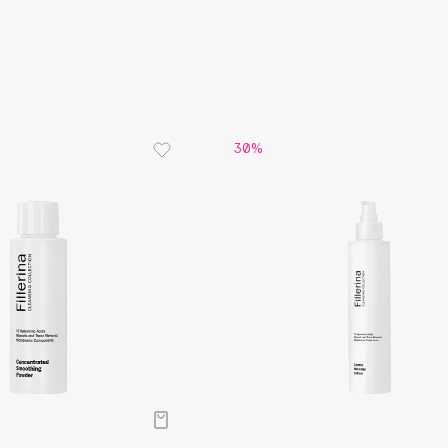
Gourmandise
Grace Day
Guerlain
30%
Guess
Holika Holika
Holly Polly
Holy Land