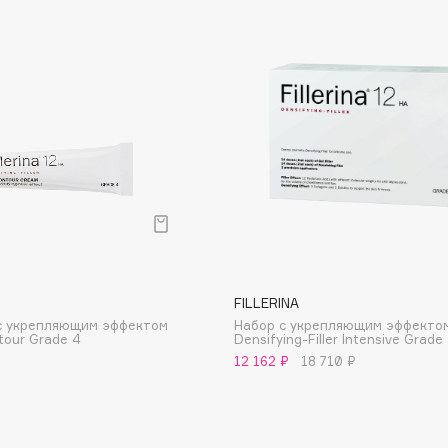
Dr.Althea
Dr.Ceuracle
Dr.Jart+
DSD de Luxe
Dyson
FILLERINA
 с укрепляющим эффектом
Набор с укрепляющим эффектом
tour Grade 4
Densifying-Filler Intensive Grade
12 162 ₽
18 710 ₽
Estrâde
Estée Lauder
Etat Pur
Etude House