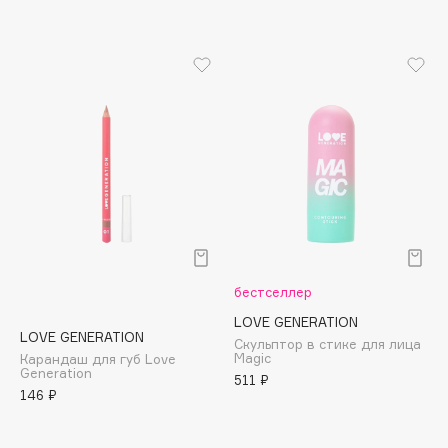
Apagard
Aravia Professional
Arcadia
Archetype
Architect Demidoff
ARIVE MAKEUP
Art&Fact
Art-Visage
Artdeco
Astra
бестселлер
Atelier Rebul
LOVE GENERATION
Augustinus Bader
LOVE GENERATION
Скульптор в стике для лица
Magic
Aveda
Карандаш для губ Love
Generation
511 ₽
Avene
146 ₽