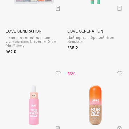
Deonica
Dessange
Dior
Divage
LOVE GENERATION
LOVE GENERATION
Dolce & Gabbana
Палетка теней для век
Лайнер для бровей Brow
дуохромных Universe, Give
Simulator
Dolomit
Me Money
535 ₽
907 ₽
Dorco
DP Daily Perfection
Dr. Vranjes Firenze
53%
Dr.Althea
Dr.Ceuracle
Dr.Jart+
DSD de Luxe
Dyson