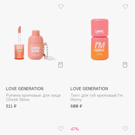
B
Babor
Baffy
Balmain Hair Couture
ЭКСКЛЮЗИВ
Banderas
Basicare
Batiste
Beauty Bomb
Beauty Pati
Beautyblades
НОВИНКА
LOVE GENERATION
LOVE GENERATION
beautyblender
Румяна кремовые для лица
Тинт для губ кремовый I'm
Cheek Slime
Horny
Bebble
511 ₽
600 ₽
Beverly Hills Polo Club
Biodance
Bioderma
47%