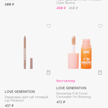
Color Bunny
Adele for you
600 ₽
Финал лета
460 ₽
460 ₽
Advante
ЭКСКЛЮЗИВ
1 АВГ - 31 АВГ
Aesop
Age Stop
ЭКСКЛЮЗИВ
AHFA Cosmetics
Ajmal
Alix Avien
Allies of Skin
AMAN
Amina Daudova Brushes
Amouage
Amuleto Di Casa
бестселлер
Angiopharm
ЭКСКЛЮЗИВ
LOVE GENERATION
LOVE GENERATION
Annbeauty
Консилер Full Cover
Concealer I’m Amazing
Карандаш для губ гелевый
Anua
Lip Pleasure
472 ₽
437 ₽
Apadent