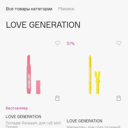
Подарки
Tom Ford
Все товары категории
Макияж
HFC
Для дома
Angiopharm
LOVE GENERATION
Техника
KIKO Milano
Estée Lauder
Clarins
57%
0 - 9
100BON
22|11
A
бестселлер
Acqua di Parma
LOVE GENERATION
LOVE GENERATION
Помада-бальзам для губ Wet
Acque di Italia
Dream
Карандаш для глаз гелевый