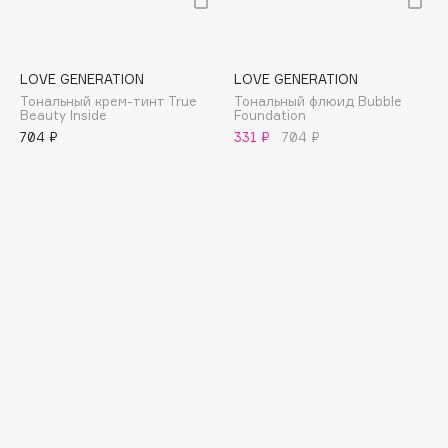
E
Eat My
Ecolatier
LOVE GENERATION
LOVE GENERATION
Тональный крем-тинт True
Тональный флюид Bubble
Ecotools
Beauty Inside
Foundation
EGG
704 ₽
331 ₽
704 ₽
EGIA
Eigshow
Elemis
Elian Russia
Elie Saab
Ella Bartsueva Brushes
EMBRACE Haircare
Emmanuelle Jane
Enough
EpilProfi
Erborian