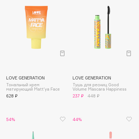
Biomed
Biorepair
Blanx
Blistex
BLOME
Boadicea The Victorious
Bobbi Brown
BOOMSHOP
BORK
LOVE GENERATION
LOVE GENERATION
Brunello Cucinelli
Тональный крем
Тушь для ресниц Good
Bvlgari
матирующий Matt'ya Face
Volume Mascara Happiness
628 ₽
237 ₽
448 ₽
by TERRY
BY WISHTREND
Byredo
54%
44%
C