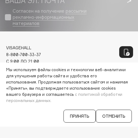
ВАША ЭЛ. ПОЧТА
Geltek
Genosys
Согласен на получение
рассылки
ЭКСКЛЮЗИВ
рекламно-информационных
Geomar
материалов
Giardino Magico
Gillette
Givenchy
VISAGEHALL
Global Keratin
8-800-700-33-37
C 9:00 ДО 21:00
Global White
INFO@VISAGEHALL.RU
Мы используем файлы cookies и технологии веб-аналитики
Gourmandise
для улучшения работы сайта и удобства его
Grace Day
МОИ ЗАКАЗЫ
использования. Продолжая пользоваться сайтом и нажимая
Guerlain
«Принять», вы подтверждаете использование cookies
ПЕРСОНАЛЬНЫЙ КОНСУЛЬТАНТ
вашего браузера и соглашаетесь
с политикой обработки
АКЦИИ
Guess
персональных данных.
ИНТЕРЕСНОЕ
ПРОГРАММА ЛОЯЛЬНОСТИ
ДОСТАВКА И ОПЛАТА
ПРИНЯТЬ
ОТМЕНИТЬ
H
ВОПРОСЫ И ОТВЕТЫ
БРЕНДЫ
Hadat Cosmetics
КАТАЛОГ