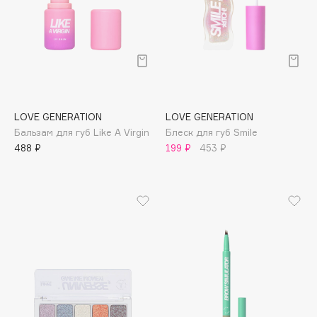
Collagenina
Consly
Corimo
CosRX
Cottolina
Crescina
LOVE GENERATION
LOVE GENERATION
Cunzite
Бальзам для губ Like A Virgin
Блеск для губ Smile
Curaprox
488 ₽
199 ₽
453 ₽
D
d'Alba
DABO
DARLING*
Darphin
Davines