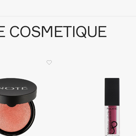
E COSMETIQUE
Architect Demidoff
ARIVE MAKEUP
Art&Fact
Art-Visage
Artdeco
Astra
Atelier Rebul
Augustinus Bader