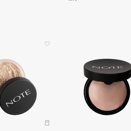
Gourmandise
Grace Day
Guerlain
Guess
Holika Holika
Holly Polly
Holy Land