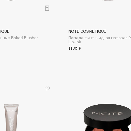
Aveda
Avene
IQUE
NOTE COSMETIQUE
нные Baked Blusher
Помада-тинт жидкая матовая M
Lip-Ink
1180 ₽
Boadicea The Victorious
Bobbi Brown
BOOMSHOP
BORK
Brunello Cucinelli
Bvlgari
by TERRY
BY WISHTREND
Byredo