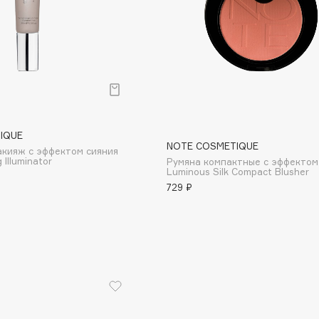
Consly
Corimo
IQUE
NOTE COSMETIQUE
CosRX
акияж с эффектом сияния
 Illuminator
Румяна компактные с эффектом
Cottolina
Luminous Silk Compact Blusher
729 ₽
Crescina
Cunzite
Curaprox