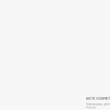
Eigshow
EpilProfi
Elemis
Erborian
Elian Russia
Essence
Elie Saab
Essential Parfums Paris
F
FANE
Flipper
Farmstay
FLOEMA
Felce Azzurra
Floraïku
Fillerina
Forlle'd
ЭКСКЛЮЗИВ
Fiona Franchimon
NOTE COSMET
Карандаш для г
Pencil