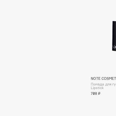
D
d'Alba
Dior
DABO
Divage
DARLING*
Dolce & Gabbana
Darphin
Dolomit
Davines
Dorco
Deonica
DP Daily Perfection
Dessange
Dr. Vranjes Firenze
NOTE COSMET
E
Помада для гу
Lipstick
708 ₽
Eat My
Ella Bartsueva Brushes
Ecolatier
EMBRACE Haircare
Ecotools
Emmanuelle Jane
EGIA
Enough