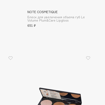
NOTE COSMETIQUE
Блеск для увеличения объема губ Le
Volume Plum&Care Lipgloss
651 ₽