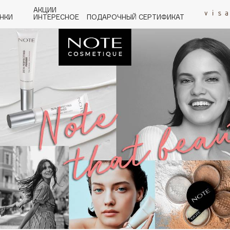
АКЦИИ
НКИ
ИНТЕРЕСНОЕ
ПОДАРОЧНЫЙ СЕРТИФИКАТ
P
Q
R
S
T
U
V
W
Y
Z
А - Я
Angiopharm
KIKO Milano
Estée Lauder
Clarins