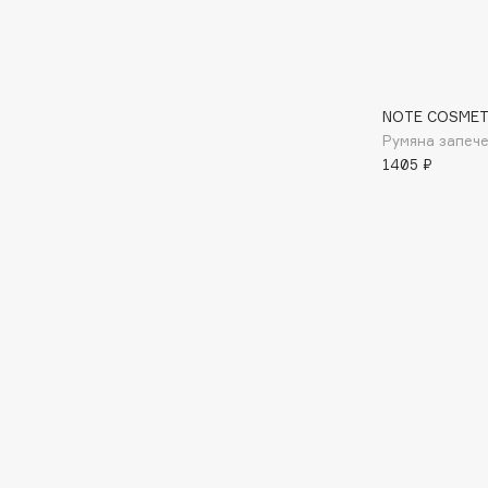
Aravia Professional
Alix Avien
Arcadia
Allies of Skin
Archetype
AMAN
NOTE COSMET
Румяна запече
1405 ₽
B
Babor
beautyblender
Baffy
Bebble
Balmain Hair Couture
Beverly Hills Polo Club
ЭКСКЛЮЗИВ
Biodance
Banderas
Bioderma
Basicare
Biomed
Batiste
Biorepair
Beauty Bomb
Blanx
Beauty Pati
Blistex
Beautyblades
НОВИНКА