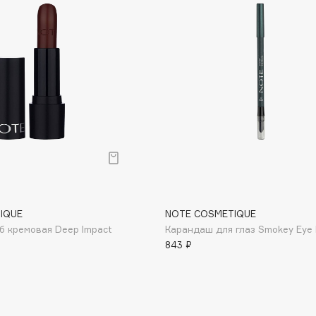
Dr.Althea
Dr.Ceuracle
Dr.Jart+
DSD de Luxe
Dyson
IQUE
NOTE COSMETIQUE
б кремовая Deep Impact
Карандаш для глаз Smokey Eye 
843 ₽
Estrâde
Estée Lauder
Etat Pur
Etude House