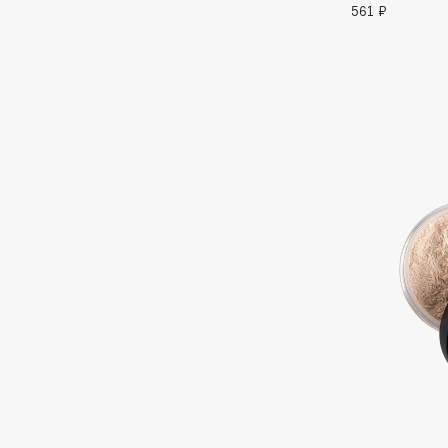
561 ₽
G
Garnier
Giardino Magico
Gecko
Gillette
Geltek
Givenchy
Genosys
Global Keratin
ЭКСКЛЮЗИВ
Global White
Geomar
H
Hadat Cosmetics
HELIBEAUTY
Hamis
Hempz
Hapica
HFC