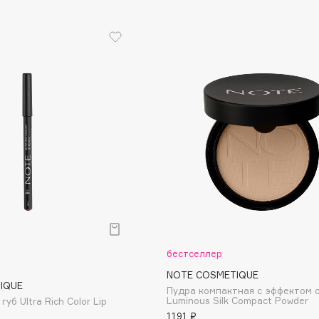
Etude organix
Eva Mosaic
Ex Nihilo
EXOARI L
Fragrance Du Bois
Frederic Malle
Frudia
Funny Organix
бестселлер
NOTE COSMETIQUE
IQUE
Пудра компактная с эффектом 
Luminous Silk Compact Powder
уб Ultra Rich Color Lip
1191 ₽