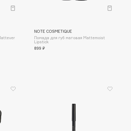
NOTE COSMETIQUE
attever
Помада для губ матовая Mattemoist
Lipstick
899 ₽