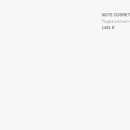
I
NOTE COSMET
Пудра рассып
1461 ₽
I Love My Hair
INGLOT
Iceberg
Initio
Icon Skin
Insight Professional
Influence Beauty
Institut Esthederm
J
James Read
Janeke
Jan Marini
Jimmy Choo
ЭКСКЛЮЗИВ
JMsolution
Jane Iredale