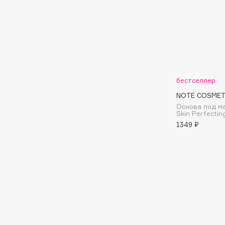
BLOME
C
Cadence
Chupa Chups
бестселлер
Capelli Dorati
Clarette
NOTE COSMET
Carbon Theory
Clarins
Основа под м
Skin Perfecting
Carmex
Clarins Precious
НОВИНКА
1349 ₽
Carolina Herrera
Clinique
Catrice
Clive Christian
Celimax
Club De Nuit
Cettua
Collagenina