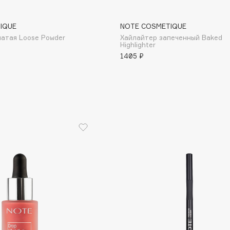
IQUE
NOTE COSMETIQUE
чатая Loose Powder
Хайлайтер запеченный Baked
Highlighter
Institute Estelare
1405 ₽
Instytutum
invisibobble
IS Clinical
Jo Malone London
Juliette Has A Gun
Juvena