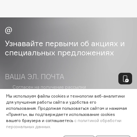
Essence
Essential Parfums Paris
Estrâde
Estée Lauder
Etat Pur
Узнавайте первыми об акциях и
Etude House
специальных предложениях
Etude organix
Eva Mosaic
Ex Nihilo
ВАША ЭЛ. ПОЧТА
EXOARI L
Согласен на получение
рассылки
рекламно-информационных
Мы используем файлы cookies и технологии веб-аналитики
материалов
для улучшения работы сайта и удобства его
F
использования. Продолжая пользоваться сайтом и нажимая
«Принять», вы подтверждаете использование cookies
FANE
вашего браузера и соглашаетесь
с политикой обработки
VISAGEHALL
персональных данных.
Farmstay
8-800-700-33-37
Felce Azzurra