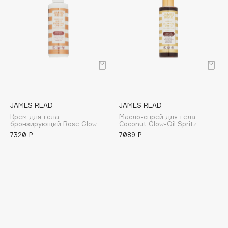
Collagenina
Consly
Corimo
CosRX
Cottolina
Crescina
Cunzite
JAMES READ
JAMES READ
Curaprox
Крем для тела
Масло-спрей для тела
бронзирующий Rose Glow
Coconut Glow-Oil Spritz
7320 ₽
7089 ₽
D
d'Alba
DABO
DARLING*
Darphin
Davines