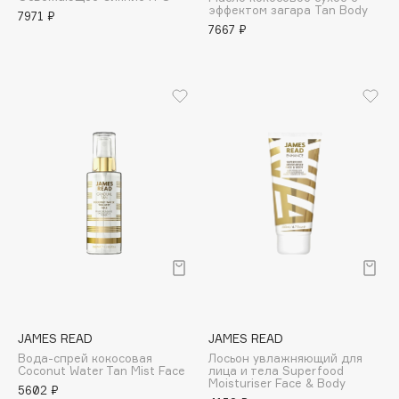
эффектом загара Tan Body
Adele for you
7971 ₽
Финал лета
7667 ₽
Advante
ЭКСКЛЮЗИВ
1 АВГ - 31 АВГ
Aesop
Age Stop
ЭКСКЛЮЗИВ
AHFA Cosmetics
Ajmal
Alix Avien
Allies of Skin
AMAN
Amina Daudova Brushes
Amouage
Amuleto Di Casa
Angiopharm
ЭКСКЛЮЗИВ
JAMES READ
JAMES READ
Annbeauty
Вода-спрей кокосовая
Лосьон увлажняющий для
Anua
Coconut Water Tan Mist Face
лица и тела Superfood
Moisturiser Face & Body
5602 ₽
Apadent