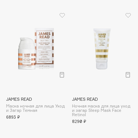
B
Babor
Baffy
Balmain Hair Couture
ЭКСКЛЮЗИВ
Banderas
Basicare
Batiste
Beauty Bomb
Beauty Pati
Beautyblades
НОВИНКА
beautyblender
JAMES READ
JAMES READ
Bebble
Маска ночная для лица Уход
Ночная маска для лица уход
и Загар Темная
и загар Sleep Mask Face
Beverly Hills Polo Club
Retinol
6893 ₽
8290 ₽
Biodance
Bioderma