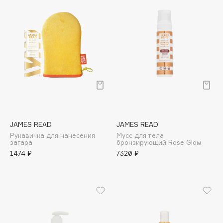
Cadence
Capelli Dorati
Carbon Theory
Carmex
Carolina Herrera
Catrice
Celimax
Cettua
JAMES READ
JAMES READ
Chupa Chups
Рукавичка для нанесения
Мусс для тела
загара
бронзирующий Rose Glow
Clarette
1474 ₽
7320 ₽
Clarins
Clarins Precious
НОВИНКА
Clinique
Clive Christian
Club De Nuit