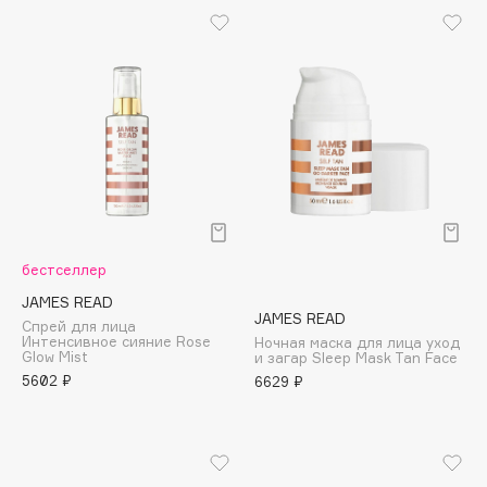
Biomed
Biorepair
Blanx
Blistex
BLOME
Boadicea The Victorious
Bobbi Brown
BOOMSHOP
BORK
бестселлер
Brunello Cucinelli
JAMES READ
Bvlgari
JAMES READ
Спрей для лица
by TERRY
Интенсивное сияние Rose
Ночная маска для лица уход
Glow Mist
и загар Sleep Mask Tan Face
BY WISHTREND
5602 ₽
6629 ₽
Byredo
C