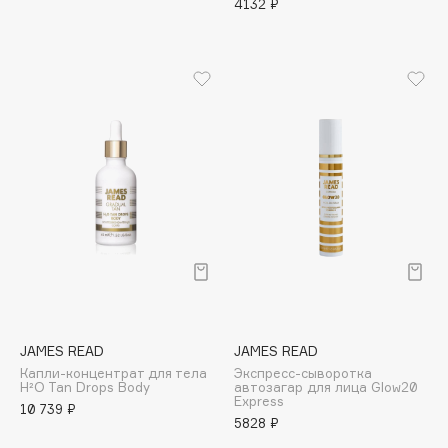
4132 ₽
Apagard
Aravia Professional
Arcadia
Archetype
Architect Demidoff
ARIVE MAKEUP
Art&Fact
Art-Visage
Artdeco
Astra
Atelier Rebul
Augustinus Bader
JAMES READ
JAMES READ
Aveda
Капли-концентрат для тела
Экспресс-сыворотка
Avene
H²O Tan Drops Body
автозагар для лица Glow20
Express
10 739 ₽
5828 ₽