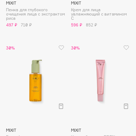
MIXIT
MIXIT
Apagard
Пенка для глубокого
Крем для лица
очищения лица c экстрактом
увлажняющий с витамином
Aravia Professional
риса
С
Arcadia
497 ₽
710 ₽
596 ₽
852 ₽
Archetype
Architect Demidoff
30%
30%
ARIVE MAKEUP
Art&Fact
Art-Visage
Artdeco
Astra
Atelier Rebul
Augustinus Bader
Aveda
Avene
MIXIT
MIXIT