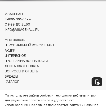
Fiona Franchimon
Flipper
VISAGEHALL
FLOEMA
8-800-700-33-37
C 9:00 ДО 21:00
Floraïku
INFO@VISAGEHALL.RU
Forlle'd
ЭКСКЛЮЗИВ
Fragrance Du Bois
МОИ ЗАКАЗЫ
ПЕРСОНАЛЬНЫЙ КОНСУЛЬТАНТ
Frederic Malle
АКЦИИ
Frudia
ИНТЕРЕСНОЕ
Funny Organix
ПРОГРАММА ЛОЯЛЬНОСТИ
ДОСТАВКА И ОПЛАТА
ВОПРОСЫ И ОТВЕТЫ
G
БРЕНДЫ
КАТАЛОГ
Garnier
РАБОТА У НАС
Gecko
Мы используем файлы cookies и технологии веб-аналитики
МАГАЗИНЫ
Geltek
для улучшения работы сайта и удобства его
КОНТАКТЫ
использования. Продолжая пользоваться сайтом и нажимая