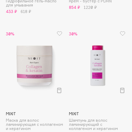
Гидрофильное гель-масло
Крем - бустер с PDRN
B
для умывания
854 ₽
1220 ₽
433 ₽
618 ₽
Babor
Baffy
Balmain Hair Couture
30%
30%
ЭКСКЛЮЗИВ
Banderas
Basicare
Batiste
Beauty Bomb
Beauty Pati
Beautyblades
НОВИНКА
beautyblender
Bebble
Beverly Hills Polo Club
MIXIT
MIXIT
Biodance
Маска для волос
Шампунь для волос
ламинирующая с коллагеном
ламинирующий с
Bioderma
и кератином
коллагеном и кератином