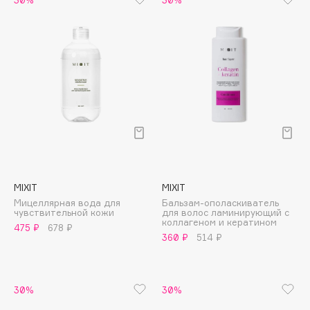
Collagenina
Consly
Corimo
CosRX
Cottolina
Crescina
Cunzite
Curaprox
MIXIT
MIXIT
D
Мицеллярная вода для
Бальзам-ополаскиватель
чувствительной кожи
для волос ламинирующий с
коллагеном и кератином
d'Alba
475 ₽
678 ₽
360 ₽
514 ₽
DABO
DARLING*
Darphin
30%
30%
Davines