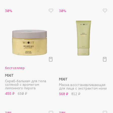
Cadence
30%
30%
Capelli Dorati
Carbon Theory
Carmex
Carolina Herrera
Catrice
Celimax
Cettua
Chupa Chups
бестселлер
Clarette
MIXIT
MIXIT
Clarins
Скраб-бальзам для тела
соляной с ароматом
Маска восстанавливающая
Clarins Precious
лимонного пирога
для лица с экстрактом нони
НОВИНКА
455 ₽
650 ₽
568 ₽
812 ₽
Clinique
Clive Christian
Club De Nuit
30%
30%