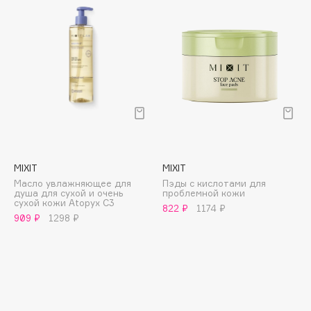
Deonica
Dessange
Dior
Divage
Dolce & Gabbana
Dolomit
Dorco
DP Daily Perfection
Dr. Vranjes Firenze
MIXIT
MIXIT
Масло увлажняющее для
Пэды с кислотами для
Dr.Althea
душа для сухой и очень
проблемной кожи
сухой кожи Atopyx C3
Dr.Ceuracle
822 ₽
1174 ₽
909 ₽
1298 ₽
Dr.Jart+
DSD de Luxe
Dyson