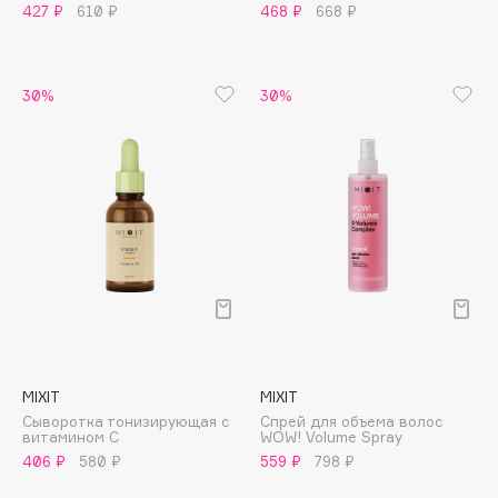
Biomed
427 ₽
610 ₽
468 ₽
668 ₽
Biorepair
Blanx
30%
30%
Blistex
BLOME
Boadicea The Victorious
Bobbi Brown
BOOMSHOP
BORK
Brunello Cucinelli
Bvlgari
by TERRY
BY WISHTREND
MIXIT
MIXIT
Byredo
Сыворотка тонизирующая с
Спрей для объема волос
витамином С
WOW! Volume Spray
406 ₽
580 ₽
559 ₽
798 ₽
C