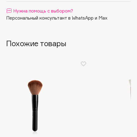
Apagard
Нужна помощь с выбором?
Aravia Professional
Персональный консультант в WhatsApp и Max
Arcadia
Archetype
Похожие товары
Architect Demidoff
ARIVE MAKEUP
Art&Fact
Art-Visage
Artdeco
Astra
Atelier Rebul
Augustinus Bader
Aveda
Avene