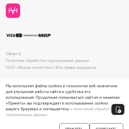
Deonica
Dessange
Dior
Divage
Dolce & Gabbana
Dolomit
Dorco
Оферта
DP Daily Perfection
Политика обработки персональных данных
ООО «Визаж косметикс» Все права защищены
Dr. Vranjes Firenze
Dr.Althea
Dr.Ceuracle
Мы используем файлы cookies и технологии веб-аналитики
для улучшения работы сайта и удобства его
Dr.Jart+
использования. Продолжая пользоваться сайтом и нажимая
DSD de Luxe
«Принять», вы подтверждаете использование cookies
ПО ЗОЛОТОЙ КАРТЕ:
479 ₽
Dyson
вашего браузера и соглашаетесь
с политикой обработки
персональных данных.
ДОБАВИТЬ В КОРЗИНУ
532 ₽