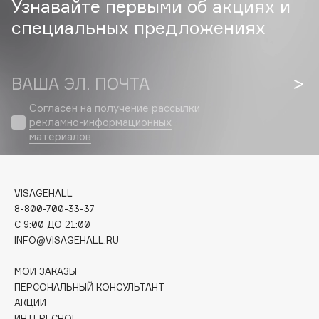
Узнавайте первыми об акциях и
специальных предложениях
Cadence
Capelli Dorati
Carbon Theory
ВАША ЭЛ. ПОЧТА
Carmex
Carolina Herrera
Согласен на получение
рассылки
рекламно-информационных
Catrice
материалов
Celimax
Cettua
Chupa Chups
VISAGEHALL
Clarette
8-800-700-33-37
C 9:00 ДО 21:00
Clarins
INFO@VISAGEHALL.RU
Clarins Precious
Clinique
МОИ ЗАКАЗЫ
Clive Christian
ПЕРСОНАЛЬНЫЙ КОНСУЛЬТАНТ
АКЦИИ
Club De Nuit
ИНТЕРЕСНОЕ