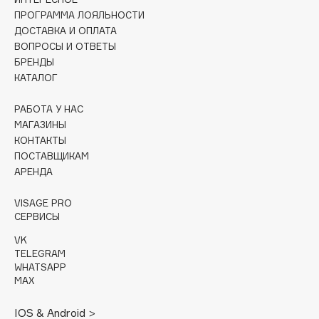
Collagenina
ПРОГРАММА ЛОЯЛЬНОСТИ
Consly
ДОСТАВКА И ОПЛАТА
ВОПРОСЫ И ОТВЕТЫ
Corimo
БРЕНДЫ
CosRX
КАТАЛОГ
Cottolina
Crescina
РАБОТА У НАС
МАГАЗИНЫ
Cunzite
КОНТАКТЫ
Curaprox
ПОСТАВЩИКАМ
АРЕНДА
D
VISAGE PRO
СЕРВИСЫ
d'Alba
VK
DABO
TELEGRAM
WHATSAPP
DARLING*
MAX
Darphin
Davines
IOS & Android >