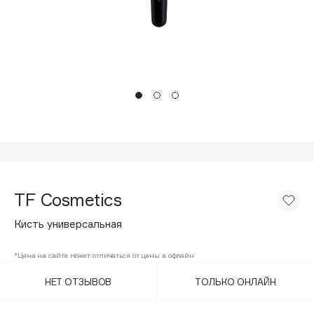
Подарки
Tom Ford
HFC
Для дома
Angiopharm
Техника
KIKO Milano
Estée Lauder
Clarins
0 - 9
100BON
TF Cosmetics
22|11
Кисть универсальная
A
*Цена на сайте может отличаться от цены в офлайн
НЕТ ОТЗЫВОВ
ТОЛЬКО ОНЛАЙН
Acqua di Parma
Acque di Italia