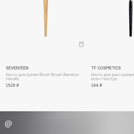
Biomed
Biorepair
Blanx
Blistex
BLOME
Boadicea The Victorious
Bobbi Brown
BOOMSHOP
SEVEN7EEN
TF COSMETICS
BORK
Кисть для румян Blush Brush Bamboo
Кисть для растушевк
Brunello Cucinelli
Handle
всех текстур
1529 ₽
194 ₽
Bvlgari
by TERRY
BY WISHTREND
Byredo
C