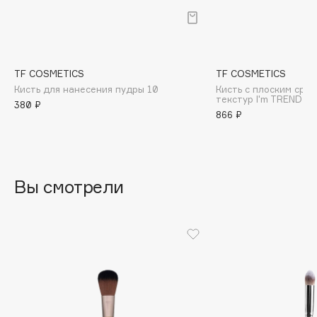
B
Babor
Baffy
TF COSMETICS
TF COSMETICS
Balmain Hair Couture
ЭКСКЛЮЗИВ
Кисть для нанесения пудры 10
Кисть с плоским сре
текстур I'm TREND
Banderas
380 ₽
866 ₽
Basicare
Batiste
Beauty Bomb
Beauty Pati
Вы смотрели
Beautyblades
НОВИНКА
beautyblender
Bebble
Beverly Hills Polo Club
Biodance
Bioderma