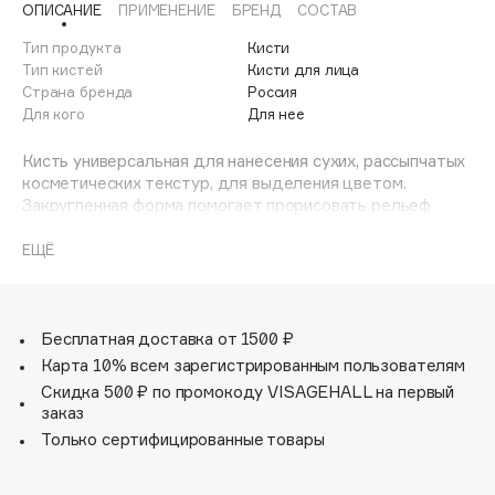
ОПИСАНИЕ
ПРИМЕНЕНИЕ
БРЕНД
СОСТАВ
Adele for you
Финал лета
Advante
Тип продукта
Кисти
ЭКСКЛЮЗИВ
Тип кистей
Кисти для лица
1 АВГ - 31 АВГ
Aesop
Страна бренда
Россия
Age Stop
Для кого
Для нее
ЭКСКЛЮЗИВ
AHFA Cosmetics
Кисть универсальная для нанесения сухих, рассыпчатых
Ajmal
косметических текстур, для выделения цветом.
Закругленная форма помогает прорисовать рельеф
Alix Avien
лица, подходит для растушевки переходов.
Allies of Skin
Высококачественный трехцветный нейлон по свойствам
ЕЩЁ
AMAN
приближенный к натуральному ворсу для идеального
результата.
Amina Daudova Brushes
Amouage
Бесплатная доставка от 1500 ₽
Amuleto Di Casa
Карта 10% всем зарегистрированным пользователям
Скидка 500 ₽ по промокоду VISAGEHALL на первый
Angiopharm
ЭКСКЛЮЗИВ
заказ
Annbeauty
Только сертифицированные товары
Anua
Apadent