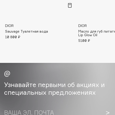
B
Babor
Baffy
DIOR
DIOR
Balmain Hair Couture
ЭКСКЛЮЗИВ
Sauvage Туалетная вода
Масло для губ питате
Lip Glow Oil
Banderas
10 800 ₽
5100 ₽
Basicare
Batiste
Beauty Bomb
Beauty Pati
Beautyblades
НОВИНКА
beautyblender
Узнавайте первыми об акциях и
Bebble
специальных предложениях
Beverly Hills Polo Club
Biodance
Bioderma
ВАША ЭЛ. ПОЧТА