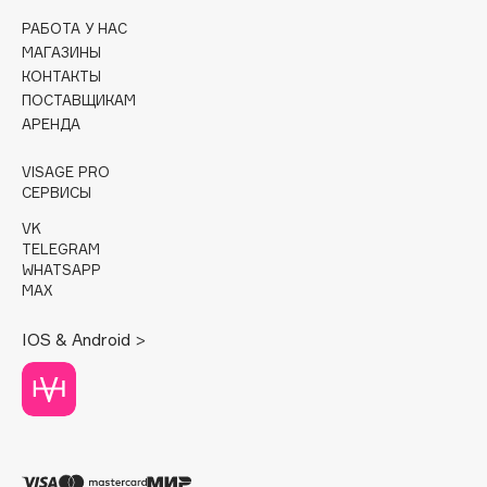
РАБОТА У НАС
Cadence
МАГАЗИНЫ
Capelli Dorati
КОНТАКТЫ
ПОСТАВЩИКАМ
Carbon Theory
АРЕНДА
Carmex
Carolina Herrera
VISAGE PRO
СЕРВИСЫ
Catrice
Celimax
VK
TELEGRAM
Cettua
WHATSAPP
Chupa Chups
MAX
Clarette
IOS & Android >
Clarins
Clarins Precious
НОВИНКА
Clinique
Clive Christian
Club De Nuit