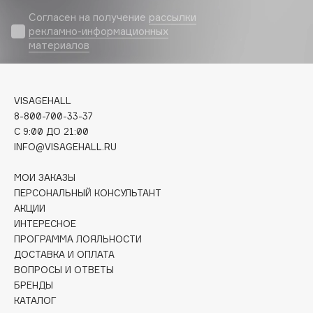
Biomed
Согласен на получение
рассылки
Biorepair
рекламно-информационных
Blanx
материалов
Blistex
BLOME
VISAGEHALL
Boadicea The Victorious
8-800-700-33-37
Bobbi Brown
C 9:00 ДО 21:00
BOOMSHOP
INFO@VISAGEHALL.RU
BORK
МОИ ЗАКАЗЫ
Brunello Cucinelli
ПЕРСОНАЛЬНЫЙ КОНСУЛЬТАНТ
Bvlgari
АКЦИИ
by TERRY
ИНТЕРЕСНОЕ
BY WISHTREND
ПРОГРАММА ЛОЯЛЬНОСТИ
ДОСТАВКА И ОПЛАТА
Byredo
ВОПРОСЫ И ОТВЕТЫ
БРЕНДЫ
КАТАЛОГ
C