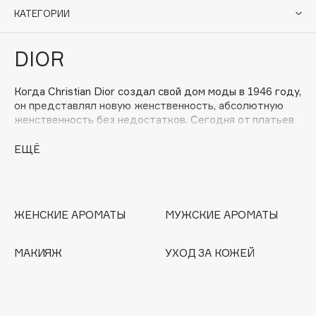
Подарки
Tom Ford
КАТЕГОРИИ
HFC
Для дома
Angiopharm
DIOR
Техника
KIKO Milano
Estée Lauder
Когда Christian Dior создал свой дом моды в 1946 году,
Clarins
он представлял новую женственность, абсолютную
женственность без недостатков. Сегодня от платьев
до аксессуаров, от ароматов до помад, вплоть до
самой экспертизы по уходу за кожей, дом Christian Dior
ЕЩЁ
0 - 9
усиливает красоту женщин, принося в красоту блеск и
современность.
100BON
22|11
ЖЕНСКИЕ АРОМАТЫ
МУЖСКИЕ АРОМАТЫ
A
МАКИЯЖ
УХОД ЗА КОЖЕЙ
Acqua di Parma
Acque di Italia