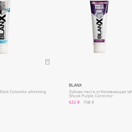
Dr.Althea
Dr.Ceuracle
Dr.Jart+
DSD de Luxe
Dyson
BLANX
lack Dolomite whitening
Зубная паста отбеливающая Wh
Shock Purple Corrector
632 ₽
790 ₽
Estée Lauder
Etat Pur
Etude House
Etude organix