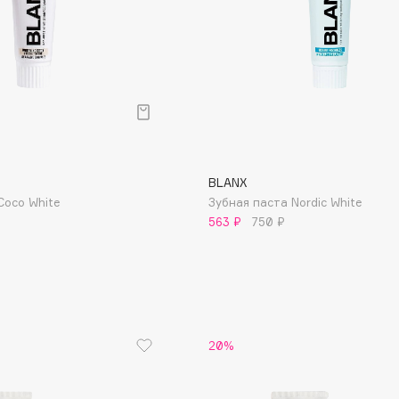
Consly
Corimo
BLANX
CosRX
Coco White
Зубная паста Nordic White
Cottolina
563 ₽
750 ₽
Crescina
Cunzite
Curaprox
20%