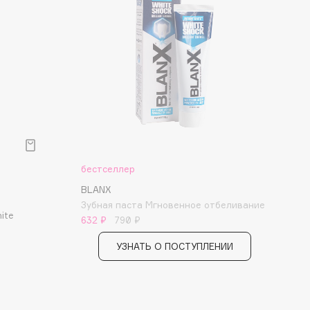
бестселлер
BLANX
Зубная паста Мгновенное отбеливание
ite
632 ₽
790 ₽
УЗНАТЬ О ПОСТУПЛЕНИИ