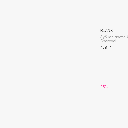
Aravia Professional
Alix Avien
Arcadia
Allies of Skin
Archetype
AMAN
BLANX
Зубная паста 
Charcoal
B
750 ₽
Babor
beautyblender
Baffy
Bebble
Balmain Hair Couture
Beverly Hills Polo Club
ЭКСКЛЮЗИВ
Biodance
Banderas
25%
Bioderma
Basicare
Biomed
Batiste
Biorepair
Beauty Bomb
Blanx
Beauty Pati
Blistex
Beautyblades
НОВИНКА