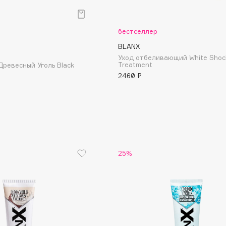
Aveda
Avene
бестселлер
BLANX
Уход отбеливающий White Shoc
Treatment
Древесный Уголь Black
2460 ₽
Boadicea The Victorious
Bobbi Brown
BOOMSHOP
BORK
25%
Brunello Cucinelli
Bvlgari
by TERRY
BY WISHTREND
Byredo