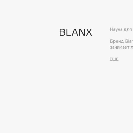
Eva Mosaic
Ex Nihilo
EXOARI L
BLANX
Наука для
Бренд Blan
занимает 
паст.
ЕЩЁ
Во время 
заметили,
Оказалось,
Fragrance Du Bois
Ученые изу
Frederic Malle
бактериям
также осв
Frudia
Исследова
Funny Organix
создали у
безопасно
Альтернат