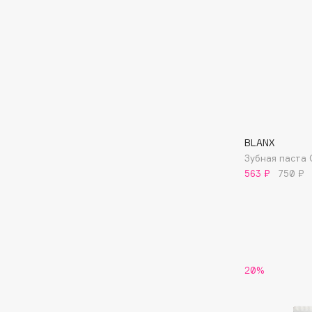
BLOME
C
Cadence
Chupa Chups
Capelli Dorati
Clarette
BLANX
Carbon Theory
Clarins
Зубная паста 
Carmex
Clarins Precious
НОВИНКА
563 ₽
750 ₽
Carolina Herrera
Clinique
Catrice
Clive Christian
Celimax
Club De Nuit
Cettua
Collagenina
20%