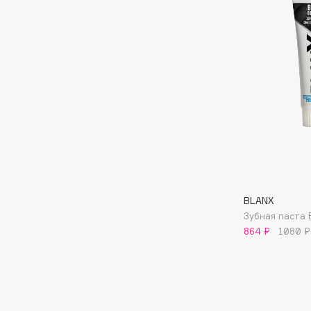
D
d'Alba
Dior
DABO
Divage
DARLING*
Dolce & Gabbana
Darphin
Dolomit
Davines
Dorco
Deonica
DP Daily Perfection
Dessange
Dr. Vranjes Firenze
BLANX
Зубная паста B
E
864 ₽
1080 ₽
Eat My
Ella Bartsueva Brushes
Ecolatier
EMBRACE Haircare
Ecotools
Emmanuelle Jane
EGG
Enough