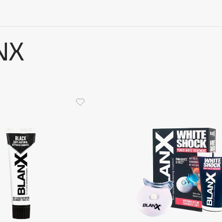
NX
Architect Demidoff
ARIVE MAKEUP
Art&Fact
Art-Visage
Artdeco
Astra
Atelier Rebul
Augustinus Bader