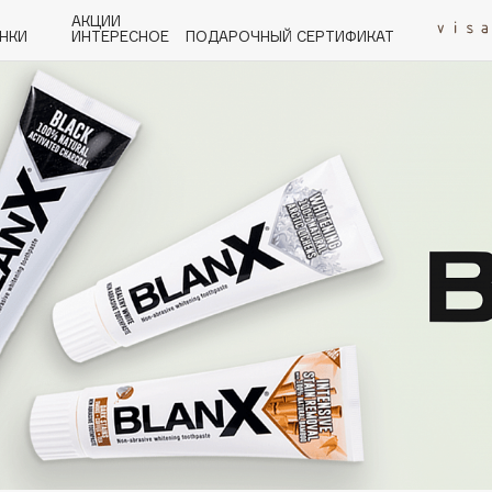
АКЦИИ
НКИ
ИНТЕРЕСНОЕ
ПОДАРОЧНЫЙ СЕРТИФИКАТ
P
Q
R
S
T
U
V
W
Y
Z
А - Я
Angiopharm
KIKO Milano
Estée Lauder
Clarins