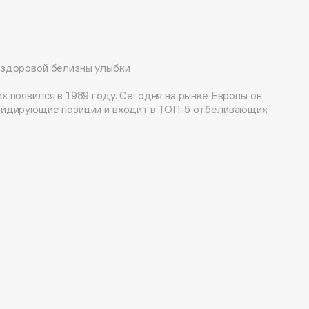
 здоровой белизны улыбки
x появился в 1989 году. Сегодня на рынке Европы он
лидирующие позиции и входит в ТОП-5 отбеливающих
экспедиции в Арктику и скандинавские регионы ученые
 что у местных жителей необычайно белые зубы.
 что для чистки они используют местный лишайник.
чили его состав и обнаружили, что лишайник борется с
и, которые вызывают образование зубного налета, а
етляет эмаль, не повреждая ее структуру.
тели выявили активные компоненты лишайника и
никальную формулу Blanx для эффективного и
го отбеливания.
ива отбеливанию у стоматолога