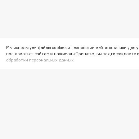
I
I Love My Hair
INGLOT
Iceberg
Initio
Мы используем файлы cookies и технологии веб-аналитики для 
Узнав
Icon Skin
Insight Professional
пользоваться сайтом и нажимая «Принять», вы подтверждаете 
специ
обработки персональных данных.
Influence Beauty
Institut Esthederm
J
ВА
James Read
Janeke
Jan Marini
Jimmy Choo
ЭКСКЛЮЗИВ
Согла
JMsolution
Jane Iredale
инфор