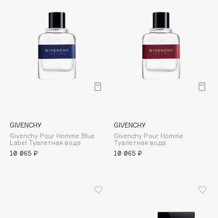
Lavant
La’dor
Lebel
Levrana
LIC
Ligne St. Barth
Likato Professional
Limba
Limoni
Liquides Imaginaires
GIVENCHY
GIVENCHY
Givenchy Pour Homme Blue
Givenchy Pour Homme
Locherber Milano
Label Туалетная вода
Туалетная вода
Loewe
10 065 ₽
10 065 ₽
Love Generation
LPDO
LULU
LuxVisage