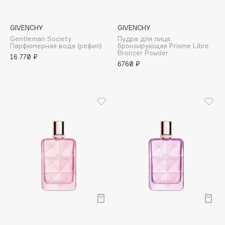
Essence
Essential Parfums Paris
GIVENCHY
GIVENCHY
Estrâde
Gentleman Society
Пудра для лица
Парфюмерная вода (рефил)
бронзирующая Prisme Libre
Estée Lauder
Bronzer Powder
16 770 ₽
6760 ₽
Etat Pur
Etude House
Etude organix
Eva Mosaic
Ex Nihilo
EXOARI L
F
FANE
Farmstay
Felce Azzurra