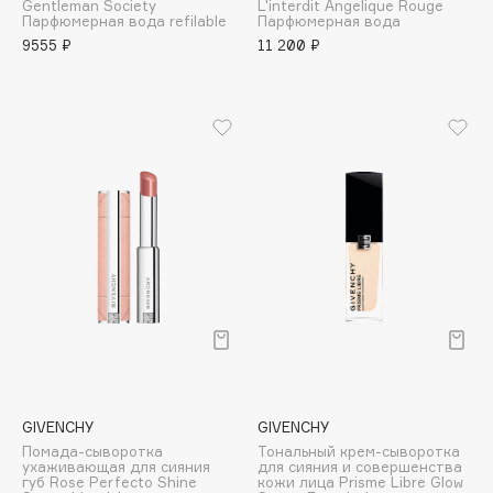
Geltek
Gentleman Society
L'interdit Angelique Rouge
Парфюмерная вода refilable
Парфюмерная вода
Genosys
ЭКСКЛЮЗИВ
9555 ₽
11 200 ₽
Geomar
Giardino Magico
Gillette
Givenchy
Global Keratin
Global White
Gourmandise
Grace Day
Guerlain
Guess
H
GIVENCHY
GIVENCHY
Помада-сыворотка
Тональный крем-сыворотка
ухаживающая для сияния
для сияния и совершенства
Hadat Cosmetics
губ Rose Perfecto Shine
кожи лица Prisme Libre Glow