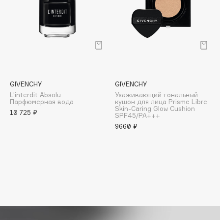
MARABU
Marc-Antoine Barrois
Mark Buxton
Martinelia
Marvis
Masaki Matsushima
GIVENCHY
GIVENCHY
Masil
L'interdit Absolu
Ухаживающий тональный
Matiere Premiere
Парфюмерная вода
кушон для лица Prisme Libre
Skin-Caring Glow Cushion
10 725 ₽
Matrix
SPF45/PA+++
9660 ₽
Medicube
Meditell
Memo Paris
Mi-Ri-Ne
Michael Kors
Miradent
Miriam Quevedo