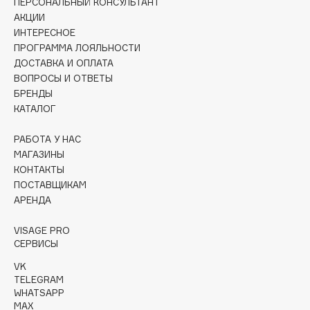
ПЕРСОНАЛЬНЫЙ КОНСУЛЬТАНТ
Nasomatto
АКЦИИ
Natura Siberica
ИНТЕРЕСНОЕ
ПРОГРАММА ЛОЯЛЬНОСТИ
NE BLEDNAYA BY GEV MUA
ДОСТАВКА И ОПЛАТА
Nescens
ВОПРОСЫ И ОТВЕТЫ
Nesti Dante
БРЕНДЫ
КАТАЛОГ
NEXTBEAU
Nina Ricci
РАБОТА У НАС
Ninelle
МАГАЗИНЫ
Note Cosmetique
КОНТАКТЫ
ПОСТАВЩИКАМ
Nrav
АРЕНДА
Nudibranches
VISAGE PRO
СЕРВИСЫ
O
VK
TELEGRAM
OK Beauty
WHATSAPP
OPENFACE
MAX