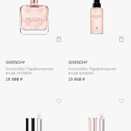
Cadence
Capelli Dorati
Carbon Theory
Carmex
Carolina Herrera
Catrice
Celimax
GIVENCHY
GIVENCHY
Cettua
Irresistible Парфюмерная
Irresistible Парфюмерная
вода refilable
вода (рефил)
Chupa Chups
18 900 ₽
19 860 ₽
Clarette
Clarins
Clarins Precious
НОВИНКА
Clinique
Clive Christian
Club De Nuit