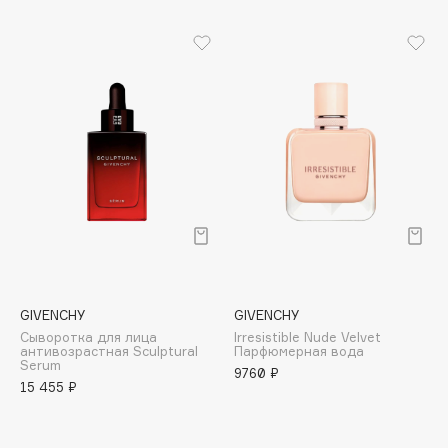
Jo Malone London
Juliette Has A Gun
Juvena
K
K18
Kamali
KARME
Kenzo
Kerasys
GIVENCHY
GIVENCHY
Keune
Сыворотка для лица
Irresistible Nude Velvet
антивозрастная Sculptural
Парфюмерная вода
KEVIN.MURPHY
Serum
9760 ₽
15 455 ₽
Kevyn Aucoin
Khayali
KIKO Milano