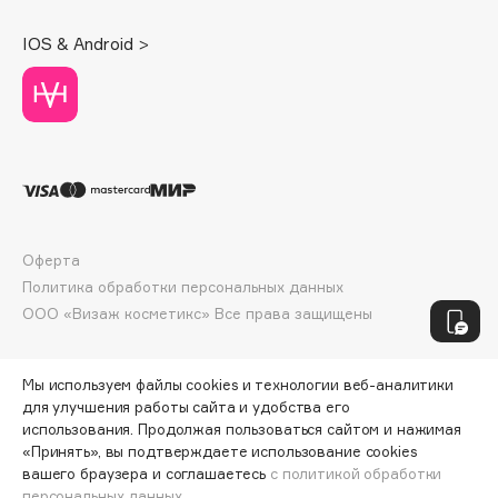
Organic Men
IOS & Android >
Organic Shop
Oribe
Original&Mineral
ЭКСКЛЮЗИВ
Ormonde Jayne
Ostwint
P
Оферта
Политика обработки персональных данных
Palais Des Thés | Пале де Тэ
ООО «Визаж косметикс» Все права защищены
Parfums de Marly
Pasta del Capitano
Мы используем файлы cookies и технологии веб-аналитики
Perioe
для улучшения работы сайта и удобства его
использования. Продолжая пользоваться сайтом и нажимая
PHENOMENON
«Принять», вы подтверждаете использование cookies
pHformula
вашего браузера и соглашаетесь
с политикой обработки
ЭКСКЛЮЗИВ
персональных данных.