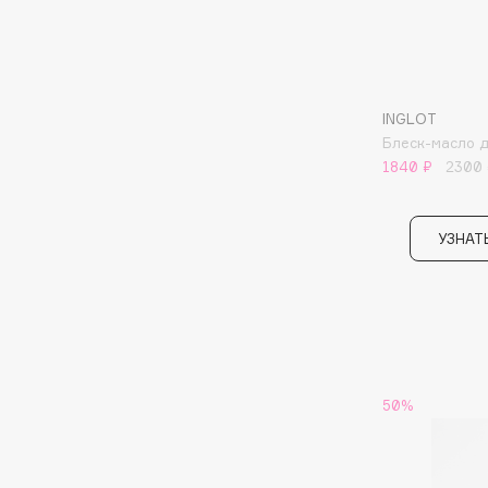
G
Garnier
Giardino Magico
Gecko
Gillette
INGLOT
Geltek
Givenchy
Блеск-масло д
1840 ₽
2300
Genosys
Global Keratin
ЭКСКЛЮЗИВ
Global White
Geomar
УЗНАТ
H
Hadat Cosmetics
HELIBEAUTY
Hamis
Hempz
50%
Hapica
HFC