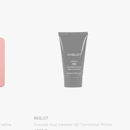
INGLOT
Shadow
Основа под макияж HD Corrective Primer