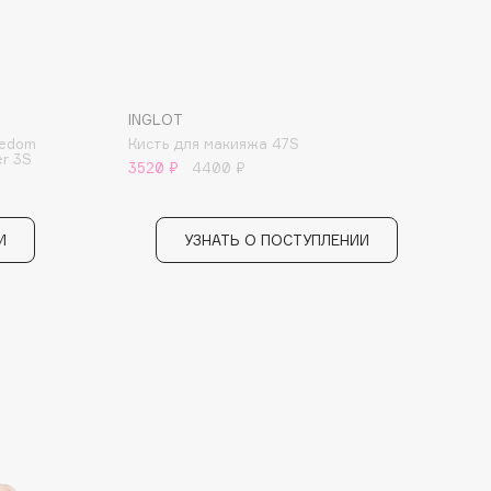
INGLOT
eedom
Кисть для макияжа 47S
er 3S
3520 ₽
4400 ₽
И
УЗНАТЬ О ПОСТУПЛЕНИИ