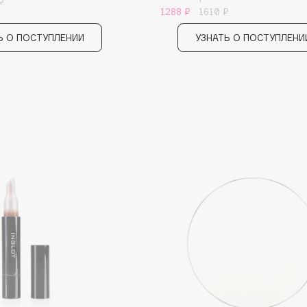
₽
1288 ₽
1610 ₽
Etude organix
Eva Mosaic
Ь О ПОСТУПЛЕНИИ
УЗНАТЬ О ПОСТУПЛЕНИ
Ex Nihilo
EXOARI L
Fragrance Du Bois
Frederic Malle
Frudia
Funny Organix