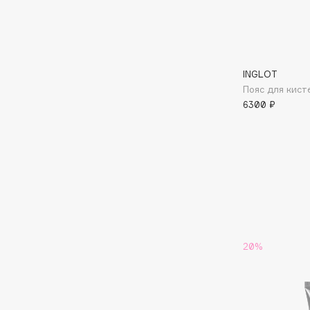
Aravia Professional
Alix Avien
Arcadia
Allies of Skin
Archetype
AMAN
INGLOT
Пояс для кист
6300 ₽
B
Babor
beautyblender
Baffy
Bebble
Balmain Hair Couture
Beverly Hills Polo Club
ЭКСКЛЮЗИВ
Biodance
Banderas
Bioderma
Basicare
Biomed
Batiste
20%
Biorepair
Beauty Bomb
Blanx
Beauty Pati
Blistex
Beautyblades
НОВИНКА