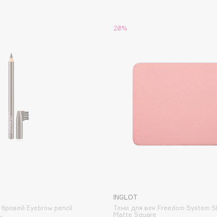
Dr.Althea
20%
Dr.Ceuracle
Dr.Jart+
DSD de Luxe
Dyson
Estrâde
Estée Lauder
INGLOT
Etat Pur
бровей Eyebrow pencil
Тени для век Freedom System 
Matte Square
Etude House