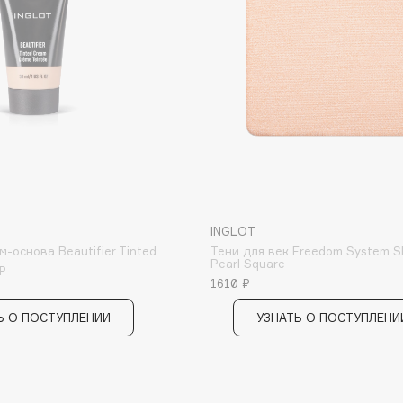
Consly
Corimo
CosRX
Cottolina
INGLOT
Crescina
м-основа Beautifier Tinted
Тени для век Freedom System 
Pearl Square
Cunzite
₽
1610 ₽
Curaprox
Ь О ПОСТУПЛЕНИИ
УЗНАТЬ О ПОСТУПЛЕНИ