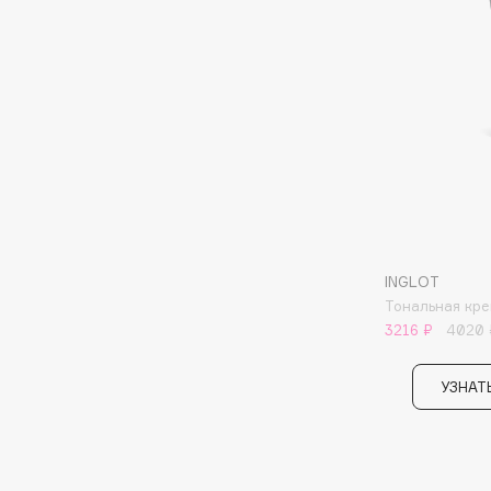
BLOME
C
Cadence
Chupa Chups
Capelli Dorati
Clarette
Carbon Theory
Clarins
Carmex
Clarins Precious
НОВИНКА
INGLOT
Carolina Herrera
Clinique
Тональная кре
Catrice
Clive Christian
3216 ₽
4020 
Celimax
Club De Nuit
Cettua
УЗНАТ
Collagenina