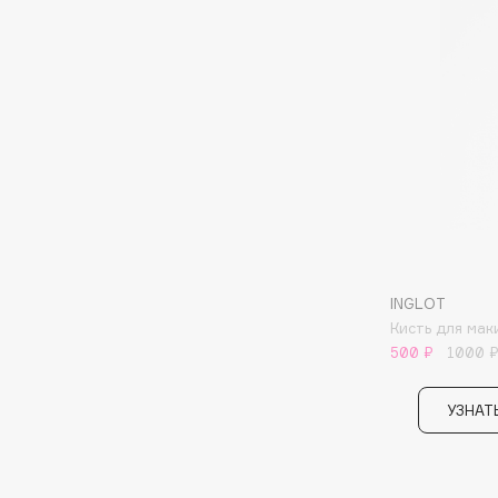
I
I Love My Hair
INGLOT
Iceberg
Initio
Icon Skin
Insight Professional
Influence Beauty
Institut Esthederm
INGLOT
J
Кисть для ма
500 ₽
1000 
James Read
Janeke
Jan Marini
Jimmy Choo
УЗНАТ
ЭКСКЛЮЗИВ
JMsolution
Jane Iredale