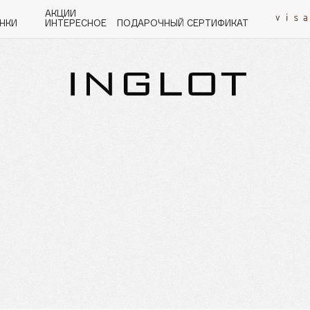
АКЦИИ
НКИ
ИНТЕРЕСНОЕ
ПОДАРОЧНЫЙ СЕРТИФИКАТ
P
Q
R
S
T
U
V
W
Y
Z
А - Я
Angiopharm
KIKO Milano
Estée Lauder
Clarins