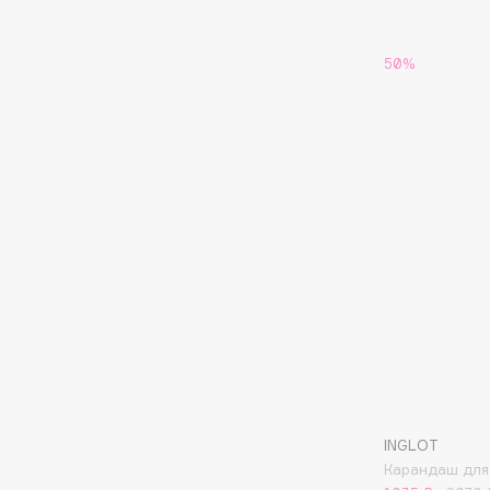
D
d'Alba
Dior
50%
DABO
Divage
DARLING*
Dolce & Gabbana
Darphin
Dolomit
Davines
Dorco
Deonica
DP Daily Perfection
Dessange
Dr. Vranjes Firenze
E
Eat My
Ella Bartsueva Brushes
Ecolatier
EMBRACE Haircare
INGLOT
Ecotools
Emmanuelle Jane
Карандаш для 
EGIA
Enough