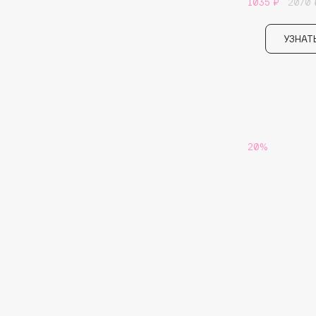
1035 ₽
2070 
Eigshow
EpilProfi
Elemis
Erborian
УЗНАТ
Elian Russia
Essence
Elie Saab
Essential Parfums Paris
20%
F
FANE
Flipper
Farmstay
FLOEMA
Felce Azzurra
Floraïku
Fillerina
Forlle'd
ЭКСКЛЮЗИВ
Fiona Franchimon