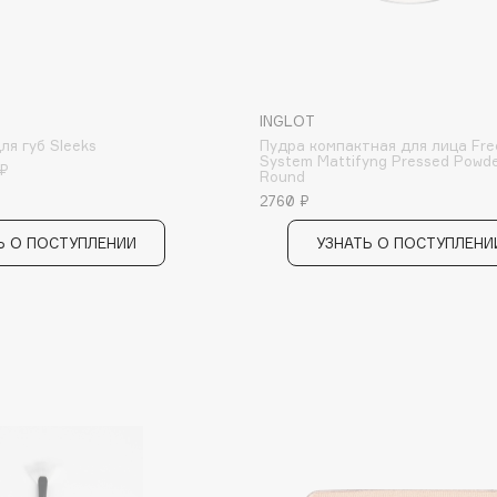
Gourmandise
Grace Day
INGLOT
Guerlain
ля губ Sleeks
Пудра компактная для лица Fr
System Mattifyng Pressed Powd
 ₽
Guess
Round
2760 ₽
Ь О ПОСТУПЛЕНИИ
УЗНАТЬ О ПОСТУПЛЕНИ
Holika Holika
Holly Polly
Holy Land