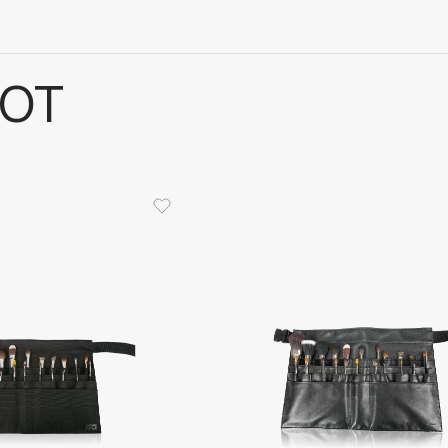
LOT
Architect Demidoff
ARIVE MAKEUP
Art&Fact
Art-Visage
Artdeco
Astra
Atelier Rebul
Augustinus Bader