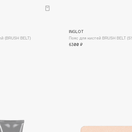
Aveda
Avene
INGLOT
ей (BRUSH BELT)
Пояс для кистей BRUSH BELT (S
6300 ₽
Boadicea The Victorious
Bobbi Brown
BOOMSHOP
BORK
Brunello Cucinelli
Bvlgari
by TERRY
BY WISHTREND
Byredo