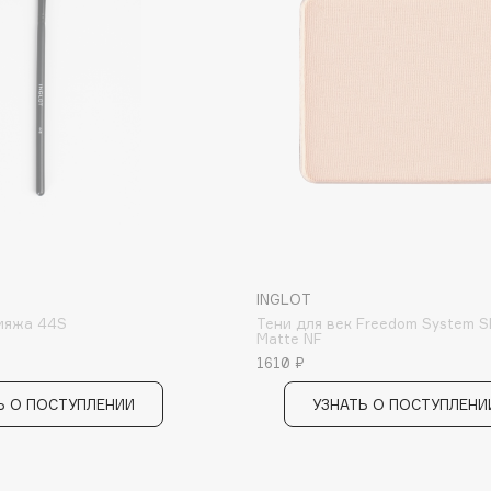
Institute Estelare
Instytutum
invisibobble
IS Clinical
INGLOT
кияжа 44S
Тени для век Freedom System 
Matte NF
₽
1610 ₽
Jo Malone London
Juliette Has A Gun
Ь О ПОСТУПЛЕНИИ
УЗНАТЬ О ПОСТУПЛЕНИ
Juvena