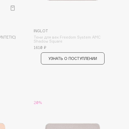
INGLOT
YNTETIC)
Тени для век Freedom System AMC
Shadow Square
1610 ₽
УЗНАТЬ О ПОСТУПЛЕНИИ
20%