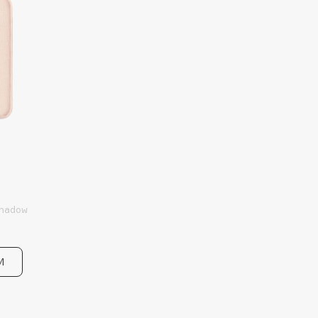
Shadow
И