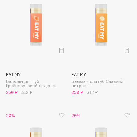
Подарки
Tom Ford
HFC
Для дома
Angiopharm
Техника
KIKO Milano
Estée Lauder
Clarins
0 - 9
EAT MY
EAT MY
100BON
Бальзам для губ
Бальзам для губ Сладкий
Грейпфрутовый леденец
цитрон
22|11
250 ₽
312 ₽
250 ₽
312 ₽
A
20%
20%
Acqua di Parma
Acque di Italia