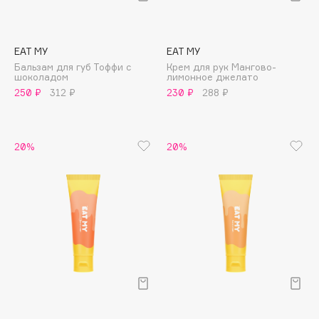
Biomed
Biorepair
Blanx
EAT MY
EAT MY
Blistex
Бальзам для губ Тоффи с
Крем для рук Мангово-
шоколадом
лимонное джелато
BLOME
250 ₽
312 ₽
230 ₽
288 ₽
Boadicea The Victorious
Bobbi Brown
BOOMSHOP
20%
20%
BORK
Brunello Cucinelli
Bvlgari
by TERRY
BY WISHTREND
Byredo
C