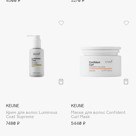
4500 ₽
5270 ₽
Deonica
Dessange
Dior
Divage
Dolce & Gabbana
Dolomit
Dorco
DP Daily Perfection
Dr. Vranjes Firenze
Dr.Althea
Dr.Ceuracle
Dr.Jart+
KEUNE
KEUNE
DSD de Luxe
Крем для волос Luminous
Маска для волос Confident
Dyson
Coat Supreme
Curl Mask
7480 ₽
5440 ₽