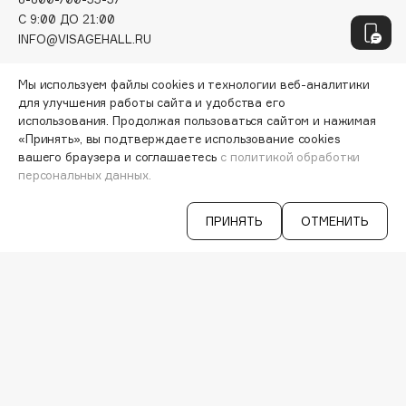
Genosys
ЭКСКЛЮЗИВ
C 9:00 ДО 21:00
Geomar
INFO@VISAGEHALL.RU
Giardino Magico
МОИ ЗАКАЗЫ
Gillette
Мы используем файлы cookies и технологии веб-аналитики
ПЕРСОНАЛЬНЫЙ КОНСУЛЬТАНТ
для улучшения работы сайта и удобства его
Givenchy
АКЦИИ
использования. Продолжая пользоваться сайтом и нажимая
Global Keratin
«Принять», вы подтверждаете использование cookies
ИНТЕРЕСНОЕ
вашего браузера и соглашаетесь
с политикой обработки
Global White
ПРОГРАММА ЛОЯЛЬНОСТИ
персональных данных.
ДОСТАВКА И ОПЛАТА
Gourmandise
ВОПРОСЫ И ОТВЕТЫ
Grace Day
БРЕНДЫ
ПРИНЯТЬ
ОТМЕНИТЬ
Guerlain
КАТАЛОГ
Guess
РАБОТА У НАС
МАГАЗИНЫ
КОНТАКТЫ
H
ПОСТАВЩИКАМ
АРЕНДА
Hadat Cosmetics
Hamis
VISAGE PRO