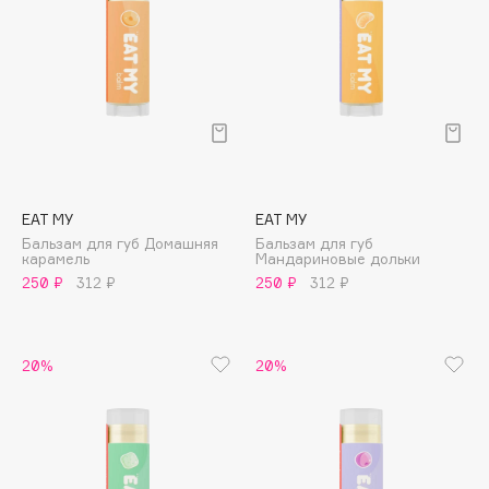
Adele for you
Финал лета
Advante
ЭКСКЛЮЗИВ
1 АВГ - 31 АВГ
Aesop
Age Stop
ЭКСКЛЮЗИВ
AHFA Cosmetics
Ajmal
Alix Avien
EAT MY
EAT MY
Allies of Skin
Бальзам для губ Домашняя
Бальзам для губ
карамель
Мандариновые дольки
AMAN
250 ₽
312 ₽
250 ₽
312 ₽
Amina Daudova Brushes
Amouage
Amuleto Di Casa
20%
20%
Angiopharm
ЭКСКЛЮЗИВ
Annbeauty
Anua
Apadent