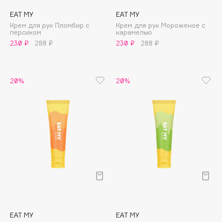
EAT MY
EAT MY
Cadence
Крем для рук Пломбир с
Крем для рук Мороженое с
Capelli Dorati
персиком
карамелью
230 ₽
288 ₽
230 ₽
288 ₽
Carbon Theory
Carmex
Carolina Herrera
20%
20%
Catrice
Celimax
Cettua
Chupa Chups
Clarette
Clarins
Clarins Precious
НОВИНКА
Clinique
Clive Christian
Club De Nuit
EAT MY
EAT MY