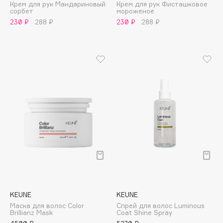
Крем для рук Мандариновый
Крем для рук Фисташковое
Collagenina
сорбет
мороженое
Consly
230 ₽
288 ₽
230 ₽
288 ₽
Corimo
CosRX
Cottolina
Crescina
Cunzite
Curaprox
D
d'Alba
DABO
DARLING*
KEUNE
KEUNE
Darphin
Маска для волос Color
Спрей для волос Luminous
Brillianz Mask
Coat Shine Spray
Davines