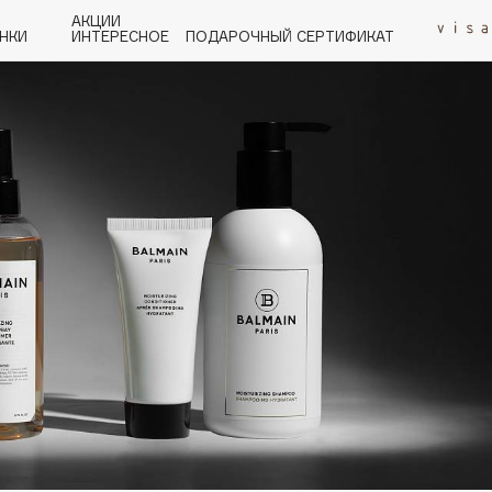
АКЦИИ
НКИ
ИНТЕРЕСНОЕ
ПОДАРОЧНЫЙ СЕРТИФИКАТ
P
Q
R
S
T
U
V
W
Y
Z
А - Я
Angiopharm
KIKO Milano
Estée Lauder
Clarins