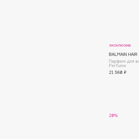
BLOME
C
эксклюзив
Cadence
Chupa Chups
BALMAIN HAIR
Capelli Dorati
Clarette
Парфюм для в
Carbon Theory
Clarins
Perfume
21 560 ₽
Carmex
Clarins Precious
Carolina Herrera
Clinique
Catrice
Clive Christian
Celimax
Club De Nuit
Cettua
Collagenina
20%