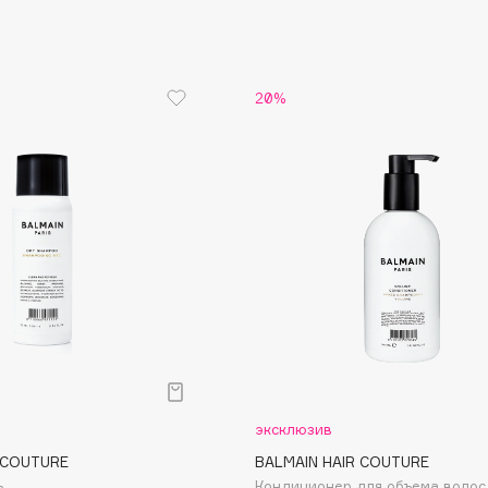
Gourmandise
20%
Grace Day
Guerlain
Guess
Holika Holika
Holly Polly
эксклюзив
Holy Land
 COUTURE
BALMAIN HAIR COUTURE
ь
Кондиционер для объема волос