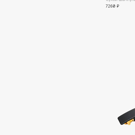
7260 ₽
I
I Love My Hair
INGLOT
Iceberg
Initio
Icon Skin
Insight Professional
Influence Beauty
Institut Esthederm
J
James Read
Janeke
Jan Marini
Jimmy Choo
ЭКСКЛЮЗИВ
JMsolution
Jane Iredale