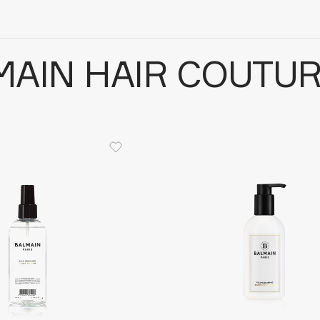
MAIN HAIR COUTU
Architect Demidoff
ARIVE MAKEUP
Art&Fact
Art-Visage
Artdeco
Astra
Atelier Rebul
Augustinus Bader