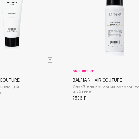
Dr.Althea
Dr.Ceuracle
Dr.Jart+
DSD de Luxe
Dyson
эксклюзив
 COUTURE
BALMAIN HAIR COUTURE
ажняющий
Спрей для придания волосам т
и объема
₽
7590 ₽
Estée Lauder
Etat Pur
Etude House
Etude organix