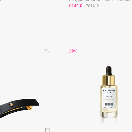
6248 ₽
7810 ₽
Institute Estelare
Instytutum
invisibobble
20%
IS Clinical
Jo Malone London
Juliette Has A Gun
Juvena