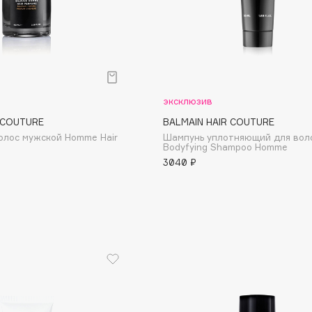
эксклюзив
Consly
 COUTURE
BALMAIN HAIR COUTURE
Corimo
олос мужской Homme Hair
Шампунь уплотняющий для вол
CosRX
Bodyfying Shampoo Homme
3040 ₽
Cottolina
Crescina
Cunzite
Curaprox