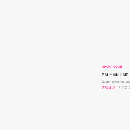
D
d'Alba
Dior
DABO
Divage
DARLING*
Dolce & Gabbana
Darphin
Dolomit
Davines
Dorco
Deonica
DP Daily Perfection
Dessange
Dr. Vranjes Firenze
эксклюзив
BALMAIN HAIR
Шампунь увл
2744 ₽
7210 
E
Eat My
Ella Bartsueva Brushes
Ecolatier
EMBRACE Haircare
Ecotools
Emmanuelle Jane
EGG
Enough