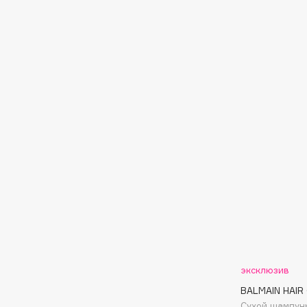
G
Garnier
Giardino Magico
Gecko
Gillette
Geltek
Givenchy
Genosys
Global Keratin
ЭКСКЛЮЗИВ
Global White
Geomar
H
Hadat Cosmetics
HELIBEAUTY
Hamis
Hempz
эксклюзив
Hapica
HFC
BALMAIN HAIR
Сухой шампун