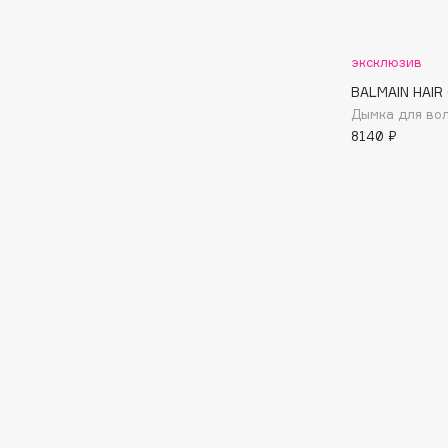
Aravia Professional
Alix Avien
Arcadia
Allies of Skin
Archetype
эксклюзив
AMAN
BALMAIN HAIR
Дымка для во
8140 ₽
B
Babor
beautyblender
Baffy
Bebble
Balmain Hair Couture
Beverly Hills Polo Club
ЭКСКЛЮЗИВ
Biodance
Banderas
Bioderma
Basicare
Biomed
Batiste
Biorepair
Beauty Bomb
Blanx
Beauty Pati
Blistex
Beautyblades
НОВИНКА