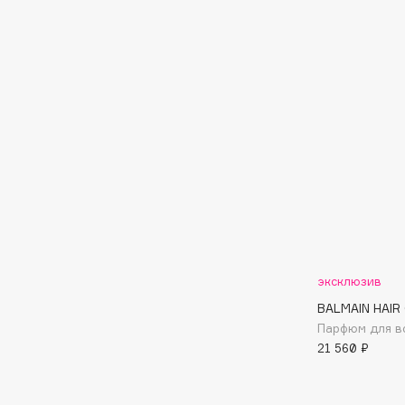
EGIA
EpilProfi
Eigshow
Erborian
Elemis
Essence
Elian Russia
Essential Parfums Paris
Elie Saab
Estrâde
F
FANE
Flipper
Farmstay
FLOEMA
эксклюзив
Felce Azzurra
Floraïku
BALMAIN HAIR
Парфюм для во
Fillerina
Forlle'd
ЭКСКЛЮЗИВ
21 560 ₽
Fiona Franchimon