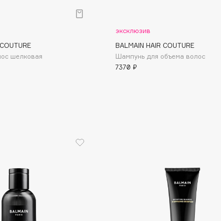
Aveda
Avene
эксклюзив
 COUTURE
BALMAIN HAIR COUTURE
лос шелковая
Шампунь для объема волос
7370 ₽
Boadicea The Victorious
Bobbi Brown
BOOMSHOP
BORK
Brunello Cucinelli
Bvlgari
by TERRY
BY WISHTREND
Byredo