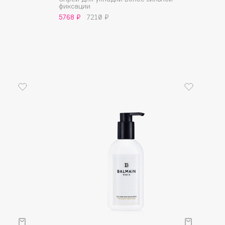
фиксации
5768 ₽
7210 ₽