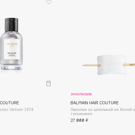
Eva Mosaic
Ex Nihilo
EXOARI L
Fragrance Du Bois
Frederic Malle
эксклюзив
Frudia
 COUTURE
BALMAIN HAIR COUTURE
лос Vetiver 1974
Заколка со шпилькой из белой 
Funny Organix
тиснением
27 000 ₽