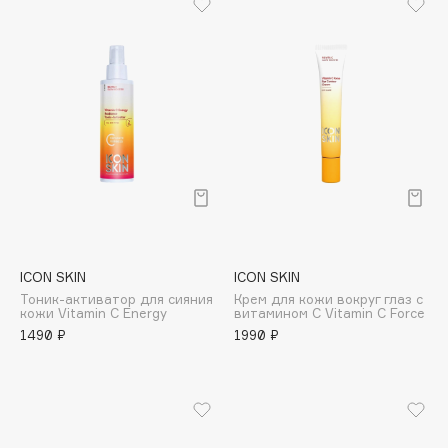
Biomed
Biorepair
Blanx
Blistex
BLOME
Boadicea The Victorious
Bobbi Brown
BOOMSHOP
BORK
Brunello Cucinelli
ICON SKIN
ICON SKIN
Bvlgari
Тоник-активатор для сияния
Крем для кожи вокруг глаз с
by TERRY
кожи Vitamin C Energy
витамином С Vitamin C Force
1490 ₽
1990 ₽
BY WISHTREND
Byredo
C