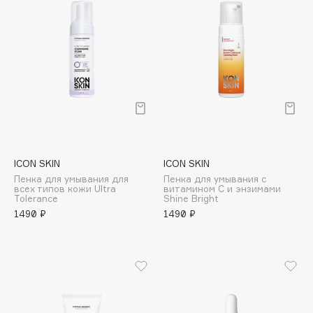
Cadence
Capelli Dorati
Carbon Theory
Carmex
Carolina Herrera
Catrice
Celimax
Cettua
ICON SKIN
ICON SKIN
Пенка для умывания для
Пенка для умывания с
Chupa Chups
всех типов кожи Ultra
витамином С и энзимами
Tolerance
Shine Bright
Clarette
1490 ₽
1490 ₽
Clarins
Clarins Precious
Clinique
Clive Christian
Club De Nuit