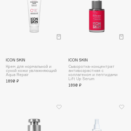
Collagenina
Consly
Corimo
CosRX
Cottolina
Crescina
Cunzite
Curaprox
ICON SKIN
ICON SKIN
Крем для нормальной и
Сыворотка-концентрат
сухой кожи увлажняющий
антивозрастная с
Aqua Repair
коллагеном и пептидами
Lift Up Serum
D
1890 ₽
1890 ₽
d'Alba
DABO
DARLING*
Darphin
Davines