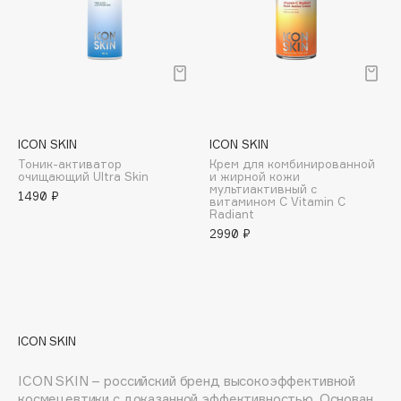
E
Eat My
Ecolatier
Ecotools
EGG
EGIA
ICON SKIN
ICON SKIN
Тоник-активатор
Крем для комбинированной
Eigshow
очищающий Ultra Skin
и жирной кожи
мультиактивный с
Elemis
1490 ₽
витамином С Vitamin C
Radiant
Elian Russia
2990 ₽
Elie Saab
Ella Bartsueva Brushes
EMBRACE Haircare
Emmanuelle Jane
Enough
ICON SKIN
EpilProfi
ICON SKIN – российский бренд высокоэффективной
Erborian
космецевтики с доказанной эффективностью. Основан