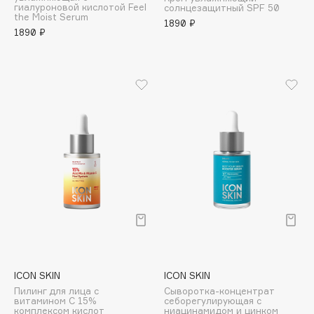
гиалуроновой кислотой Feel
солнцезащитный SPF 50
Adele for you
the Moist Serum
Финал лета
1890 ₽
Advante
1890 ₽
ЭКСКЛЮЗИВ
1 АВГ - 31 АВГ
Aesop
Age Stop
ЭКСКЛЮЗИВ
AHFA Cosmetics
Ajmal
Alix Avien
Allies of Skin
AMAN
Amina Daudova Brushes
Amouage
Amuleto Di Casa
Angiopharm
ЭКСКЛЮЗИВ
Annbeauty
ICON SKIN
ICON SKIN
Anua
Пилинг для лица с
Сыворотка-концентрат
витамином С 15%
себорегулирующая с
Apadent
комплексом кислот
ниацинамидом и цинком