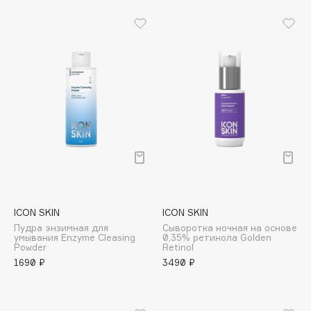
B
Babor
Baffy
Balmain Hair Couture
ЭКСКЛЮЗИВ
Banderas
Basicare
Batiste
Beauty Bomb
Beauty Pati
Beautyblades
НОВИНКА
ICON SKIN
ICON SKIN
beautyblender
Пудра энзимная для
Сыворотка ночная на основе
Bebble
умывания Enzyme Cleasing
0,35% ретинола Golden
Powder
Retinol
Beverly Hills Polo Club
1690 ₽
3490 ₽
Biodance
Bioderma