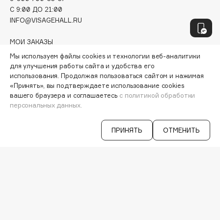
Hamis
C 9:00 ДО 21:00
Hapica
INFO@VISAGEHALL.RU
HELIBEAUTY
МОИ ЗАКАЗЫ
Hempz
ПЕРСОНАЛЬНЫЙ КОНСУЛЬТАНТ
Мы используем файлы cookies и технологии веб-аналитики
HFC
АКЦИИ
для улучшения работы сайта и удобства его
Holika Holika
ИНТЕРЕСНОЕ
использования. Продолжая пользоваться сайтом и нажимая
ПРОГРАММА ЛОЯЛЬНОСТИ
«Принять», вы подтверждаете использование cookies
Holly Polly
вашего браузера и соглашаетесь
с политикой обработки
ДОСТАВКА И ОПЛАТА
Holy Land
персональных данных.
ВОПРОСЫ И ОТВЕТЫ
БРЕНДЫ
КАТАЛОГ
ПРИНЯТЬ
ОТМЕНИТЬ
I
РАБОТА У НАС
I Love My Hair
МАГАЗИНЫ
Iceberg
КОНТАКТЫ
ПОСТАВЩИКАМ
Icon Skin
АРЕНДА
Influence Beauty
INGLOT
VISAGE PRO