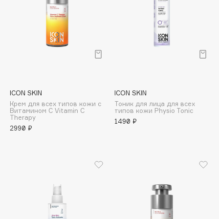
Deonica
Dessange
Dior
Divage
Dolce & Gabbana
Dolomit
Dorco
ICON SKIN
ICON SKIN
DP Daily Perfection
Крем для всех типов кожи с
Тоник для лица для всех
Витамином С Vitamin C
типов кожи Physio Tonic
Dr. Vranjes Firenze
Therapy
1490 ₽
2990 ₽
Dr.Althea
Dr.Ceuracle
Dr.Jart+
DSD de Luxe
Dyson