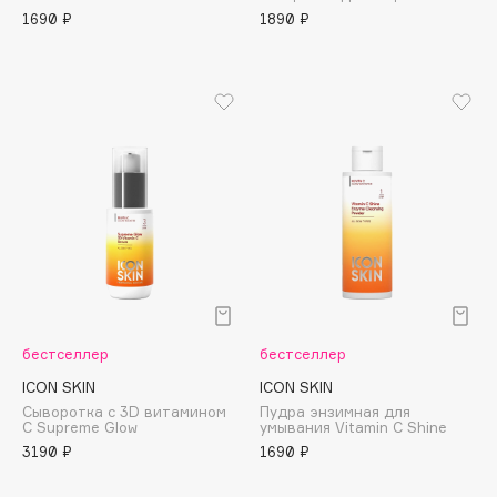
1690 ₽
1890 ₽
Apagard
Aravia Professional
Arcadia
Archetype
Architect Demidoff
ARIVE MAKEUP
Art&Fact
Art-Visage
Artdeco
Astra
Atelier Rebul
бестселлер
бестселлер
Augustinus Bader
ICON SKIN
ICON SKIN
Aveda
Сыворотка c 3D витамином
Пудра энзимная для
С Supreme Glow
умывания Vitamin C Shine
Avene
3190 ₽
1690 ₽