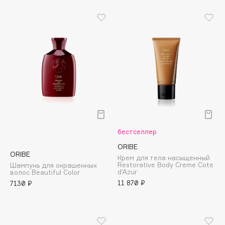
Biomed
Biorepair
Blanx
Blistex
BLOME
Boadicea The Victorious
Bobbi Brown
BOOMSHOP
BORK
Brunello Cucinelli
бестселлер
Bvlgari
ORIBE
ORIBE
by TERRY
Крем для тела насыщенный
Restorative Body Creme Cote
Шампунь для окрашенных
BY WISHTREND
d'Azur
волос Beautiful Color
11 870 ₽
7130 ₽
Byredo
C