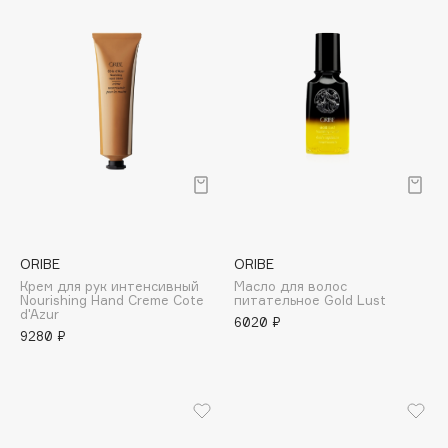
Cadence
Capelli Dorati
Carbon Theory
Carmex
Carolina Herrera
Catrice
Celimax
Cettua
Chupa Chups
ORIBE
ORIBE
Крем для рук интенсивный
Масло для волос
Clarette
Nourishing Hand Creme Cote
питательное Gold Lust
d'Azur
Clarins
6020 ₽
9280 ₽
Clarins Precious
Clinique
Clive Christian
Club De Nuit