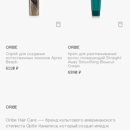
E
Eat My
Ecolatier
Ecotools
EGG
EGIA
ORIBE
ORIBE
Eigshow
Спрей для создания
Крем для разглаживания
естественных локонов Apres
волос полирующий Straight
Elemis
Beach
Away Smoothing Blowout
Cream
6110 ₽
Elian Russia
6990 ₽
Elie Saab
Ella Bartsueva Brushes
EMBRACE Haircare
Emmanuelle Jane
ORIBE
Enough
EpilProfi
Oribe Hair Care — бренд культового американского
стилиста Орбе Каналеса, который создал имидж
Erborian