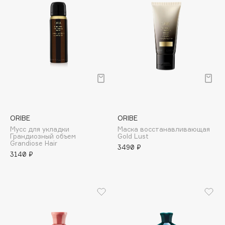
Collagenina
Consly
Corimo
CosRX
Cottolina
Crescina
Cunzite
Curaprox
ORIBE
ORIBE
Мусс для укладки
Маска восстанавливающая
D
Грандиозный объем
Gold Lust
Grandiose Hair
3490 ₽
3140 ₽
d'Alba
DABO
DARLING*
Darphin
Davines