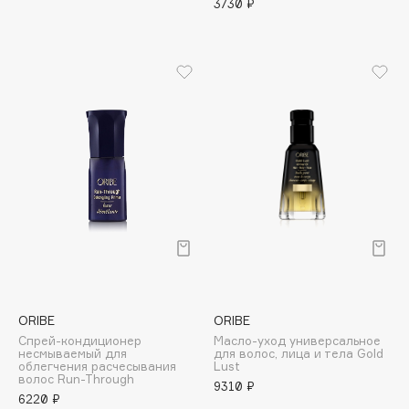
3730 ₽
Apagard
Aravia Professional
Arcadia
Archetype
Architect Demidoff
ARIVE MAKEUP
Art&Fact
Art-Visage
Artdeco
Astra
Atelier Rebul
Augustinus Bader
ORIBE
ORIBE
Aveda
Спрей-кондиционер
Масло-уход универсальное
Avene
несмываемый для
для волос, лица и тела Gold
облегчения расчесывания
Lust
волос Run-Through
9310 ₽
6220 ₽