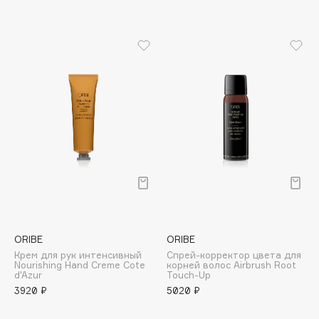
B
Babor
Baffy
Balmain Hair Couture
ЭКСКЛЮЗИВ
Banderas
Basicare
Batiste
Beauty Bomb
Beauty Pati
Beautyblades
НОВИНКА
beautyblender
ORIBE
ORIBE
Bebble
Крем для рук интенсивный
Спрей-корректор цвета для
Beverly Hills Polo Club
Nourishing Hand Creme Cote
корней волос Airbrush Root
d'Azur
Touch-Up
Biodance
3920 ₽
5020 ₽
Bioderma