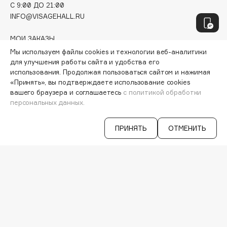
Hamis
C 9:00 ДО 21:00
INFO@VISAGEHALL.RU
Hapica
HELIBEAUTY
МОИ ЗАКАЗЫ
Hempz
ПЕРСОНАЛЬНЫЙ КОНСУЛЬТАНТ
Мы используем файлы cookies и технологии веб-аналитики
HFC
АКЦИИ
для улучшения работы сайта и удобства его
ИНТЕРЕСНОЕ
использования. Продолжая пользоваться сайтом и нажимая
Holika Holika
«Принять», вы подтверждаете использование cookies
ПРОГРАММА ЛОЯЛЬНОСТИ
Holly Polly
вашего браузера и соглашаетесь
с политикой обработки
ДОСТАВКА И ОПЛАТА
персональных данных.
Holy Land
ВОПРОСЫ И ОТВЕТЫ
БРЕНДЫ
КАТАЛОГ
ПРИНЯТЬ
ОТМЕНИТЬ
I
РАБОТА У НАС
МАГАЗИНЫ
I Love My Hair
КОНТАКТЫ
Iceberg
ПОСТАВЩИКАМ
Icon Skin
АРЕНДА
Influence Beauty
VISAGE PRO
INGLOT
СЕРВИСЫ