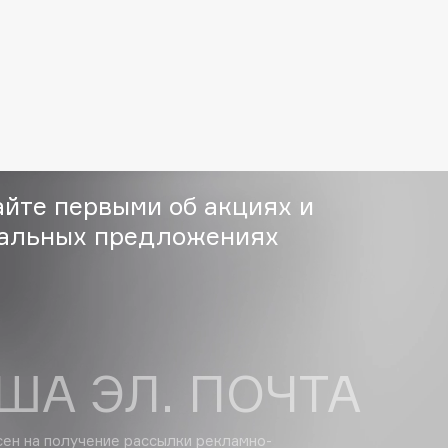
Institute Estelare
Instytutum
invisibobble
IS Clinical
айте первыми об акциях и
альных предложениях
Jo Malone London
Juliette Has A Gun
ША ЭЛ. ПОЧТА
Juvena
сен на получение
рассылки рекламно-