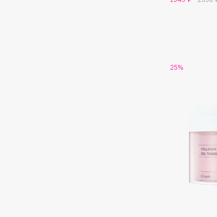
D
d'Alba
Dior
DABO
Divage
DARLING*
Dolce & Gabbana
Darphin
Dolomit
25%
Davines
Dorco
Deonica
DP Daily Perfection
Dessange
Dr. Vranjes Firenze
E
Eat My
Ella Bartsueva Brushes
Ecolatier
EMBRACE Haircare
Ecotools
Emmanuelle Jane
EGIA
Enough