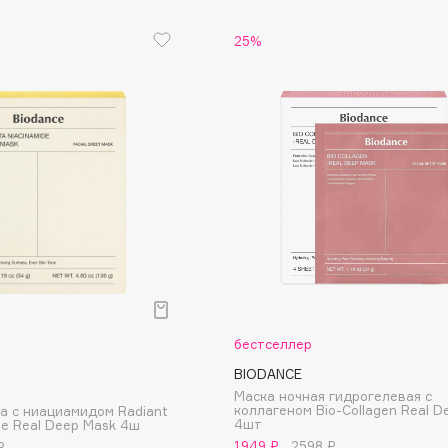
25%
Consly
Corimo
CosRX
Cottolina
Crescina
Cunzite
Curaprox
бестселлер
BIODANCE
Маска ночная гидрогелевая с
коллагеном Bio-Collagen Real D
а с ниациамидом Radiant
4шт
ide Real Deep Mask 4ш
1949 ₽
2598 ₽
₽