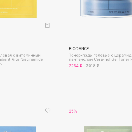
BIODANCE
елевая с витаминным
Тонер-пэды гелевые с церамид
diant Vita Niacinamide
пантенолом Cera-nol Gel Toner 
k
2264 ₽
3018 ₽
Architect Demidoff
ARIVE MAKEUP
Art&Fact
Art-Visage
Artdeco
Astra
25%
Atelier Rebul
Augustinus Bader