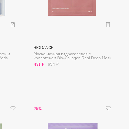
Финал лета
Парфюм для тебя
1 АВГ - 31 АВГ
5 АВГ - 9 АВГ
BIODANCE
ами и
Маска ночная гидрогелевая с
Pads
коллагеном Bio-Collagen Real Deep Mask
491 ₽
654 ₽
25%