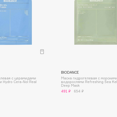
Aveda
Avene
Boadicea The Victorious
Bobbi Brown
BOOMSHOP
BIODANCE
BORK
елевая с церамидами
Маска гидрогелевая с морским
и Hydro Cera-Nol Real
водорослями Refreshing Sea Kel
Brunello Cucinelli
Deep Mask
Bvlgari
491 ₽
654 ₽
by TERRY
BY WISHTREND
Byredo