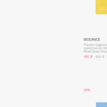
Подарки
0 - 9
Для дома
100BON
22|11
Техника
BIODANCE
A
Маска гидрог
комплексом Ra
Real Deep Mas
Acqua di Parma
Amina Daudova Brushes
491 ₽
654 ₽
Acque di Italia
Amouage
Adele for you
Amuleto Di Casa
Advante
Angiopharm
ЭКСКЛЮЗИВ
ЭКСКЛЮЗИВ
Aesop
Annbeauty
Age Stop
Anua
ЭКСКЛЮЗИВ
25%
Apadent
AHFA Cosmetics
Apagard
Ajmal