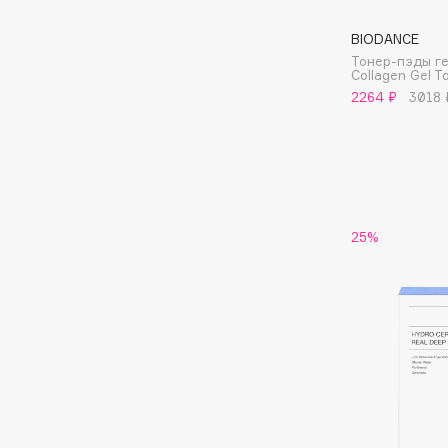
Eigshow
EpilProfi
BIODANCE
Elemis
Erborian
Тонер-пэды г
Collagen Gel T
Elian Russia
Essence
2264 ₽
3018 
Elie Saab
Essential Parfums Paris
F
25%
FANE
Flipper
Farmstay
FLOEMA
Felce Azzurra
Floraïku
Fillerina
Forlle'd
ЭКСКЛЮЗИВ
Fiona Franchimon