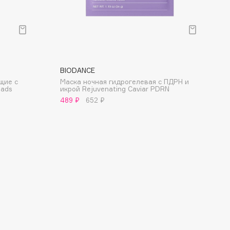
BIODANCE
щие с
Маска ночная гидрогелевая с ПДРН и
Pads
икрой Rejuvenating Caviar PDRN
489 ₽
652 ₽