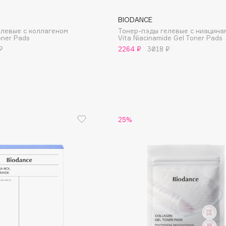
Etude organix
BIODANCE
Eva Mosaic
елевые с коллагеном
Тонер-пэды гелевые с ниацин
oner Pads
Vita Niacinamide Gel Toner Pads
Ex Nihilo
₽
2264 ₽
3018 ₽
EXOARI L
25%
Fragrance Du Bois
Frederic Malle
Frudia
Funny Organix