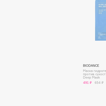
Aravia Professional
Alix Avien
Arcadia
Allies of Skin
Archetype
AMAN
B
Babor
beautyblender
Baffy
Bebble
Balmain Hair Couture
Beverly Hills Polo Club
ЭКСКЛЮЗИВ
BIODANCE
Biodance
Banderas
Маска гидрог
против сухост
Bioderma
Basicare
Deep Mask
Biomed
491 ₽
654 ₽
Batiste
Biorepair
Beauty Bomb
Blanx
Beauty Pati
Blistex
Beautyblades
НОВИНКА