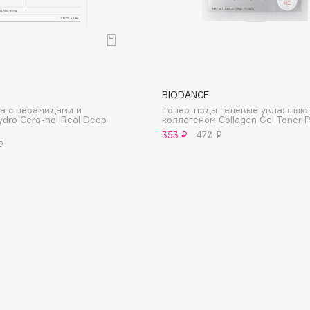
Gourmandise
Grace Day
Guerlain
BIODANCE
Guess
а с церамидами и
Тонер-пэды гелевые увлажняю
dro Cera-nol Real Deep
коллагеном Collagen Gel Toner 
353 ₽
470 ₽
₽
Holika Holika
Holly Polly
Holy Land