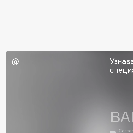
I
I Love My Hair
INGLOT
Iceberg
Initio
Icon Skin
Insight Professional
Influence Beauty
Institut Esthederm
Узнав
специ
J
James Read
Janeke
Jan Marini
Jimmy Choo
ВА
ЭКСКЛЮЗИВ
JMsolution
Jane Iredale
Согла