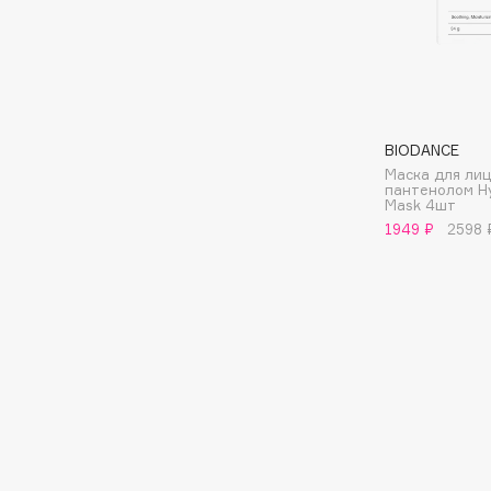
G
Garnier
Giardino Magico
Gecko
Gillette
Geltek
Givenchy
BIODANCE
Genosys
Global Keratin
Маска для лиц
ЭКСКЛЮЗИВ
пантенолом Hy
Global White
Mask 4шт
Geomar
1949 ₽
2598 
H
Hadat Cosmetics
HELIBEAUTY
Hamis
Hempz
Hapica
HFC