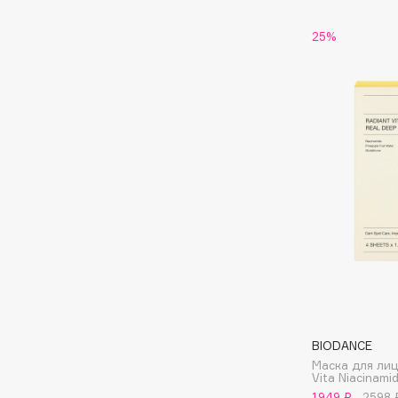
BLOME
25%
C
Cadence
Chupa Chups
Capelli Dorati
Clarette
Carbon Theory
Clarins
Carmex
Clarins Precious
НОВИНКА
Carolina Herrera
Clinique
Catrice
Clive Christian
Celimax
Club De Nuit
Cettua
Collagenina
BIODANCE
Маска для лиц
Vita Niacinam
1949 ₽
2598 