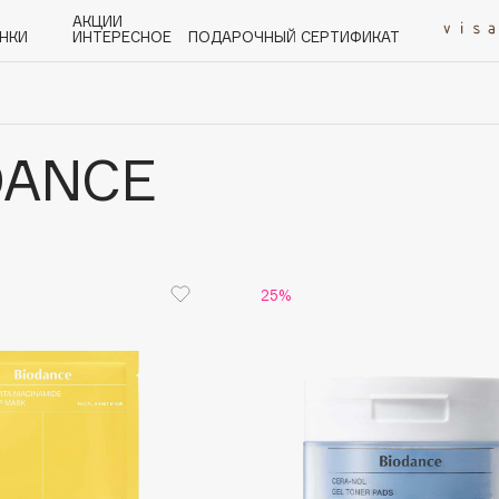
АКЦИИ
НКИ
ИНТЕРЕСНОЕ
ПОДАРОЧНЫЙ СЕРТИФИКАТ
DANCE
P
Q
R
S
T
U
V
W
Y
Z
А - Я
25%
Angiopharm
KIKO Milano
Estée Lauder
Clarins