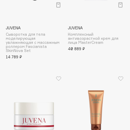
Подарки
Tom Ford
HFC
Для дома
Angiopharm
Техника
KIKO Milano
JUVENA
JUVENA
Estée Lauder
Сыворотка для тела
Комплексный
моделирующая
антивозрастной крем для
Clarins
увлажняющая с массажным
лица MasterCream
роллером Fascianista
40 889 ₽
SkinNova Set
14 789 ₽
0 - 9
100BON
22|11
A
Acqua di Parma
Acque di Italia