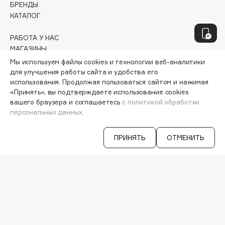
Genosys
ЭКСКЛЮЗИВ
БРЕНДЫ
КАТАЛОГ
Geomar
Giardino Magico
РАБОТА У НАС
Gillette
МАГАЗИНЫ
Givenchy
КОНТАКТЫ
Мы используем файлы cookies и технологии веб-аналитики
ПОСТАВЩИКАМ
для улучшения работы сайта и удобства его
Global Keratin
использования. Продолжая пользоваться сайтом и нажимая
АРЕНДА
Global White
«Принять», вы подтверждаете использование cookies
Gourmandise
вашего браузера и соглашаетесь
с политикой обработки
VISAGE PRO
персональных данных.
СЕРВИСЫ
Grace Day
Guerlain
VK
ПРИНЯТЬ
ОТМЕНИТЬ
TELEGRAM
Guess
WHATSAPP
MAX
H
IOS & Android >
Hadat Cosmetics
Hamis