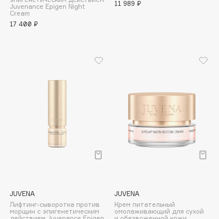
11 989 ₽
Juvenance Epigen Night
Deonica
Cream
Dessange
17 400 ₽
Dior
Divage
Dolce & Gabbana
Dolomit
Dorco
DP Daily Perfection
Dr. Vranjes Firenze
Dr.Althea
Dr.Ceuracle
Dr.Jart+
DSD de Luxe
Dyson
JUVENA
JUVENA
Лифтинг-сыворотка против
Крем питательный
морщин с эпигенетическим
омолаживающий для сухой
действием Juvenance Epigen
и обезвоженной кожи