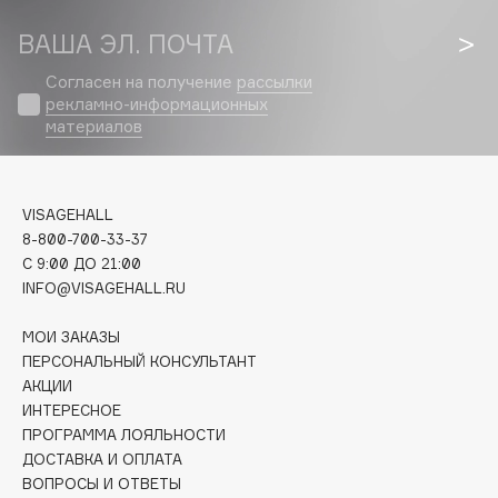
Fiona Franchimon
ВАША ЭЛ. ПОЧТА
Flipper
Согласен на получение
рассылки
FLOEMA
рекламно-информационных
Floraïku
материалов
Forlle'd
ЭКСКЛЮЗИВ
Fragrance Du Bois
VISAGEHALL
Frederic Malle
8-800-700-33-37
Frudia
C 9:00 ДО 21:00
Funny Organix
INFO@VISAGEHALL.RU
МОИ ЗАКАЗЫ
G
ПЕРСОНАЛЬНЫЙ КОНСУЛЬТАНТ
АКЦИИ
Garnier
ИНТЕРЕСНОЕ
ПРОГРАММА ЛОЯЛЬНОСТИ
Gecko
ДОСТАВКА И ОПЛАТА
Geltek
ВОПРОСЫ И ОТВЕТЫ