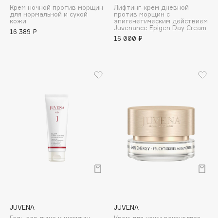
Крем ночной против морщин
Лифтинг-крем дневной
для нормальной и сухой
против морщин с
Cadence
кожи
эпигенетическим действием
Juvenance Epigen Day Cream
Capelli Dorati
16 389 ₽
16 000 ₽
Carbon Theory
Carmex
Carolina Herrera
Catrice
Celimax
Cettua
Chupa Chups
Clarette
Clarins
Clarins Precious
НОВИНКА
Clinique
Clive Christian
JUVENA
JUVENA
Club De Nuit