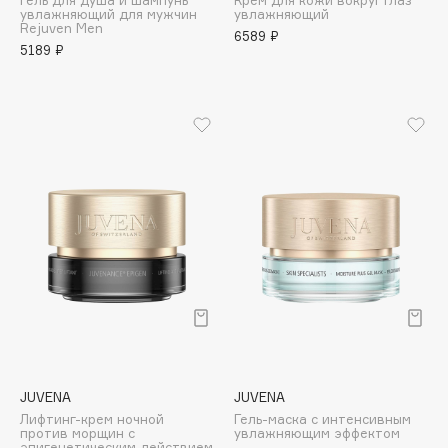
Гель для душа и шампунь
Крем для кожи вокруг глаз
Collagenina
увлажняющий для мужчин
увлажняющий
Rejuven Men
6589 ₽
Consly
5189 ₽
Corimo
CosRX
Cottolina
Crescina
Cunzite
Curaprox
D
d'Alba
DABO
DARLING*
JUVENA
JUVENA
Darphin
Лифтинг-крем ночной
Гель-маска с интенсивным
против морщин с
увлажняющим эффектом
Davines
эпигенетическим действием