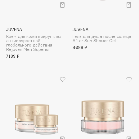
Adele for you
Финал лета
Advante
ЭКСКЛЮЗИВ
1 АВГ - 31 АВГ
Aesop
JUVENA
JUVENA
Age Stop
ЭКСКЛЮЗИВ
Крем для кожи вокруг глаз
Гель для душа после солнца
антивозрастной
After Sun Shower Gel
AHFA Cosmetics
глобального действия
4089 ₽
Rejuven Men Superior
Ajmal
7189 ₽
Alix Avien
Allies of Skin
AMAN
Amina Daudova Brushes
Amouage
Amuleto Di Casa
Angiopharm
ЭКСКЛЮЗИВ
Annbeauty
Anua
Apadent