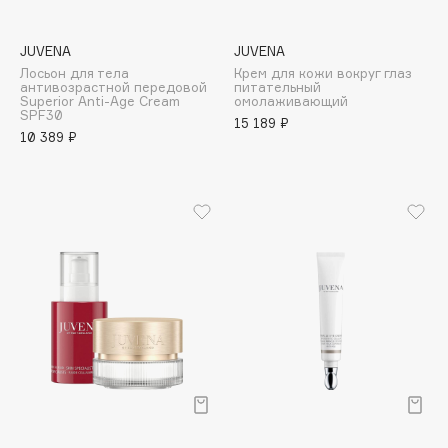
B
JUVENA
JUVENA
Babor
Лосьон для тела
Крем для кожи вокруг глаз
Baffy
антивозрастной передовой
питательный
Superior Anti-Age Сream
омолаживающий
Balmain Hair Couture
SPF30
ЭКСКЛЮЗИВ
15 189 ₽
10 389 ₽
Banderas
Basicare
Batiste
Beauty Bomb
Beauty Pati
Beautyblades
НОВИНКА
beautyblender
Bebble
Beverly Hills Polo Club
Biodance
Bioderma