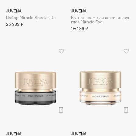
Biomed
Biorepair
JUVENA
JUVENA
Набор Miracle Specialists
Бьюти-крем для кожи вокруг
Blanx
глаз Miracle Eye
23 989 ₽
Blistex
10 189 ₽
BLOME
Boadicea The Victorious
Bobbi Brown
BOOMSHOP
BORK
Brunello Cucinelli
Bvlgari
by TERRY
BY WISHTREND
Byredo
C
JUVENA
JUVENA