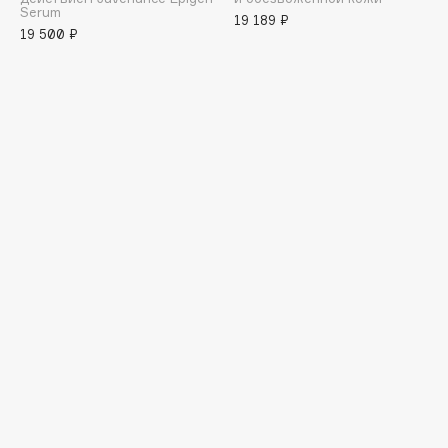
E
Serum
19 189 ₽
19 500 ₽
Eat My
Ecolatier
Ecotools
EGIA
Eigshow
Elemis
Elian Russia
Elie Saab
Ella Bartsueva Brushes
EMBRACE Haircare
Emmanuelle Jane
Enough
EpilProfi
Erborian
Essence