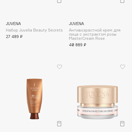
Apagard
Aravia Professional
Arcadia
JUVENA
JUVENA
Набор Juvelia Beauty Secrets
Антивозрастной крем для
Archetype
лица с экстрактом розы
27 489 ₽
MasterCream Rose
Architect Demidoff
40 889 ₽
ARIVE MAKEUP
Art&Fact
Art-Visage
Artdeco
Astra
Atelier Rebul
Augustinus Bader
Aveda
Avene