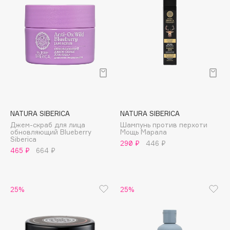
Collagenina
Consly
Corimo
CosRX
Cottolina
Crescina
Cunzite
Curaprox
NATURA SIBERICA
NATURA SIBERICA
Джем-скраб для лица
Шампунь против перхоти
обновляющий Blueberry
Мощь Марала
D
Siberica
290 ₽
446 ₽
465 ₽
664 ₽
d'Alba
DABO
25%
25%
DARLING*
Darphin
Davines