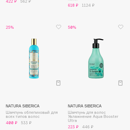
422 ₽
562 ₽
618 ₽
1124 ₽
Apagard
Aravia Professional
Arcadia
25%
50%
Archetype
Architect Demidoff
ARIVE MAKEUP
Art&Fact
Art-Visage
Artdeco
Astra
Atelier Rebul
Augustinus Bader
Aveda
NATURA SIBERICA
NATURA SIBERICA
Avene
Шампунь облепиховый для
Шампунь для волос
всех типов волос
Увлажнение Aqua Booster
Ultra
400 ₽
533 ₽
223 ₽
446 ₽