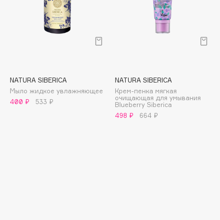
E
Eat My
Ecolatier
Ecotools
EGG
EGIA
NATURA SIBERICA
NATURA SIBERICA
Eigshow
Мыло жидкое увлажняющее
Крем-пенка мягкая
очищающая для умывания
400 ₽
533 ₽
Elemis
Blueberry Siberica
498 ₽
664 ₽
Elian Russia
Elie Saab
Ella Bartsueva Brushes
EMBRACE Haircare
Emmanuelle Jane
Enough
EpilProfi
Erborian