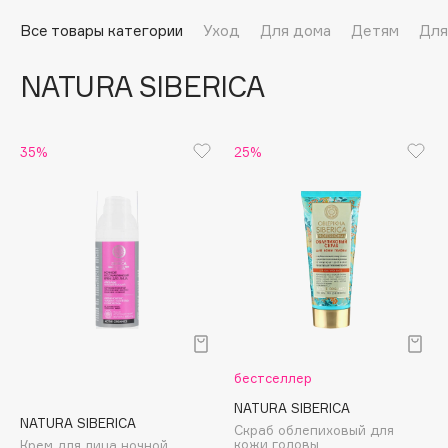
Подарки
Tom Ford
Все товары категории
Уход
Для дома
Детям
Для
HFC
Для дома
Angiopharm
NATURA SIBERICA
Техника
KIKO Milano
Estée Lauder
Clarins
35%
25%
0 - 9
100BON
22|11
A
бестселлер
Acqua di Parma
NATURA SIBERICA
NATURA SIBERICA
Скраб облепиховый для
Acque di Italia
кожи головы
Крем для лица ночной