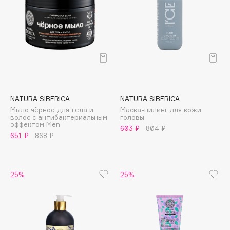
Deonica
Dessange
Dior
Divage
Dolce & Gabbana
Dolomit
Dorco
NATURA SIBERICA
NATURA SIBERICA
DP Daily Perfection
Мыло чёрное для тела и
Маска-пилинг для кожи
волос с антибактериальным
головы
Dr. Vranjes Firenze
эффектом Men
603 ₽
804 ₽
651 ₽
868 ₽
Dr.Althea
Dr.Ceuracle
Dr.Jart+
25%
25%
DSD de Luxe
Dyson