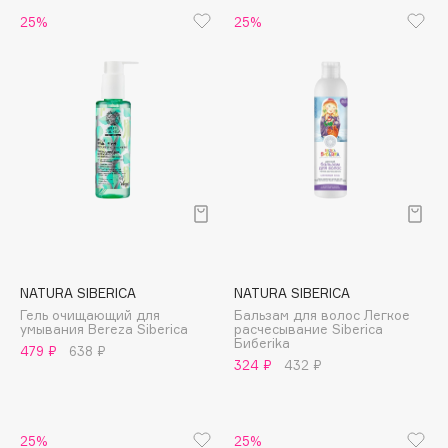
Biomed
25%
25%
Biorepair
Blanx
Blistex
BLOME
Boadicea The Victorious
Bobbi Brown
BOOMSHOP
BORK
Brunello Cucinelli
Bvlgari
NATURA SIBERICA
NATURA SIBERICA
by TERRY
Гель очищающий для
Бальзам для волос Легкое
умывания Bereza Siberica
расчесывание Siberica
BY WISHTREND
Бибеrika
479 ₽
638 ₽
324 ₽
432 ₽
Byredo
C
25%
25%