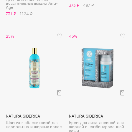
восстанавливающий Anti-
Adele for you
373 ₽
497 ₽
Age
Финал лета
Advante
731 ₽
1124 ₽
ЭКСКЛЮЗИВ
1 АВГ - 31 АВГ
Aesop
Age Stop
ЭКСКЛЮЗИВ
25%
45%
AHFA Cosmetics
Ajmal
Alix Avien
Allies of Skin
AMAN
Amina Daudova Brushes
Amouage
Amuleto Di Casa
Angiopharm
ЭКСКЛЮЗИВ
Annbeauty
NATURA SIBERICA
NATURA SIBERICA
Anua
Шампунь облепиховый для
Крем для лица дневной для
нормальных и жирных волос
жирной и комбинированной
Apadent
кожи