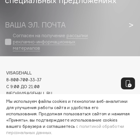
специальных предложениях
Geltek
Genosys
ЭКСКЛЮЗИВ
Geomar
ВАША ЭЛ. ПОЧТА
Giardino Magico
Согласен на получение
рассылки
Gillette
рекламно-информационных
Givenchy
материалов
Global Keratin
Global White
Gourmandise
VISAGEHALL
Grace Day
8-800-700-33-37
C 9:00 ДО 21:00
Guerlain
INFO@VISAGEHALL.RU
Guess
Мы используем файлы cookies и технологии веб-аналитики
МОИ ЗАКАЗЫ
для улучшения работы сайта и удобства его
использования. Продолжая пользоваться сайтом и нажимая
ПЕРСОНАЛЬНЫЙ КОНСУЛЬТАНТ
H
«Принять», вы подтверждаете использование cookies
АКЦИИ
вашего браузера и соглашаетесь
с политикой обработки
ИНТЕРЕСНОЕ
персональных данных.
Hadat Cosmetics
ПРОГРАММА ЛОЯЛЬНОСТИ