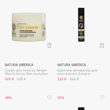
Cadence
Capelli Dorati
Carbon Theory
Carmex
Carolina Herrera
Catrice
Celimax
Cettua
Chupa Chups
NATURA SIBERICA
NATURA SIBERICA
Скраб для тела Icy Ginger
Шампунь активатор для
Clarette
Slim & Detox Skin evolution
роста волос Белуга
Clarins
479 ₽
638 ₽
335 ₽
446 ₽
Clarins Precious
Clinique
30%
35%
Clive Christian
Club De Nuit