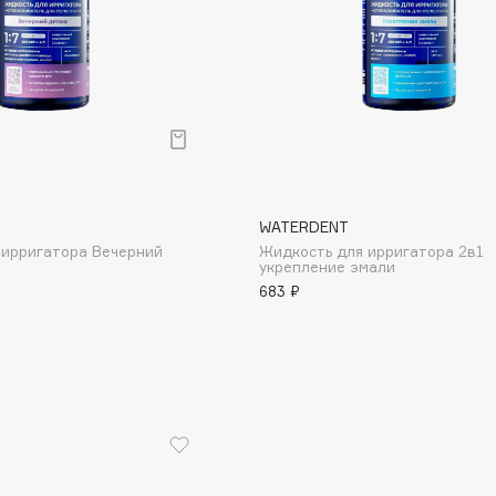
Consly
Corimo
WATERDENT
CosRX
 ирригатора Вечерний
Жидкость для ирригатора 2в1
Cottolina
укрепление эмали
683 ₽
Crescina
Cunzite
Curaprox