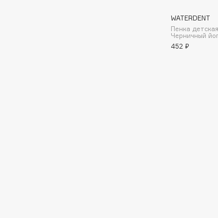
WATERDENT
I
Пенка детская
Черничный йог
452 ₽
I Love My Hair
INGLOT
Iceberg
Initio
Icon Skin
Insight Professional
Influence Beauty
Institut Esthederm
J
James Read
Janeke
Jan Marini
Jimmy Choo
ЭКСКЛЮЗИВ
JMsolution
Jane Iredale