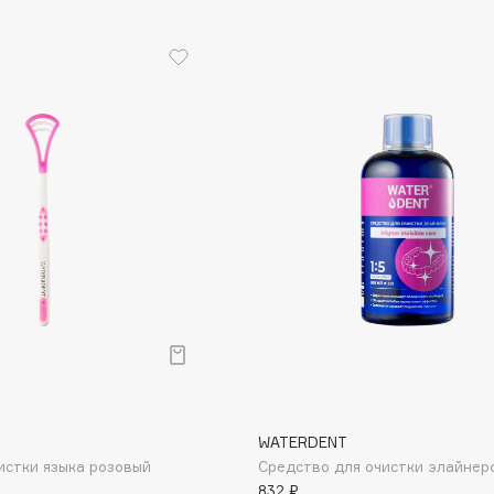
Etude organix
Eva Mosaic
Ex Nihilo
EXOARI L
Fragrance Du Bois
Frederic Malle
Frudia
Funny Organix
WATERDENT
истки языка розовый
Средство для очистки элайнер
832 ₽