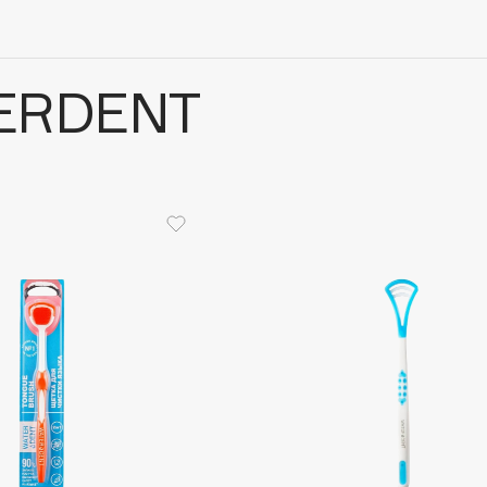
ERDENT
Architect Demidoff
ARIVE MAKEUP
Art&Fact
Art-Visage
Artdeco
Astra
Atelier Rebul
Augustinus Bader