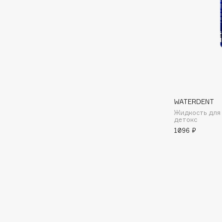
BLOME
C
Cadence
Chupa Chups
Capelli Dorati
Clarette
WATERDENT
Carbon Theory
Clarins
Жидкость для
Carmex
Clarins Precious
детокс
НОВИНКА
1096 ₽
Carolina Herrera
Clinique
Catrice
Clive Christian
Celimax
Club De Nuit
Cettua
Collagenina