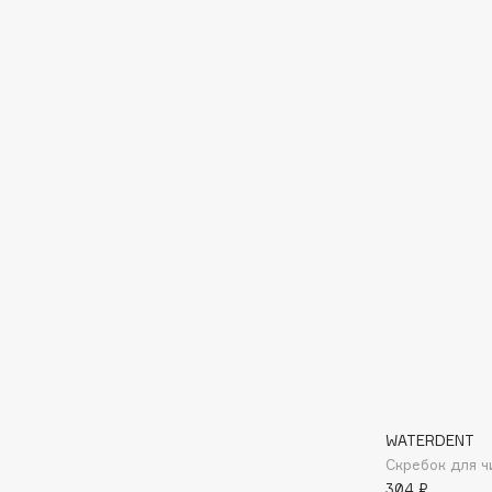
Eigshow
EpilProfi
Elemis
Erborian
Elian Russia
Essence
Elie Saab
Essential Parfums Paris
F
FANE
Flipper
Farmstay
FLOEMA
Felce Azzurra
Floraïku
Fillerina
Forlle'd
ЭКСКЛЮЗИВ
Fiona Franchimon
WATERDENT
Скребок для ч
304 ₽