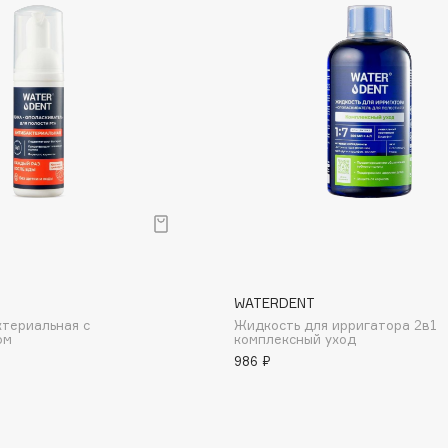
Dr.Althea
Dr.Ceuracle
Dr.Jart+
DSD de Luxe
Dyson
WATERDENT
ктериальная с
Жидкость для ирригатора 2в1
ом
комплексный уход
986 ₽
Estrâde
Estée Lauder
Etat Pur
Etude House