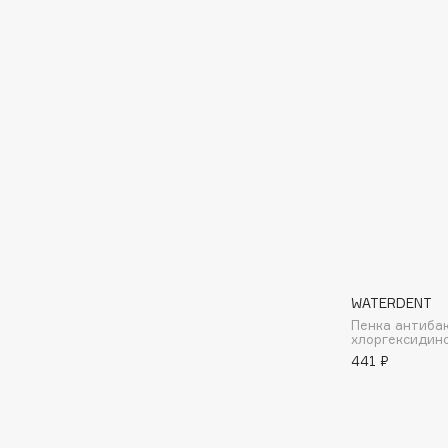
D
d'Alba
Dior
DABO
Divage
DARLING*
Dolce & Gabbana
Darphin
Dolomit
Davines
Dorco
Deonica
DP Daily Perfection
Dessange
Dr. Vranjes Firenze
WATERDENT
E
Пенка антиба
хлоргексидин
441 ₽
Eat My
Ella Bartsueva Brushes
Ecolatier
EMBRACE Haircare
Ecotools
Emmanuelle Jane
EGIA
Enough