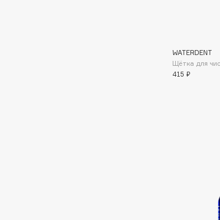
Aravia Professional
Alix Avien
Arcadia
Allies of Skin
Archetype
AMAN
WATERDENT
Щётка для чи
415 ₽
B
Babor
beautyblender
Baffy
Bebble
Balmain Hair Couture
Beverly Hills Polo Club
ЭКСКЛЮЗИВ
Biodance
Banderas
Bioderma
Basicare
Biomed
Batiste
Biorepair
Beauty Bomb
Blanx
Beauty Pati
Blistex
Beautyblades
НОВИНКА