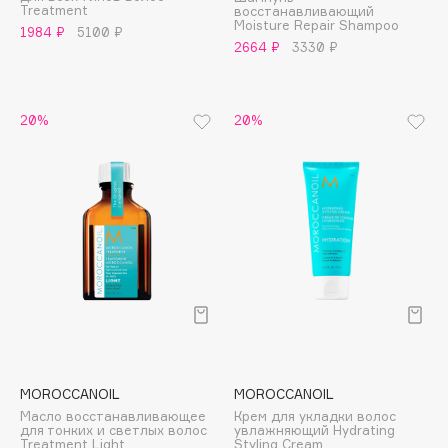
Treatment
восстанавливающий
Adele for you
Moisture Repair Shampoo
Финал лета
1984 ₽
5100 ₽
Advante
2664 ₽
3330 ₽
ЭКСКЛЮЗИВ
1 АВГ - 31 АВГ
Aesop
Age Stop
ЭКСКЛЮЗИВ
20%
20%
AHFA Cosmetics
Ajmal
Alix Avien
Allies of Skin
AMAN
Amina Daudova Brushes
Amouage
Amuleto Di Casa
Angiopharm
ЭКСКЛЮЗИВ
Annbeauty
MOROCCANOIL
MOROCCANOIL
Anua
Масло восстанавливающее
Крем для укладки волос
для тонких и светлых волос
увлажняющий Hydrating
Apadent
Treatment Light
Styling Cream