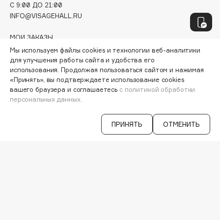
C 9:00 ДО 21:00
Hapica
INFO@VISAGEHALL.RU
HELIBEAUTY
Hempz
МОИ ЗАКАЗЫ
HFC
ПЕРСОНАЛЬНЫЙ КОНСУЛЬТАНТ
Мы используем файлы cookies и технологии веб-аналитики
АКЦИИ
Holika Holika
для улучшения работы сайта и удобства его
ИНТЕРЕСНОЕ
использования. Продолжая пользоваться сайтом и нажимая
Holly Polly
«Принять», вы подтверждаете использование cookies
ПРОГРАММА ЛОЯЛЬНОСТИ
Holy Land
вашего браузера и соглашаетесь
с политикой обработки
ДОСТАВКА И ОПЛАТА
персональных данных.
ВОПРОСЫ И ОТВЕТЫ
БРЕНДЫ
I
КАТАЛОГ
ПРИНЯТЬ
ОТМЕНИТЬ
I Love My Hair
РАБОТА У НАС
МАГАЗИНЫ
Iceberg
КОНТАКТЫ
Icon Skin
ПОСТАВЩИКАМ
Influence Beauty
АРЕНДА
INGLOT
VISAGE PRO
Initio
СЕРВИСЫ