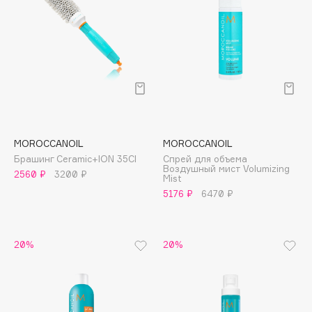
Deonica
Dessange
Dior
Divage
Dolce & Gabbana
Dolomit
Dorco
MOROCCANOIL
MOROCCANOIL
DP Daily Perfection
Брашинг Ceramic+ION 35CI
Спрей для объема
Dr. Vranjes Firenze
Воздушный мист Volumizing
2560 ₽
3200 ₽
Mist
Dr.Althea
5176 ₽
6470 ₽
Dr.Ceuracle
Dr.Jart+
20%
20%
DSD de Luxe
Dyson