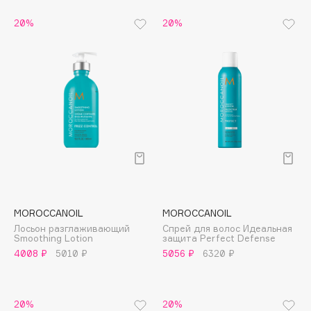
Biomed
Biorepair
20%
20%
Blanx
Blistex
BLOME
Boadicea The Victorious
Bobbi Brown
BOOMSHOP
BORK
Brunello Cucinelli
Bvlgari
MOROCCANOIL
MOROCCANOIL
by TERRY
Лосьон разглаживающий
Спрей для волос Идеальная
BY WISHTREND
Smoothing Lotion
защита Perfect Defense
4008 ₽
5010 ₽
5056 ₽
6320 ₽
Byredo
C
20%
20%