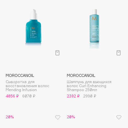
Cadence
Capelli Dorati
Carbon Theory
Carmex
Carolina Herrera
Catrice
Celimax
Cettua
Chupa Chups
MOROCCANOIL
MOROCCANOIL
Сыворотка для
Шампунь для вьющихся
Clarette
восстановления волос
волос Curl Enhancing
Mending Infusion
Shampoo 250мл
Clarins
4856 ₽
6070 ₽
2392 ₽
2990 ₽
Clarins Precious
НОВИНКА
Clinique
Clive Christian
20%
20%
Club De Nuit