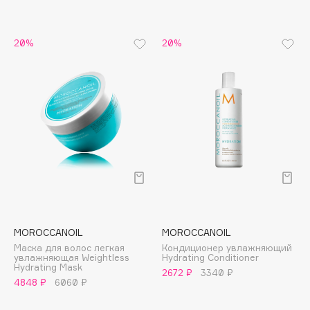
B
Babor
20%
20%
Baffy
Balmain Hair Couture
ЭКСКЛЮЗИВ
Banderas
Basicare
Batiste
Beauty Bomb
Beauty Pati
Beautyblades
НОВИНКА
beautyblender
MOROCCANOIL
MOROCCANOIL
Bebble
Маска для волос легкая
Кондиционер увлажняющий
Beverly Hills Polo Club
увлажняющая Weightless
Hydrating Conditioner
Hydrating Mask
2672 ₽
3340 ₽
Biodance
4848 ₽
6060 ₽
Bioderma