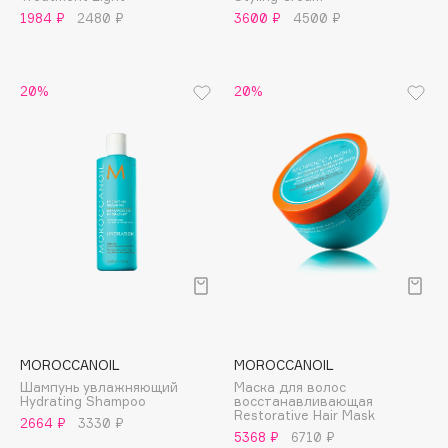
1984 ₽
2480 ₽
3600 ₽
4500 ₽
Apagard
Aravia Professional
Arcadia
20%
20%
Archetype
Architect Demidoff
ARIVE MAKEUP
Art&Fact
Art-Visage
Artdeco
Astra
Atelier Rebul
Augustinus Bader
Aveda
MOROCCANOIL
MOROCCANOIL
Avene
Шампунь увлажняющий
Маска для волос
Hydrating Shampoo
восстанавливающая
Restorative Hair Mask
2664 ₽
3330 ₽
5368 ₽
6710 ₽