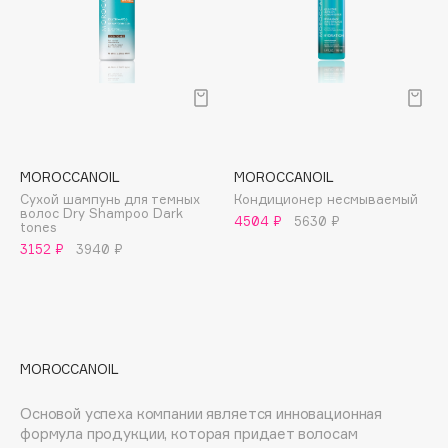
E
Eat My
Ecolatier
Ecotools
EGIA
Eigshow
MOROCCANOIL
MOROCCANOIL
Elemis
Сухой шампунь для темных
Кондиционер несмываемый
волос Dry Shampoo Dark
Elian Russia
4504 ₽
5630 ₽
tones
Elie Saab
3152 ₽
3940 ₽
Ella Bartsueva Brushes
EMBRACE Haircare
Emmanuelle Jane
Enough
MOROCCANOIL
EpilProfi
Erborian
Основой успеха компании является инновационная
формула продукции, которая придает волосам
Essence