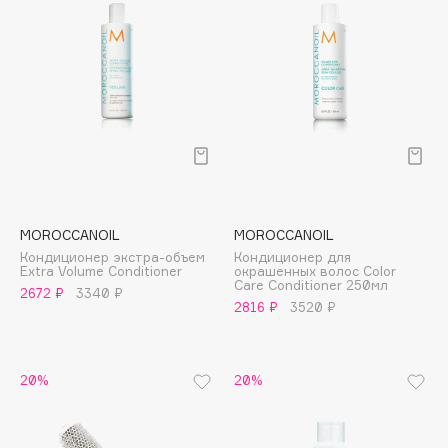
Collagenina
Consly
Corimo
CosRX
Cottolina
Crescina
Cunzite
Curaprox
MOROCCANOIL
MOROCCANOIL
Кондиционер экстра-объем
Кондиционер для
Extra Volume Conditioner
окрашенных волос Color
D
Care Conditioner 250мл
2672 ₽
3340 ₽
2816 ₽
3520 ₽
d'Alba
DABO
DARLING*
20%
20%
Darphin
Davines