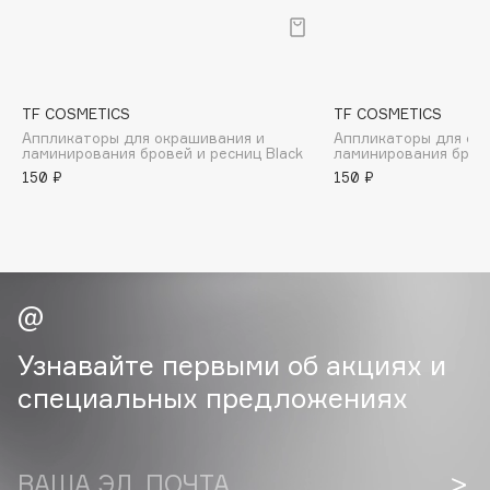
B
Babor
Baffy
TF COSMETICS
TF COSMETICS
Balmain Hair Couture
ЭКСКЛЮЗИВ
Аппликаторы для окрашивания и
Аппликаторы для ок
ламинирования бровей и ресниц Black
ламинирования брове
Banderas
150 ₽
150 ₽
Basicare
Batiste
Beauty Bomb
Beauty Pati
Beautyblades
НОВИНКА
beautyblender
Узнавайте первыми об акциях и
Bebble
специальных предложениях
Beverly Hills Polo Club
Biodance
Bioderma
ВАША ЭЛ. ПОЧТА