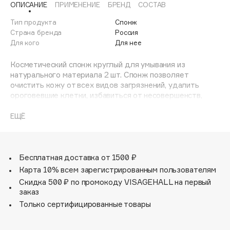
ОПИСАНИЕ
ПРИМЕНЕНИЕ
БРЕНД
СОСТАВ
Adele for you
Финал лета
Advante
Тип продукта
Спонж
ЭКСКЛЮЗИВ
Страна бренда
Россия
1 АВГ - 31 АВГ
Aesop
Для кого
Для нее
Age Stop
ЭКСКЛЮЗИВ
Косметический спонж круглый для умывания из
AHFA Cosmetics
натурального материала 2 шт. Спонж позволяет
Ajmal
очистить кожу от всех видов загрязнений, удалить
ороговевшие клетки, избавиться от несовершенств,
Alix Avien
спонж на 100% состоит из натуральной целлюлозы, что
Allies of Skin
делает его экологичным. Спонж можно использовать
ЕЩЁ
AMAN
для снятия косметических масок - достаточно
увлажнить его водой и удалить маску по массажным
Amina Daudova Brushes
линиям. Для более глубокого очищения используйте
Amouage
спонж совместно с любым средством для умывания
Бесплатная доставка от 1500 ₽
Amuleto Di Casa
Карта 10% всем зарегистрированным пользователям
Скидка 500 ₽ по промокоду VISAGEHALL на первый
Angiopharm
ЭКСКЛЮЗИВ
заказ
Annbeauty
Только сертифицированные товары
Anua
Apadent