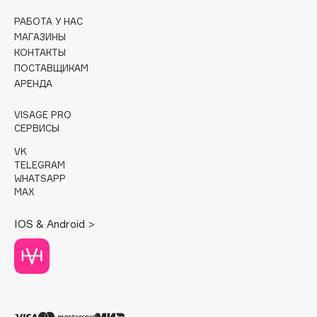
РАБОТА У НАС
Cadence
МАГАЗИНЫ
Capelli Dorati
КОНТАКТЫ
Carbon Theory
ПОСТАВЩИКАМ
АРЕНДА
Carmex
Carolina Herrera
VISAGE PRO
Catrice
СЕРВИСЫ
Celimax
VK
Cettua
TELEGRAM
WHATSAPP
Chupa Chups
MAX
Clarette
IOS & Android >
Clarins
Clarins Precious
Clinique
Clive Christian
Club De Nuit