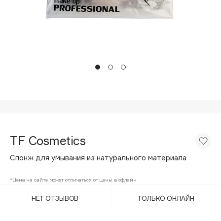
Подарки
Tom Ford
HFC
Для дома
Angiopharm
Техника
KIKO Milano
Estée Lauder
Clarins
0 - 9
100BON
TF Cosmetics
22|11
Спонж для умывания из натурального материала
A
*Цена на сайте может отличаться от цены в офлайн
НЕТ ОТЗЫВОВ
ТОЛЬКО ОНЛАЙН
Acqua di Parma
Acque di Italia