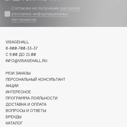
Biomed
Согласен на получение
рассылки
Biorepair
рекламно-информационных
Blanx
материалов
Blistex
BLOME
Boadicea The Victorious
VISAGEHALL
8-800-700-33-37
Bobbi Brown
C 9:00 ДО 21:00
BOOMSHOP
INFO@VISAGEHALL.RU
BORK
Brunello Cucinelli
МОИ ЗАКАЗЫ
ПЕРСОНАЛЬНЫЙ КОНСУЛЬТАНТ
Bvlgari
АКЦИИ
by TERRY
ИНТЕРЕСНОЕ
BY WISHTREND
ПРОГРАММА ЛОЯЛЬНОСТИ
ДОСТАВКА И ОПЛАТА
Byredo
ВОПРОСЫ И ОТВЕТЫ
БРЕНДЫ
КАТАЛОГ
C