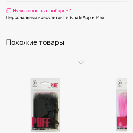
Apagard
Нужна помощь с выбором?
Aravia Professional
Персональный консультант в WhatsApp и Max
Arcadia
Archetype
Похожие товары
Architect Demidoff
ARIVE MAKEUP
Art&Fact
Art-Visage
Artdeco
Astra
Atelier Rebul
Augustinus Bader
Aveda
Avene