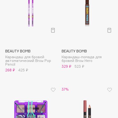
Cadence
Capelli Dorati
Carbon Theory
Carmex
Carolina Herrera
Catrice
BEAUTY BOMB
BEAUTY BOMB
Celimax
Карандаш для бровей
Карандаш-помада для
автоматический Brow Pop
бровей Brow Hero
Cettua
Pencil
329 ₽
523 ₽
Chupa Chups
268 ₽
425 ₽
Clarette
Clarins
37%
Clarins Precious
НОВИНКА
Clinique
Clive Christian
Club De Nuit