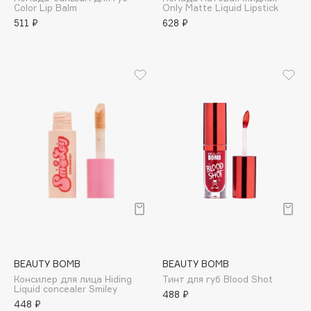
Color Lip Balm
Only Matte Liquid Lipstick
Adele for you
Финал лета
511 ₽
628 ₽
Advante
ЭКСКЛЮЗИВ
1 АВГ - 31 АВГ
Aesop
Age Stop
ЭКСКЛЮЗИВ
AHFA Cosmetics
Ajmal
Alix Avien
Allies of Skin
AMAN
Amina Daudova Brushes
Amouage
Amuleto Di Casa
Angiopharm
ЭКСКЛЮЗИВ
BEAUTY BOMB
BEAUTY BOMB
Annbeauty
Консилер для лица Hiding
Тинт для губ Blood Shot
Anua
Liquid concealer Smiley
488 ₽
448 ₽
Apadent