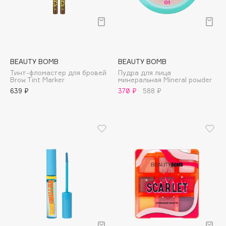
Deonica
Dessange
Dior
Divage
BEAUTY BOMB
BEAUTY BOMB
Dolce & Gabbana
Тинт-фломастер для бровей
Пудра для лица
Dolomit
Brow Tint Marker
минеральная Mineral powder
639 ₽
370 ₽
588 ₽
Dorco
DP Daily Perfection
Dr. Vranjes Firenze
Dr.Althea
Dr.Ceuracle
Dr.Jart+
DSD de Luxe
Dyson