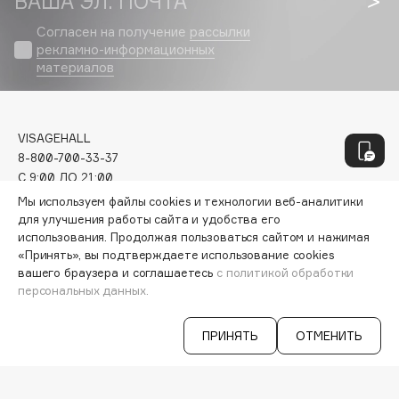
ВАША ЭЛ. ПОЧТА
Genosys
ЭКСКЛЮЗИВ
Согласен на получение
рассылки
Geomar
рекламно-информационных
Giardino Magico
материалов
Gillette
Givenchy
Global Keratin
VISAGEHALL
Global White
8-800-700-33-37
C 9:00 ДО 21:00
Gourmandise
INFO@VISAGEHALL.RU
Мы используем файлы cookies и технологии веб-аналитики
Grace Day
для улучшения работы сайта и удобства его
Guerlain
МОИ ЗАКАЗЫ
использования. Продолжая пользоваться сайтом и нажимая
Guess
«Принять», вы подтверждаете использование cookies
ПЕРСОНАЛЬНЫЙ КОНСУЛЬТАНТ
вашего браузера и соглашаетесь
с политикой обработки
АКЦИИ
персональных данных.
ИНТЕРЕСНОЕ
H
ПРОГРАММА ЛОЯЛЬНОСТИ
ДОСТАВКА И ОПЛАТА
ПРИНЯТЬ
ОТМЕНИТЬ
ВОПРОСЫ И ОТВЕТЫ
Hadat Cosmetics
БРЕНДЫ
Hamis
КАТАЛОГ