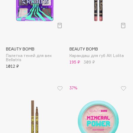
Collagenina
Consly
Corimo
CosRX
Cottolina
Crescina
BEAUTY BOMB
BEAUTY BOMB
Cunzite
Палетка теней для век
Карандаш для губ Alt Lolita
Bellatris
Curaprox
195 ₽
309 ₽
1012 ₽
D
37%
d'Alba
DABO
DARLING*
Darphin
Davines