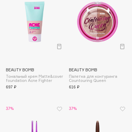
Biomed
Biorepair
Blanx
Blistex
BLOME
Boadicea The Victorious
Bobbi Brown
BOOMSHOP
BORK
BEAUTY BOMB
BEAUTY BOMB
Brunello Cucinelli
Тональный крем Matte&cover
Палетка для контуринга
foundation Acne Fighter
Countouring Queen
Bvlgari
697 ₽
616 ₽
by TERRY
BY WISHTREND
37%
37%
Byredo
C