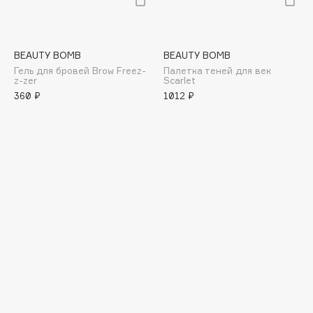
E
Eat My
Ecolatier
BEAUTY BOMB
BEAUTY BOMB
Гель для бровей Brow Freez-
Палетка теней для век
Ecotools
z-zer
Scarlet
EGIA
360 ₽
1012 ₽
Eigshow
Elemis
Elian Russia
Elie Saab
Ella Bartsueva Brushes
EMBRACE Haircare
Emmanuelle Jane
Enough
EpilProfi
Erborian
Essence