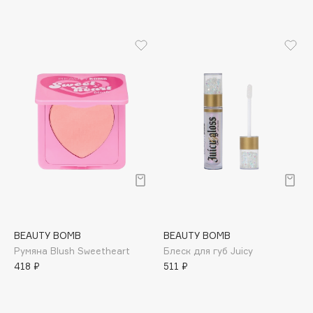
Apagard
Aravia Professional
Arcadia
Archetype
Architect Demidoff
ARIVE MAKEUP
Art&Fact
Art-Visage
Artdeco
Astra
Atelier Rebul
Augustinus Bader
BEAUTY BOMB
BEAUTY BOMB
Aveda
Румяна Blush Sweetheart
Блеск для губ Juicy
418 ₽
511 ₽
Avene