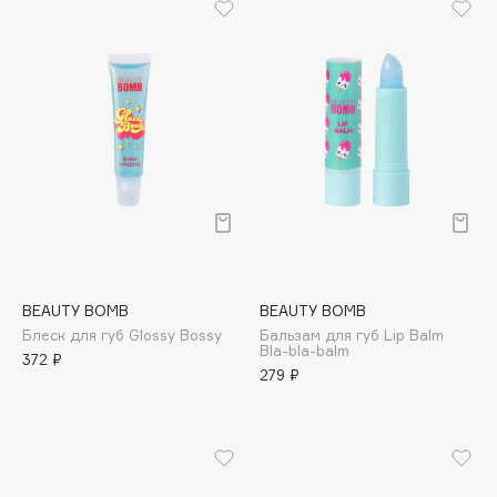
B
Babor
Baffy
Balmain Hair Couture
ЭКСКЛЮЗИВ
Banderas
Basicare
Batiste
Beauty Bomb
Beauty Pati
BEAUTY BOMB
BEAUTY BOMB
Beautyblades
НОВИНКА
Блеск для губ Glossy Bossy
Бальзам для губ Lip Balm
beautyblender
Bla-bla-balm
372 ₽
279 ₽
Bebble
Beverly Hills Polo Club
Biodance
Bioderma