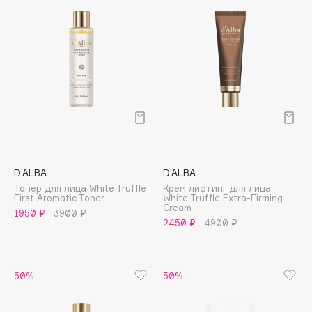
Collagenina
Consly
Corimo
CosRX
Cottolina
Crescina
Cunzite
Curaprox
D'ALBA
D'ALBA
Тонер для лица White Truffle
Крем лифтинг для лица
D
First Aromatic Toner
White Truffle Extra-Firming
Cream
1950 ₽
3900 ₽
2450 ₽
4900 ₽
d'Alba
DABO
DARLING*
50%
50%
Darphin
Davines