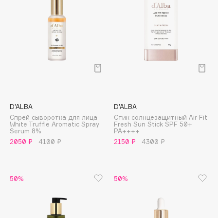
Deonica
Dessange
Dior
Divage
Dolce & Gabbana
Dolomit
Dorco
DP Daily Perfection
D'ALBA
D'ALBA
Dr. Vranjes Firenze
Спрей сыворотка для лица
Стик солнцезащитный Air Fit
White Truffle Aromatic Spray
Fresh Sun Stick SPF 50+
Dr.Althea
Serum 8%
PA++++
2050 ₽
4100 ₽
2150 ₽
4300 ₽
Dr.Ceuracle
Dr.Jart+
DSD de Luxe
50%
50%
Dyson