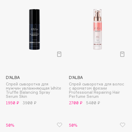
Cadence
Capelli Dorati
Carbon Theory
Carmex
Carolina Herrera
Catrice
Celimax
Cettua
Chupa Chups
D'ALBA
D'ALBA
Спрей сыворотка для
Спрей сыворотка для волос
Clarette
мужчин увлажняющая White
с ароматом фрезии
Truffle Balancing Spray
Professional Repairing Hair
Clarins
Serum Skin
Perfume Serum
Clarins Precious
1950 ₽
3900 ₽
2700 ₽
5400 ₽
НОВИНКА
Clinique
Clive Christian
50%
50%
Club De Nuit