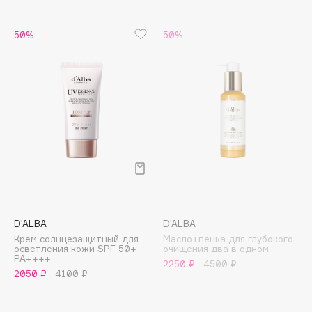
B
50%
50%
Babor
Baffy
Balmain Hair Couture
ЭКСКЛЮЗИВ
Banderas
Basicare
Batiste
Beauty Bomb
Beauty Pati
Beautyblades
НОВИНКА
beautyblender
D'ALBA
D'ALBA
Bebble
Крем солнцезащитный для
Масло+пенка для глубокого
осветления кожи SPF 50+
очищения два в одном
Beverly Hills Polo Club
PA++++
2250 ₽
4500 ₽
2050 ₽
4100 ₽
Biodance
Bioderma