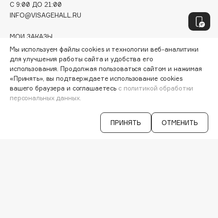
C 9:00 ДО 21:00
Hapica
INFO@VISAGEHALL.RU
HELIBEAUTY
Hempz
МОИ ЗАКАЗЫ
HFC
ПЕРСОНАЛЬНЫЙ КОНСУЛЬТАНТ
Мы используем файлы cookies и технологии веб-аналитики
АКЦИИ
для улучшения работы сайта и удобства его
Holika Holika
использования. Продолжая пользоваться сайтом и нажимая
ИНТЕРЕСНОЕ
Holly Polly
«Принять», вы подтверждаете использование cookies
ПРОГРАММА ЛОЯЛЬНОСТИ
Holy Land
вашего браузера и соглашаетесь
с политикой обработки
ДОСТАВКА И ОПЛАТА
персональных данных.
ВОПРОСЫ И ОТВЕТЫ
БРЕНДЫ
I
КАТАЛОГ
ПРИНЯТЬ
ОТМЕНИТЬ
I Love My Hair
РАБОТА У НАС
МАГАЗИНЫ
Iceberg
КОНТАКТЫ
Icon Skin
ПОСТАВЩИКАМ
Influence Beauty
АРЕНДА
INGLOT
VISAGE PRO
Initio
СЕРВИСЫ