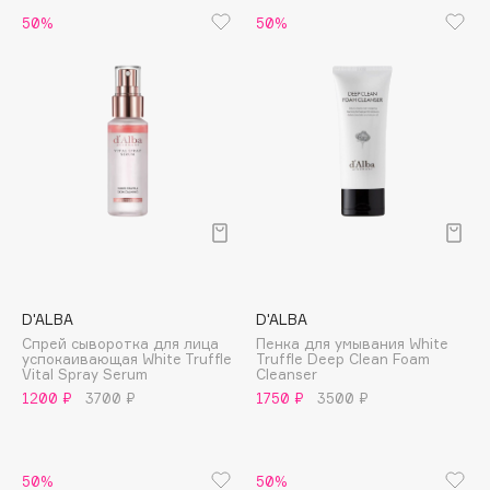
Biomed
50%
50%
Biorepair
Blanx
Blistex
BLOME
Boadicea The Victorious
Bobbi Brown
BOOMSHOP
BORK
Brunello Cucinelli
Bvlgari
D'ALBA
D'ALBA
by TERRY
Спрей сыворотка для лица
Пенка для умывания White
успокаивающая White Truffle
Truffle Deep Clean Foam
BY WISHTREND
Vital Spray Serum
Cleanser
1200 ₽
3700 ₽
1750 ₽
3500 ₽
Byredo
C
50%
50%