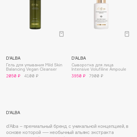
E
Eat My
Ecolatier
Ecotools
EGIA
Eigshow
Elemis
D'ALBA
D'ALBA
Гель для умывания Mild Skin
Сыворотка для лица
Elian Russia
Balancing Vegan Cleanser
Intensive Volufiline Ampoule
Elie Saab
2050 ₽
4100 ₽
3950 ₽
7900 ₽
Ella Bartsueva Brushes
EMBRACE Haircare
Emmanuelle Jane
Enough
D'ALBA
EpilProfi
d’Alba – премиальный бренд с уникальной концепцией, в
Erborian
основе которой — необычный альянс экстракта
Essence