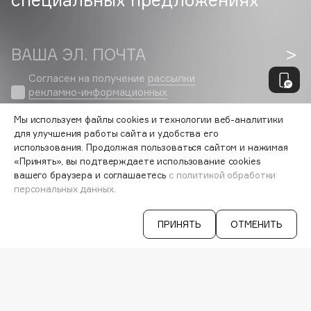
Collagenina
Consly
Corimo
ВАША ЭЛ. ПОЧТА
CosRX
Согласен на получение
рассылки
Cottolina
рекламно-информационных
материалов
Crescina
Мы используем файлы cookies и технологии веб-аналитики
Cunzite
для улучшения работы сайта и удобства его
Curaprox
использования. Продолжая пользоваться сайтом и нажимая
«Принять», вы подтверждаете использование cookies
VISAGEHALL
вашего браузера и соглашаетесь
с политикой обработки
8-800-700-33-37
персональных данных.
D
C 9:00 ДО 21:00
INFO@VISAGEHALL.RU
ПРИНЯТЬ
ОТМЕНИТЬ
d'Alba
МОИ ЗАКАЗЫ
DABO
ПЕРСОНАЛЬНЫЙ КОНСУЛЬТАНТ
DARLING*
АКЦИИ
Darphin
ИНТЕРЕСНОЕ
ПРОГРАММА ЛОЯЛЬНОСТИ
Davines