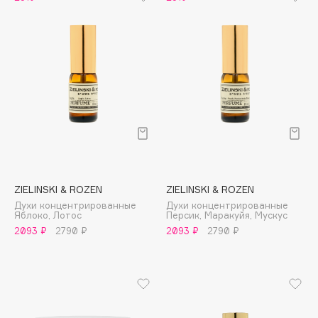
Deonica
Dessange
Dior
Divage
Dolce & Gabbana
ZIELINSKI & ROZEN
ZIELINSKI & ROZEN
Dolomit
Духи концентрированные
Духи концентрированные
Dorco
Яблоко, Лотос
Персик, Маракуйя, Мускус
2093 ₽
2790 ₽
2093 ₽
2790 ₽
DP Daily Perfection
Dr. Vranjes Firenze
Dr.Althea
Dr.Ceuracle
Dr.Jart+
DSD de Luxe
Dyson