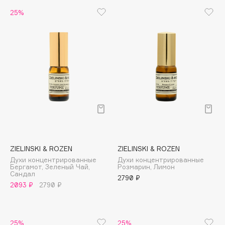
Collagenina
Consly
Corimo
CosRX
Cottolina
Crescina
Cunzite
ZIELINSKI & ROZEN
ZIELINSKI & ROZEN
Духи концентрированные
Духи концентрированные
Curaprox
Бергамот, Зеленый Чай,
Розмарин, Лимон
Сандал
2790 ₽
2093 ₽
2790 ₽
D
d'Alba
25%
25%
DABO
DARLING*
Darphin
Davines