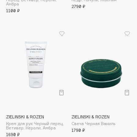
Biomed
Biorepair
Blanx
Blistex
BLOME
Boadicea The Victorious
Bobbi Brown
BOOMSHOP
BORK
Brunello Cucinelli
ZIELINSKI & ROZEN
ZIELINSKI & ROZEN
Bvlgari
Крем для рук Черный перец,
Свеча Черная Ваниль
Ветивер, Нероли, Амбра
1790 ₽
by TERRY
1690 ₽
BY WISHTREND
Byredo
C