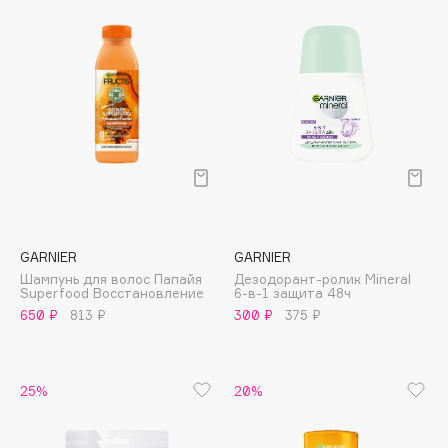
Collagenina
Consly
Corimo
CosRX
Cottolina
Crescina
Cunzite
Curaprox
GARNIER
GARNIER
D
Шампунь для волос Папайя
Дезодорант-ролик Mineral
Superfood Восстановление
6-в-1 защита 48ч
650 ₽
813 ₽
300 ₽
375 ₽
d'Alba
DABO
DARLING*
25%
20%
Darphin
Davines