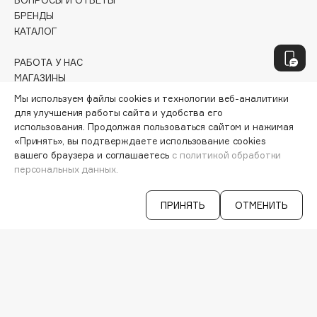
Geltek
ВОПРОСЫ И ОТВЕТЫ
БРЕНДЫ
Genosys
ЭКСКЛЮЗИВ
КАТАЛОГ
Geomar
Giardino Magico
РАБОТА У НАС
МАГАЗИНЫ
Gillette
КОНТАКТЫ
Мы используем файлы cookies и технологии веб-аналитики
Givenchy
ПОСТАВЩИКАМ
для улучшения работы сайта и удобства его
Global Keratin
АРЕНДА
использования. Продолжая пользоваться сайтом и нажимая
Global White
«Принять», вы подтверждаете использование cookies
вашего браузера и соглашаетесь
с политикой обработки
VISAGE PRO
Gourmandise
СЕРВИСЫ
персональных данных.
Grace Day
VK
Guerlain
ПРИНЯТЬ
ОТМЕНИТЬ
TELEGRAM
WHATSAPP
Guess
MAX
IOS & Android >
H
Hadat Cosmetics