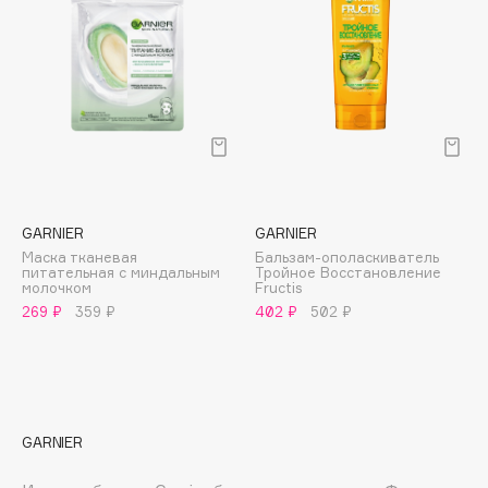
Deonica
Dessange
Dior
Divage
Dolce & Gabbana
Dolomit
Dorco
DP Daily Perfection
GARNIER
GARNIER
Маска тканевая
Бальзам-ополаскиватель
Dr. Vranjes Firenze
питательная с миндальным
Тройное Восстановление
молочком
Fructis
Dr.Althea
269 ₽
359 ₽
402 ₽
502 ₽
Dr.Ceuracle
Dr.Jart+
DSD de Luxe
Dyson
GARNIER