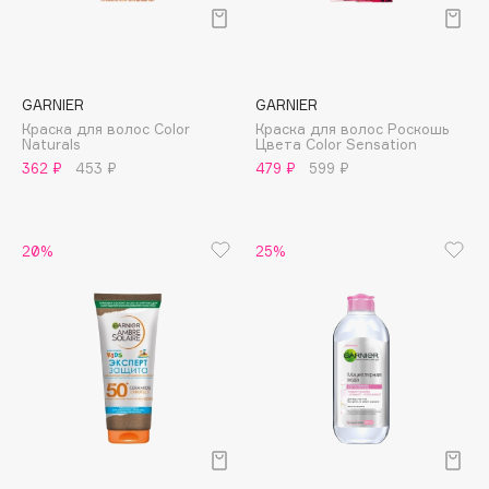
Подарки
Tom Ford
HFC
Для дома
Angiopharm
Техника
KIKO Milano
GARNIER
GARNIER
Estée Lauder
Краска для волос Color
Краска для волос Роскошь
Naturals
Цвета Color Sensation
Clarins
362 ₽
453 ₽
479 ₽
599 ₽
0 - 9
20%
25%
100BON
22|11
A
Acqua di Parma
Acque di Italia