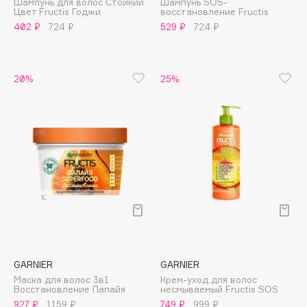
Шампунь для волос Стойкий
Шампунь SOS-
B
Цвет Fructis Годжи
восстановление Fructis
402 ₽
724 ₽
529 ₽
724 ₽
Babor
Baffy
Balmain Hair Couture
20%
25%
ЭКСКЛЮЗИВ
Banderas
Basicare
Batiste
Beauty Bomb
Beauty Pati
Beautyblades
НОВИНКА
beautyblender
Bebble
Beverly Hills Polo Club
GARNIER
GARNIER
Biodance
Маска для волос 3в1
Крем-уход для волос
Восстановление Папайя
несмываемый Fructis SOS
Bioderma
927 ₽
1159 ₽
749 ₽
999 ₽