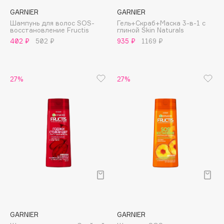
Apagard
GARNIER
GARNIER
Шампунь для волос SOS-
Гель+Скраб+Маска 3-в-1 с
Aravia Professional
восстановление Fructis
глиной Skin Naturals
Arcadia
402 ₽
502 ₽
935 ₽
1169 ₽
Archetype
Architect Demidoff
27%
27%
ARIVE MAKEUP
Art&Fact
Art-Visage
Artdeco
Astra
Atelier Rebul
Augustinus Bader
Aveda
Avene
GARNIER
GARNIER