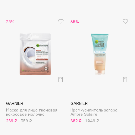
Biomed
Biorepair
Blanx
25%
35%
Blistex
BLOME
Boadicea The Victorious
Bobbi Brown
BOOMSHOP
BORK
Brunello Cucinelli
Bvlgari
by TERRY
BY WISHTREND
GARNIER
GARNIER
Маска для лица тканевая
Крем-усилитель загара
Byredo
кокосовое молочко
Ambre Solaire
269 ₽
359 ₽
682 ₽
1049 ₽
C