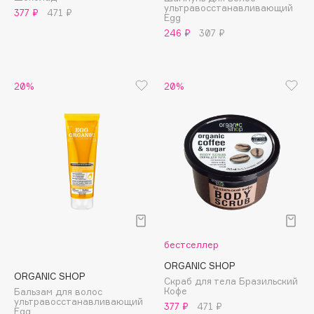
ультравосстанавливающий
Adele for you
377 ₽
471 ₽
Egg
Финал лета
Advante
246 ₽
307 ₽
ЭКСКЛЮЗИВ
1 АВГ - 31 АВГ
Aesop
Age Stop
ЭКСКЛЮЗИВ
20%
20%
AHFA Cosmetics
Ajmal
Alix Avien
Allies of Skin
AMAN
Amina Daudova Brushes
Amouage
Amuleto Di Casa
бестселлер
Angiopharm
ЭКСКЛЮЗИВ
ORGANIC SHOP
Annbeauty
ORGANIC SHOP
Скраб для тела Бразильский
Anua
Кофе
Бальзам для волос
ультравосстанавливающий
377 ₽
471 ₽
Apadent
Egg