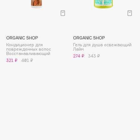
E
Eat My
Ecolatier
Ecotools
ORGANIC SHOP
ORGANIC SHOP
EGG
Кондиционер для
Гель для душа освежающий
EGIA
поврежденных волос
Лайм
Восстанавливающий
274 ₽
343 ₽
Eigshow
321 ₽
401 ₽
Elemis
Elian Russia
Elie Saab
Ella Bartsueva Brushes
EMBRACE Haircare
Emmanuelle Jane
Enough
EpilProfi
Erborian