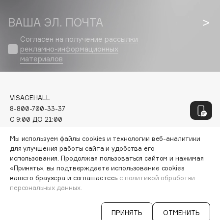
Geltek
Genosys
ЭКСКЛЮЗИВ
ВАША ЭЛ. ПОЧТА
Geomar
Согласен на получение
рассылки
Giardino Magico
рекламно-информационных
Gillette
материалов
Givenchy
Global Keratin
Global White
VISAGEHALL
8-800-700-33-37
Gourmandise
C 9:00 ДО 21:00
Grace Day
INFO@VISAGEHALL.RU
Мы используем файлы cookies и технологии веб-аналитики
Guerlain
для улучшения работы сайта и удобства его
МОИ ЗАКАЗЫ
Guess
использования. Продолжая пользоваться сайтом и нажимая
ПЕРСОНАЛЬНЫЙ КОНСУЛЬТАНТ
«Принять», вы подтверждаете использование cookies
АКЦИИ
вашего браузера и соглашаетесь
с политикой обработки
ИНТЕРЕСНОЕ
H
персональных данных.
ПРОГРАММА ЛОЯЛЬНОСТИ
ДОСТАВКА И ОПЛАТА
Hadat Cosmetics
ПРИНЯТЬ
ОТМЕНИТЬ
ВОПРОСЫ И ОТВЕТЫ