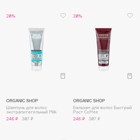
B
20%
20%
Babor
Baffy
Balmain Hair Couture
ЭКСКЛЮЗИВ
Banderas
Basicare
Batiste
Beauty Bomb
Beauty Pati
Beautyblades
НОВИНКА
beautyblender
ORGANIC SHOP
ORGANIC SHOP
Bebble
Шампунь для волос
Бальзам для волос Быстрый
экстрапитательный Milk
Рост Coffee
Beverly Hills Polo Club
246 ₽
307 ₽
246 ₽
307 ₽
Biodance
Bioderma