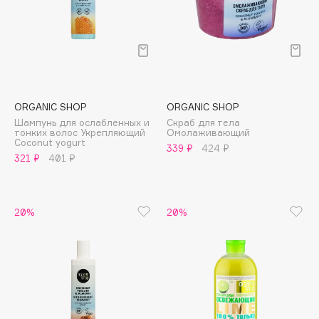
Deonica
Dessange
Dior
Divage
Dolce & Gabbana
ORGANIC SHOP
ORGANIC SHOP
Dolomit
Шампунь для ослабленных и
Скраб для тела
Dorco
тонких волос Укрепляющий
Омолаживающий
Coconut yogurt
339 ₽
424 ₽
DP Daily Perfection
321 ₽
401 ₽
Dr. Vranjes Firenze
Dr.Althea
Dr.Ceuracle
20%
20%
Dr.Jart+
DSD de Luxe
Dyson