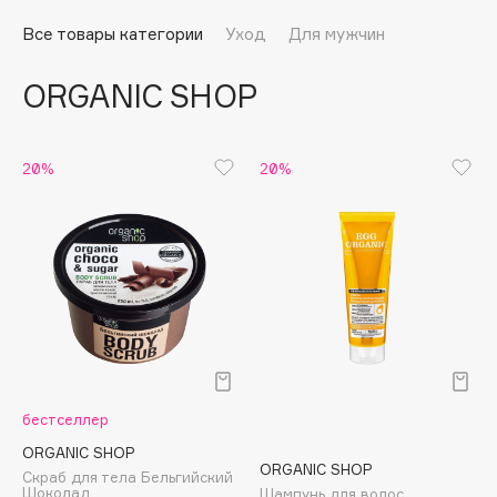
Подарки
Tom Ford
Все товары категории
Уход
Для мужчин
HFC
Для дома
Angiopharm
ORGANIC SHOP
Техника
KIKO Milano
Estée Lauder
Clarins
20%
20%
0 - 9
100BON
22|11
A
бестселлер
Acqua di Parma
ORGANIC SHOP
ORGANIC SHOP
Скраб для тела Бельгийский
Acque di Italia
Шоколад
Шампунь для волос