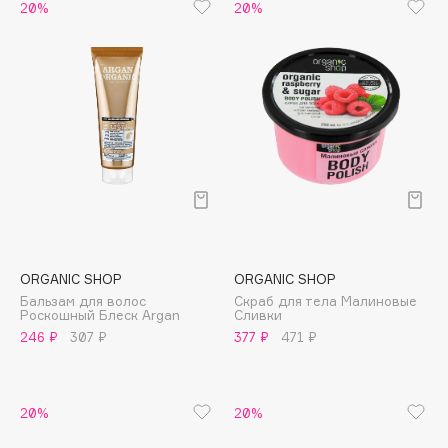
Biomed
20%
20%
Biorepair
Blanx
Blistex
BLOME
Boadicea The Victorious
Bobbi Brown
BOOMSHOP
BORK
Brunello Cucinelli
ORGANIC SHOP
ORGANIC SHOP
Bvlgari
Бальзам для волос
Скраб для тела Малиновые
by TERRY
Роскошный Блеск Argan
Сливки
246 ₽
307 ₽
377 ₽
471 ₽
BY WISHTREND
Byredo
20%
20%
C