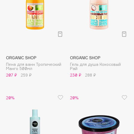
Collagenina
Consly
Corimo
CosRX
Cottolina
Crescina
Cunzite
ORGANIC SHOP
ORGANIC SHOP
Curaprox
Пена для ванн Тропический
Гель для душа Кокосовый
Манго 500мл
Рай
207 ₽
259 ₽
230 ₽
288 ₽
D
d'Alba
20%
20%
DABO
DARLING*
Darphin
Davines