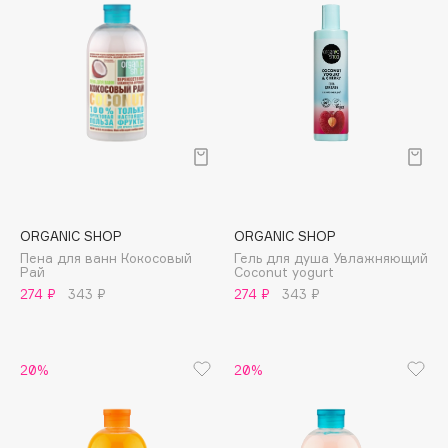
Cadence
Capelli Dorati
Carbon Theory
Carmex
Carolina Herrera
Catrice
Celimax
Cettua
ORGANIC SHOP
ORGANIC SHOP
Пена для ванн Кокосовый
Гель для душа Увлажняющий
Chupa Chups
Рай
Coconut yogurt
Clarette
274 ₽
343 ₽
274 ₽
343 ₽
Clarins
Clarins Precious
20%
20%
Clinique
Clive Christian
Club De Nuit