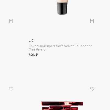
Финал лета
Парфюм для тебя
1 АВГ - 31 АВГ
5 АВГ - 9 АВГ
LIC
Тональный крем Soft Velvet Foundation
Mini Version
806 ₽