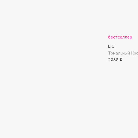
Подарки
0 - 9
Для дома
100BON
22|11
Техника
бестселлер
LIC
Тональный Кре
A
2030 ₽
Acqua di Parma
Amina Daudova Brushes
Acque di Italia
Amouage
Adele for you
Amuleto Di Casa
Advante
Angiopharm
ЭКСКЛЮЗИВ
ЭКСКЛЮЗИВ
Aesop
Annbeauty
Age Stop
Anua
ЭКСКЛЮЗИВ
Apadent
AHFA Cosmetics
Apagard
Ajmal