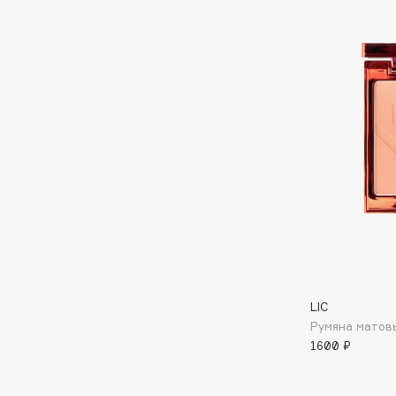
BLOME
C
Cadence
Chupa Chups
Capelli Dorati
Clarette
Carbon Theory
Clarins
Carmex
Clarins Precious
НОВИНКА
Carolina Herrera
Clinique
Catrice
Clive Christian
Celimax
Club De Nuit
LIC
Cettua
Collagenina
Румяна матовы
1600 ₽