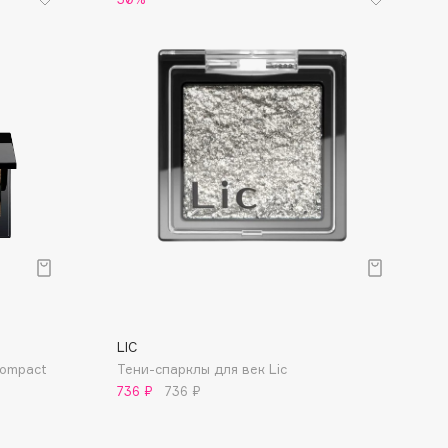
LIC
Compact
Тени-спарклы для век Lic
736 ₽
736 ₽