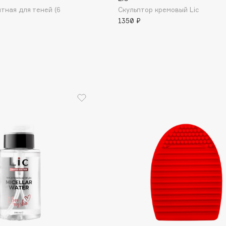
тная для теней (6
Скульптор кремовый Lic
Eva Mosaic
1350 ₽
Ex Nihilo
EXOARI L
Fragrance Du Bois
Frederic Malle
Frudia
Funny Organix