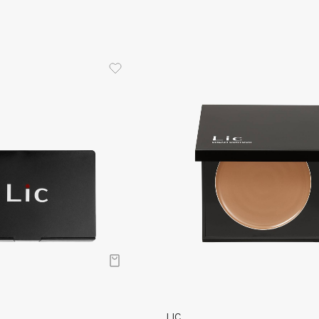
Dr.Althea
Dr.Ceuracle
Dr.Jart+
DSD de Luxe
Dyson
Estée Lauder
Etat Pur
Etude House
LIC
Etude organix