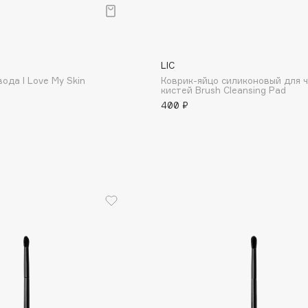
Gourmandise
LIC
ода I Love My Skin
Коврик-яйцо силиконовый для 
Grace Day
кистей Brush Cleansing Pad
Guerlain
400 ₽
Guess
Holika Holika
Holly Polly
Holy Land