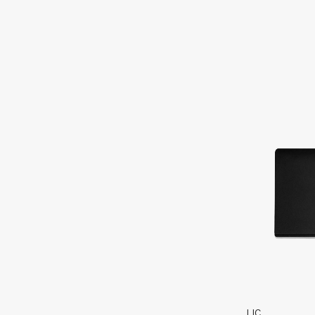
D
d'Alba
Dior
DABO
Divage
DARLING*
Dolce & Gabbana
Darphin
Dolomit
Davines
Dorco
Deonica
DP Daily Perfection
Dessange
Dr. Vranjes Firenze
E
Eat My
Ella Bartsueva Brushes
Ecolatier
EMBRACE Haircare
Ecotools
Emmanuelle Jane
LIC
EGG
Enough