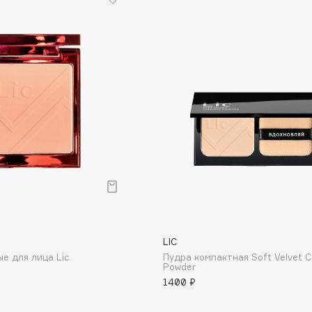
Consly
Corimo
CosRX
Cottolina
Crescina
Cunzite
Curaprox
LIC
е для лица Lic
Пудра компактная Soft Velvet 
Powder
1400 ₽