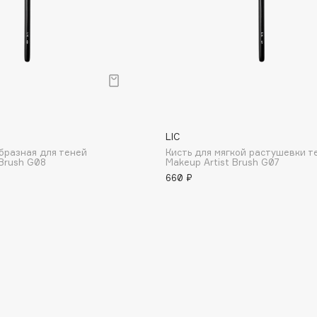
Institute Estelare
Instytutum
invisibobble
LIC
IS Clinical
бразная для теней
Кисть для мягкой растушевки т
 Brush G08
Makeup Artist Brush G07
660 ₽
Jo Malone London
Juliette Has A Gun
Juvena