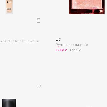
LIC
м Soft Velvet Foundation
Румяна для лица Lic
1200 ₽
1500 ₽
Architect Demidoff
ARIVE MAKEUP
Art&Fact
Art-Visage
Artdeco
Astra
Atelier Rebul
Augustinus Bader