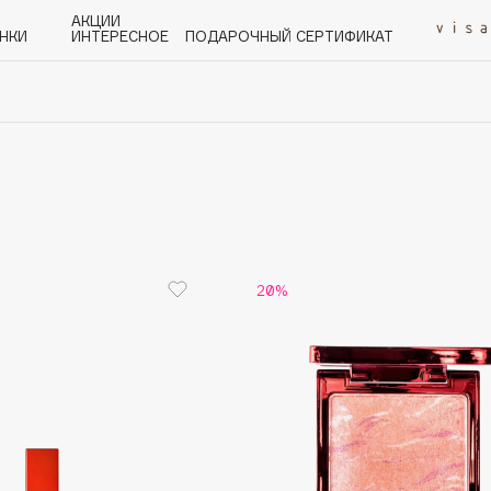
АКЦИИ
НКИ
ИНТЕРЕСНОЕ
ПОДАРОЧНЫЙ СЕРТИФИКАТ
P
Q
R
S
T
U
V
W
Y
Z
А - Я
20%
Angiopharm
KIKO Milano
Estée Lauder
Clarins