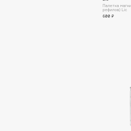
Палетка магни
EGIA
EpilProfi
рефилов) Lic
Eigshow
Erborian
600 ₽
Elemis
Essence
Elian Russia
Essential Parfums Paris
Elie Saab
Estrâde
F
FANE
Flipper
Farmstay
FLOEMA
Felce Azzurra
Floraïku
Fillerina
Forlle'd
ЭКСКЛЮЗИВ
Fiona Franchimon