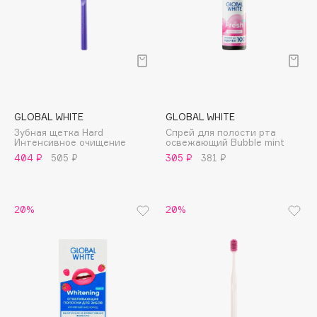
Collagenina
Consly
Corimo
CosRX
Cottolina
Crescina
GLOBAL WHITE
GLOBAL WHITE
Cunzite
Зубная щетка Hard
Спрей для полости рта
Интенсивное очищение
освежающий Bubble mint
Curaprox
404 ₽
505 ₽
305 ₽
381 ₽
D
20%
20%
d'Alba
DABO
DARLING*
Darphin
Davines