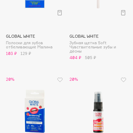
Deonica
Dessange
Dior
Divage
GLOBAL WHITE
GLOBAL WHITE
Dolce & Gabbana
Полоски для зубов
Зубная щетка Soft
Dolomit
отбеливающие Малина
Чувствительные зубы и
десны
103 ₽
129 ₽
Dorco
404 ₽
505 ₽
DP Daily Perfection
Dr. Vranjes Firenze
20%
20%
Dr.Althea
Dr.Ceuracle
Dr.Jart+
DSD de Luxe
Dyson