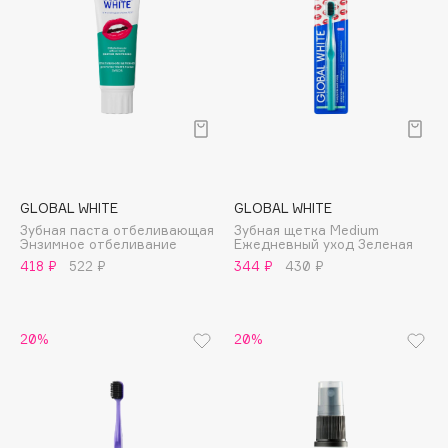
Cadence
Capelli Dorati
Carbon Theory
Carmex
Carolina Herrera
Catrice
Celimax
GLOBAL WHITE
GLOBAL WHITE
Зубная паста отбеливающая
Зубная щетка Medium
Cettua
Энзимное отбеливание
Ежедневный уход Зеленая
Chupa Chups
418 ₽
522 ₽
344 ₽
430 ₽
Clarette
Clarins
20%
20%
Clarins Precious
НОВИНКА
Clinique
Clive Christian
Club De Nuit