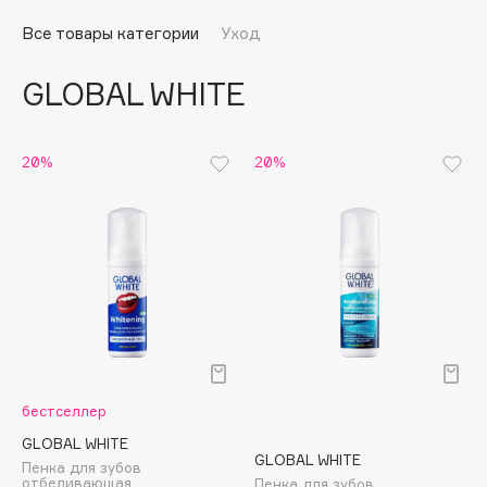
Подарки
Tom Ford
Все товары категории
Уход
HFC
Для дома
Angiopharm
GLOBAL WHITE
Техника
KIKO Milano
Estée Lauder
Clarins
20%
20%
0 - 9
100BON
22|11
A
бестселлер
Acqua di Parma
GLOBAL WHITE
GLOBAL WHITE
Пенка для зубов
Acque di Italia
отбеливающая
Пенка для зубов