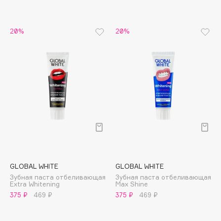
Apagard
Aravia Professional
20%
20%
Arcadia
Archetype
Architect Demidoff
ARIVE MAKEUP
Art&Fact
Art-Visage
Artdeco
Astra
Atelier Rebul
Augustinus Bader
GLOBAL WHITE
GLOBAL WHITE
Aveda
Зубная паста отбеливающая
Зубная паста отбеливающая
Extra Whitening
Max Shine
Avene
375 ₽
469 ₽
375 ₽
469 ₽