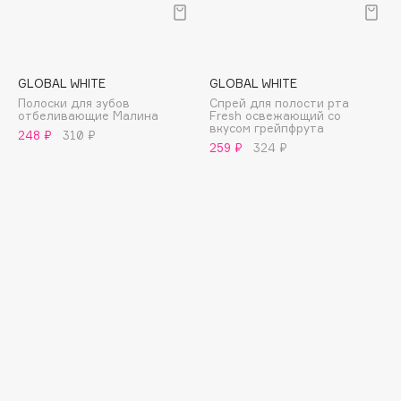
E
Eat My
Ecolatier
GLOBAL WHITE
GLOBAL WHITE
Ecotools
Полоски для зубов
Спрей для полости рта
отбеливающие Малина
Fresh освежающий со
EGIA
вкусом грейпфрута
248 ₽
310 ₽
Eigshow
259 ₽
324 ₽
Elemis
Elian Russia
Elie Saab
Ella Bartsueva Brushes
EMBRACE Haircare
Emmanuelle Jane
Enough
EpilProfi
Erborian
Essence