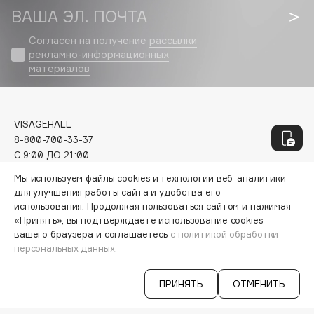
Genosys
ЭКСКЛЮЗИВ
ВАША ЭЛ. ПОЧТА
Geomar
Согласен на получение
рассылки
Giardino Magico
рекламно-информационных
Gillette
материалов
Givenchy
Global Keratin
Global White
VISAGEHALL
8-800-700-33-37
Gourmandise
C 9:00 ДО 21:00
Grace Day
INFO@VISAGEHALL.RU
Мы используем файлы cookies и технологии веб-аналитики
Guerlain
для улучшения работы сайта и удобства его
Guess
МОИ ЗАКАЗЫ
использования. Продолжая пользоваться сайтом и нажимая
ПЕРСОНАЛЬНЫЙ КОНСУЛЬТАНТ
«Принять», вы подтверждаете использование cookies
АКЦИИ
вашего браузера и соглашаетесь
с политикой обработки
H
ИНТЕРЕСНОЕ
персональных данных.
ПРОГРАММА ЛОЯЛЬНОСТИ
ДОСТАВКА И ОПЛАТА
Hadat Cosmetics
ПРИНЯТЬ
ОТМЕНИТЬ
ВОПРОСЫ И ОТВЕТЫ
Hamis
БРЕНДЫ