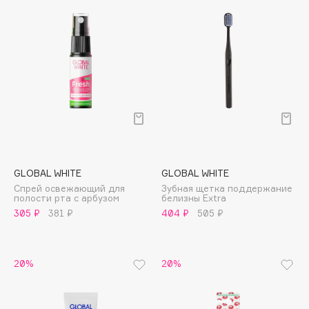
Biomed
Biorepair
Blanx
Blistex
BLOME
Boadicea The Victorious
Bobbi Brown
BOOMSHOP
BORK
GLOBAL WHITE
GLOBAL WHITE
Brunello Cucinelli
Спрей освежающий для
Зубная щетка поддержание
Bvlgari
полости рта с арбузом
белизны Extra
305 ₽
381 ₽
404 ₽
505 ₽
by TERRY
BY WISHTREND
Byredo
20%
20%
C