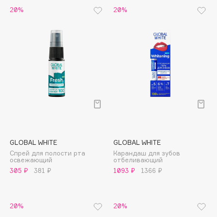
B
20%
20%
Babor
Baffy
Balmain Hair Couture
ЭКСКЛЮЗИВ
Banderas
Basicare
Batiste
Beauty Bomb
Beauty Pati
Beautyblades
НОВИНКА
GLOBAL WHITE
GLOBAL WHITE
beautyblender
Спрей для полости рта
Карандаш для зубов
освежающий
отбеливающий
Bebble
305 ₽
381 ₽
1093 ₽
1366 ₽
Beverly Hills Polo Club
Biodance
Bioderma
20%
20%