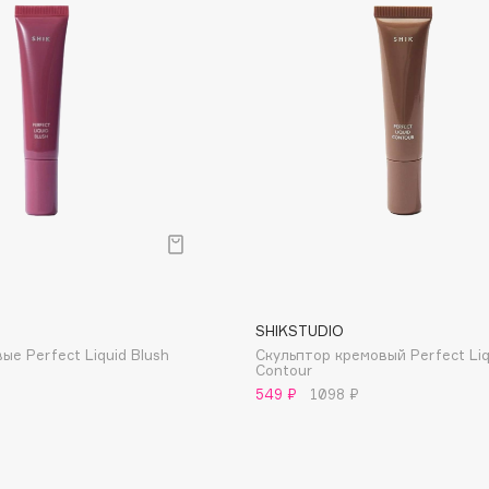
Dr.Althea
Dr.Ceuracle
Dr.Jart+
DSD de Luxe
Dyson
SHIKSTUDIO
ые Perfect Liquid Blush
Скульптор кремовый Perfect Liq
Contour
549 ₽
1098 ₽
Estrâde
Estée Lauder
Etat Pur
Etude House