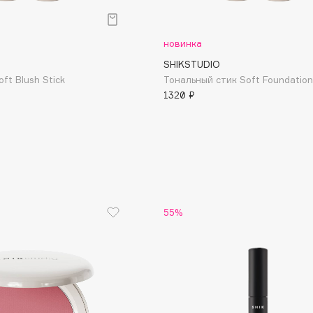
Aveda
Avene
новинка
SHIKSTUDIO
ft Blush Stick
Тональный стик Soft Foundation
1320 ₽
Boadicea The Victorious
Bobbi Brown
BOOMSHOP
BORK
55%
Brunello Cucinelli
Bvlgari
by TERRY
BY WISHTREND
Byredo