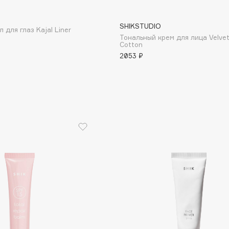
SHIKSTUDIO
 для глаз Kajal Liner
Тональный крем для лица Velvet
Cotton
Institute Estelare
2053 ₽
Instytutum
invisibobble
IS Clinical
Jo Malone London
Juliette Has A Gun
Juvena