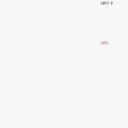
2097 ₽
G
Garnier
Giardino Magico
Gecko
Gillette
Geltek
Givenchy
30%
Genosys
Global Keratin
ЭКСКЛЮЗИВ
Global White
Geomar
H
Hadat Cosmetics
HELIBEAUTY
Hamis
Hempz
Hapica
HFC