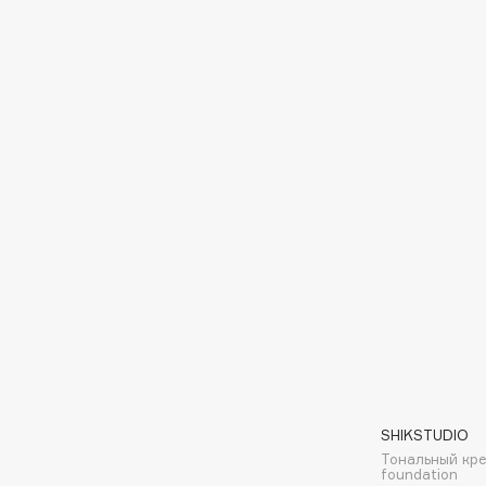
Eigshow
EpilProfi
Elemis
Erborian
Elian Russia
Essence
Elie Saab
Essential Parfums Paris
F
FANE
Flipper
Farmstay
FLOEMA
Felce Azzurra
Floraïku
Fillerina
Forlle'd
ЭКСКЛЮЗИВ
Fiona Franchimon
SHIKSTUDIO
Тональный крем
foundation