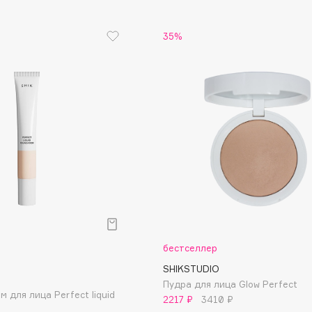
Etude organix
35%
Eva Mosaic
Ex Nihilo
EXOARI L
Fragrance Du Bois
Frederic Malle
Frudia
Funny Organix
бестселлер
SHIKSTUDIO
Пудра для лица Glow Perfect
 для лица Perfect liquid
2217 ₽
3410 ₽