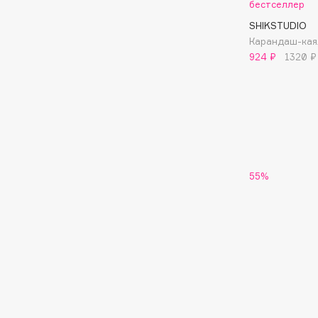
бестселлер
SHIKSTUDIO
I
Карандаш-каял
924 ₽
1320 ₽
I Love My Hair
INGLOT
Iceberg
Initio
Icon Skin
Insight Professional
Influence Beauty
Institut Esthederm
55%
J
James Read
Janeke
Jan Marini
Jimmy Choo
ЭКСКЛЮЗИВ
JMsolution
Jane Iredale