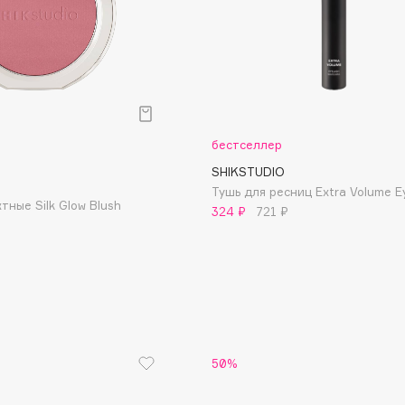
Consly
бестселлер
Corimo
SHIKSTUDIO
CosRX
Тушь для ресниц Extra Volume E
тные Silk Glow Blush
324 ₽
721 ₽
Cottolina
Crescina
Cunzite
Curaprox
50%