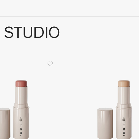
 STUDIO
Architect Demidoff
ARIVE MAKEUP
Art&Fact
Art-Visage
Artdeco
Astra
Atelier Rebul
Augustinus Bader