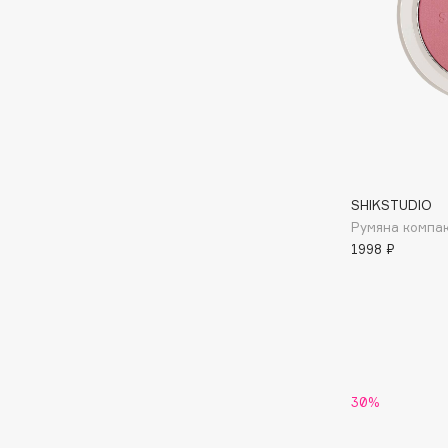
BLOME
C
Cadence
Chupa Chups
Capelli Dorati
Clarette
SHIKSTUDIO
Carbon Theory
Clarins
Румяна компак
Carmex
Clarins Precious
НОВИНКА
1998 ₽
Carolina Herrera
Clinique
Catrice
Clive Christian
Celimax
Club De Nuit
Cettua
Collagenina
30%