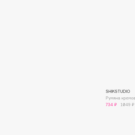
D
d'Alba
Dior
DABO
Divage
DARLING*
Dolce & Gabbana
Darphin
Dolomit
Davines
Dorco
Deonica
DP Daily Perfection
Dessange
Dr. Vranjes Firenze
SHIKSTUDIO
E
Румяна кремов
734 ₽
1049 ₽
Eat My
Ella Bartsueva Brushes
Ecolatier
EMBRACE Haircare
Ecotools
Emmanuelle Jane
EGIA
Enough