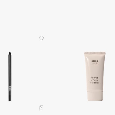
Gourmandise
Grace Day
Guerlain
Guess
Holika Holika
Holly Polly
Holy Land