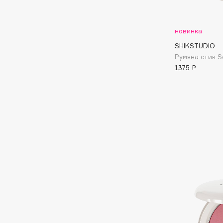
Aravia Professional
Alix Avien
Arcadia
Allies of Skin
Archetype
новинка
AMAN
SHIKSTUDIO
Румяна стик So
1375 ₽
B
Babor
beautyblender
Baffy
Bebble
Balmain Hair Couture
Beverly Hills Polo Club
ЭКСКЛЮЗИВ
Biodance
Banderas
Bioderma
Basicare
Biomed
Batiste
Biorepair
Beauty Bomb
Blanx
Beauty Pati
Blistex
Beautyblades
НОВИНКА