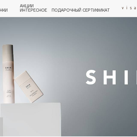
АКЦИИ
НКИ
ИНТЕРЕСНОЕ
ПОДАРОЧНЫЙ СЕРТИФИКАТ
P
Q
R
S
T
U
V
W
Y
Z
А - Я
Angiopharm
KIKO Milano
Estée Lauder
Clarins