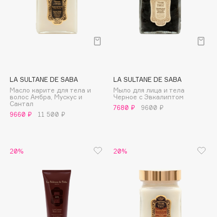
Collagenina
Consly
Corimo
CosRX
Cottolina
Crescina
LA SULTANE DE SABA
LA SULTANE DE SABA
Cunzite
Масло карите для тела и
Мыло для лица и тела
волос Амбра, Мускус и
Черное с Эвкалиптом
Curaprox
Сантал
7680 ₽
9600 ₽
9660 ₽
11 500 ₽
D
20%
20%
d'Alba
DABO
DARLING*
Darphin
Davines