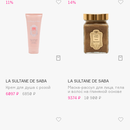
B
11%
14%
Babor
Baffy
Balmain Hair Couture
ЭКСКЛЮЗИВ
Banderas
Basicare
Batiste
Beauty Bomb
Beauty Pati
LA SULTANE DE SABA
LA SULTANE DE SABA
Beautyblades
НОВИНКА
Крем для душа с розой
Маска-рассул для лица, тела
beautyblender
и волос на глиняной основе
6097 ₽
6850 ₽
9374 ₽
10 900 ₽
Bebble
Beverly Hills Polo Club
Biodance
Bioderma