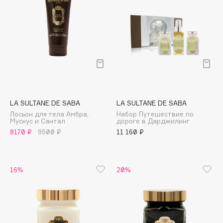
Cadence
Capelli Dorati
Carbon Theory
Carmex
Carolina Herrera
Catrice
Celimax
LA SULTANE DE SABA
LA SULTANE DE SABA
Лосьон для тела Амбра,
Набор Путешествие по
Cettua
Мускус и Сантал
дороге в Дарджилинг
Chupa Chups
8170 ₽
9500 ₽
11 160 ₽
Clarette
Clarins
16%
20%
Clarins Precious
НОВИНКА
Clinique
Clive Christian
Club De Nuit