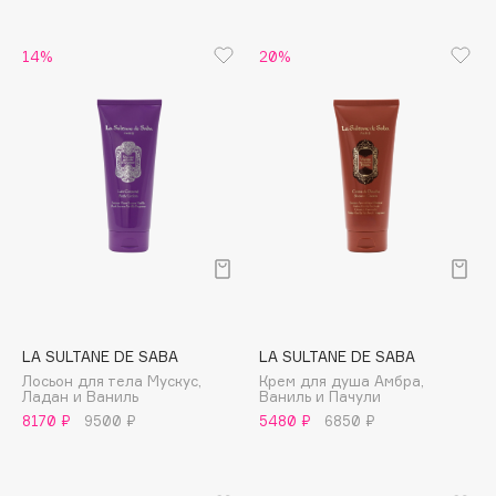
Apagard
14%
20%
Aravia Professional
Arcadia
Archetype
Architect Demidoff
ARIVE MAKEUP
Art&Fact
Art-Visage
Artdeco
Astra
Atelier Rebul
LA SULTANE DE SABA
LA SULTANE DE SABA
Augustinus Bader
Лосьон для тела Мускус,
Крем для душа Амбра,
Ладан и Ваниль
Ваниль и Пачули
Aveda
8170 ₽
9500 ₽
5480 ₽
6850 ₽
Avene