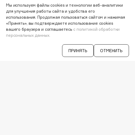
МОИ ЗАКАЗЫ
Hamis
Мы используем файлы cookies и технологии веб-аналитики
ПЕРСОНАЛЬНЫЙ КОНСУЛЬТАНТ
для улучшения работы сайта и удобства его
Hapica
АКЦИИ
использования. Продолжая пользоваться сайтом и нажимая
HELIBEAUTY
ИНТЕРЕСНОЕ
«Принять», вы подтверждаете использование cookies
Hempz
ПРОГРАММА ЛОЯЛЬНОСТИ
вашего браузера и соглашаетесь
с политикой обработки
персональных данных.
ДОСТАВКА И ОПЛАТА
HFC
ВОПРОСЫ И ОТВЕТЫ
Holika Holika
БРЕНДЫ
ПРИНЯТЬ
ОТМЕНИТЬ
Holly Polly
КАТАЛОГ
Holy Land
РАБОТА У НАС
МАГАЗИНЫ
КОНТАКТЫ
I
ПОСТАВЩИКАМ
АРЕНДА
I Love My Hair
Iceberg
VISAGE PRO
Icon Skin
СЕРВИСЫ
Influence Beauty
VK
TELEGRAM
INGLOT