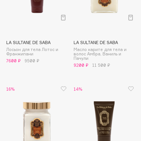
Deonica
Dessange
Dior
Divage
Dolce & Gabbana
LA SULTANE DE SABA
LA SULTANE DE SABA
Dolomit
Лосьон для тела Лотос и
Масло карите для тела и
Франжипани
волос Амбра, Ваниль и
Dorco
Пачули
7600 ₽
9500 ₽
9200 ₽
11 500 ₽
DP Daily Perfection
Dr. Vranjes Firenze
Dr.Althea
16%
14%
Dr.Ceuracle
Dr.Jart+
DSD de Luxe
Dyson