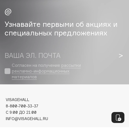
Geltek
Genosys
ЭКСКЛЮЗИВ
Geomar
Узнавайте первыми об акциях и
Giardino Magico
специальных предложениях
Gillette
Givenchy
Global Keratin
ВАША ЭЛ. ПОЧТА
Global White
Согласен на получение
рассылки
Gourmandise
рекламно-информационных
Grace Day
материалов
Guerlain
Guess
VISAGEHALL
8-800-700-33-37
H
C 9:00 ДО 21:00
INFO@VISAGEHALL.RU
Hadat Cosmetics