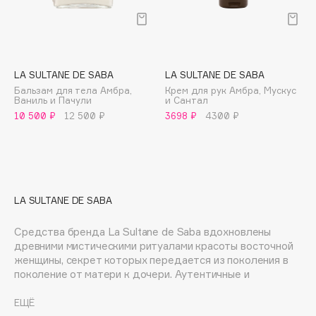
E
Eat My
Ecolatier
Ecotools
LA SULTANE DE SABA
LA SULTANE DE SABA
Бальзам для тела Амбра,
Крем для рук Амбра, Мускус
EGG
Ваниль и Пачули
и Сантал
EGIA
10 500 ₽
12 500 ₽
3698 ₽
4300 ₽
Eigshow
Elemis
Elian Russia
Elie Saab
LA SULTANE DE SABA
Ella Bartsueva Brushes
Средства бренда La Sultane de Saba вдохновлены
EMBRACE Haircare
древними мистическими ритуалами красоты восточной
Emmanuelle Jane
женщины, секрет которых передается из поколения в
Enough
поколение от матери к дочери. Аутентичные и
оригинальные продукты La Sultane de Saba подарят вам
EpilProfi
уникальные ритуалы по уходу за собой, которые
ЕЩЁ
Erborian