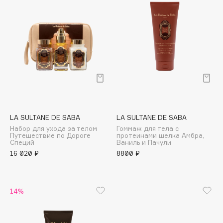
Biomed
Biorepair
Blanx
Blistex
BLOME
Boadicea The Victorious
Bobbi Brown
BOOMSHOP
BORK
LA SULTANE DE SABA
LA SULTANE DE SABA
Brunello Cucinelli
Набор для ухода за телом
Гоммаж для тела с
Путешествие по Дороге
протеинами шелка Амбра,
Bvlgari
Специй
Ваниль и Пачули
16 020 ₽
8800 ₽
by TERRY
BY WISHTREND
Byredo
14%
C