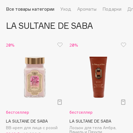
Подарки
Tom Ford
Все товары категории
Уход
Ароматы
Подарки
Дл
HFC
Для дома
Angiopharm
LA SULTANE DE SABA
Техника
KIKO Milano
Estée Lauder
Clarins
20%
20%
0 - 9
100BON
22|11
A
бестселлер
бестселлер
Acqua di Parma
LA SULTANE DE SABA
LA SULTANE DE SABA
ВВ-крем для лица с розой
Лосьон для тела Амбра,
Acque di Italia
Ваниль и Пачули