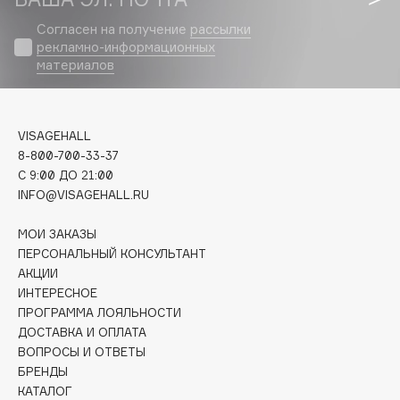
Biomed
Согласен на получение
рассылки
Biorepair
рекламно-информационных
Blanx
материалов
Blistex
BLOME
Boadicea The Victorious
VISAGEHALL
Bobbi Brown
8-800-700-33-37
C 9:00 ДО 21:00
BOOMSHOP
INFO@VISAGEHALL.RU
BORK
Brunello Cucinelli
МОИ ЗАКАЗЫ
ПЕРСОНАЛЬНЫЙ КОНСУЛЬТАНТ
Bvlgari
АКЦИИ
by TERRY
ИНТЕРЕСНОЕ
BY WISHTREND
ПРОГРАММА ЛОЯЛЬНОСТИ
Byredo
ДОСТАВКА И ОПЛАТА
ВОПРОСЫ И ОТВЕТЫ
БРЕНДЫ
C
КАТАЛОГ