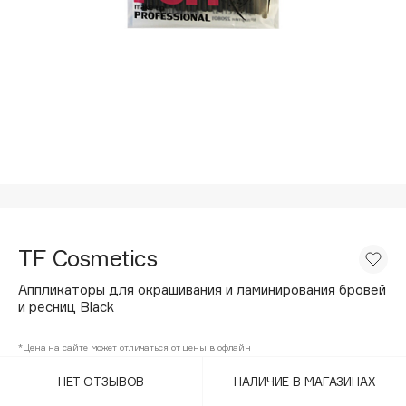
Подарки
Tom Ford
HFC
Для дома
Angiopharm
Техника
KIKO Milano
Estée Lauder
Clarins
0 - 9
100BON
TF Cosmetics
22|11
Аппликаторы для окрашивания и ламинирования бровей
и ресниц Black
A
*Цена на сайте может отличаться от цены в офлайн
Acqua di Parma
НЕТ ОТЗЫВОВ
НАЛИЧИЕ В МАГАЗИНАХ
Acque di Italia