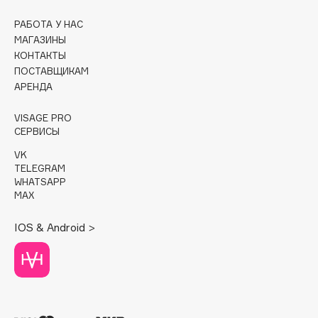
РАБОТА У НАС
Cadence
МАГАЗИНЫ
Capelli Dorati
КОНТАКТЫ
Carbon Theory
ПОСТАВЩИКАМ
Carmex
АРЕНДА
Carolina Herrera
VISAGE PRO
Catrice
СЕРВИСЫ
Celimax
VK
Cettua
TELEGRAM
WHATSAPP
Chupa Chups
MAX
Clarette
Clarins
IOS & Android >
Clarins Precious
Clinique
Clive Christian
Club De Nuit