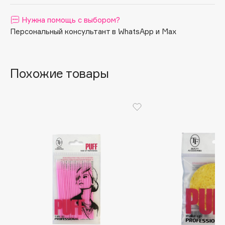
Apagard
Нужна помощь с выбором?
Aravia Professional
Персональный консультант в WhatsApp и Max
Arcadia
Archetype
Architect Demidoff
Похожие товары
ARIVE MAKEUP
Art&Fact
Art-Visage
Artdeco
Astra
Atelier Rebul
Augustinus Bader
Aveda
Avene