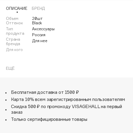
Adele for you
ОПИСАНИЕ
БРЕНД
Финал лета
Advante
ЭКСКЛЮЗИВ
Объем
20шт
1 АВГ - 31 АВГ
Aesop
Оттенок
Black
Тип
Аксессуары
Age Stop
ЭКСКЛЮЗИВ
продукта
Россия
AHFA Cosmetics
Страна
Для нее
бренда
Ajmal
Для кого
Alix Avien
Allies of Skin
ЕЩЁ
AMAN
Amina Daudova Brushes
Amouage
Бесплатная доставка от 1500 ₽
Amuleto Di Casa
Карта 10% всем зарегистрированным пользователям
Angiopharm
Скидка 500 ₽ по промокоду VISAGEHALL на первый
ЭКСКЛЮЗИВ
заказ
Annbeauty
Только сертифицированные товары
Anua
Apadent