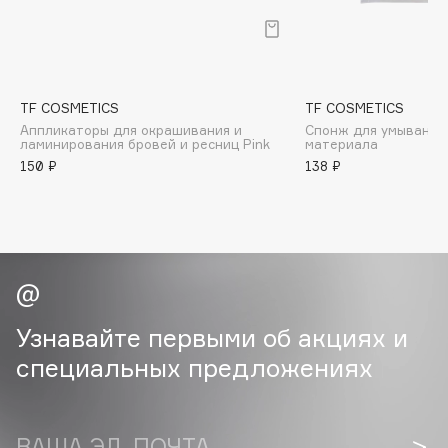
B
Babor
Baffy
TF COSMETICS
TF COSMETICS
Balmain Hair Couture
ЭКСКЛЮЗИВ
Аппликаторы для окрашивания и
Спонж для умывания 
Banderas
ламинирования бровей и ресниц Pink
материала
150 ₽
138 ₽
Basicare
Batiste
Beauty Bomb
Beauty Pati
Beautyblades
НОВИНКА
beautyblender
Узнавайте первыми об акциях и
Bebble
специальных предложениях
Beverly Hills Polo Club
Biodance
Bioderma
ВАША ЭЛ. ПОЧТА