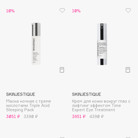
Biomed
Biorepair
10%
10%
Blanx
Blistex
BLOME
Boadicea The Victorious
Bobbi Brown
BOOMSHOP
BORK
Brunello Cucinelli
Bvlgari
SKINJESTIQUE
SKINJESTIQUE
by TERRY
Маска ночная с тремя
Крем для кожи вокруг глаз с
BY WISHTREND
кислотами Triple Acid
лифтинг эффектом Time
Sleeping Pack
Expert Eye Treatment
Byredo
3051 ₽
3390 ₽
3951 ₽
4390 ₽
C