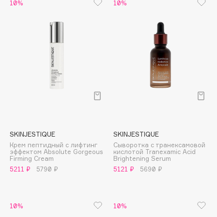
10%
10%
Cadence
Capelli Dorati
Carbon Theory
Carmex
Carolina Herrera
Catrice
Celimax
Cettua
Chupa Chups
SKINJESTIQUE
SKINJESTIQUE
Clarette
Крем пептидный с лифтинг
Сыворотка с транексамовой
эффектом Absolute Gorgeous
кислотой Tranexamic Acid
Clarins
Firming Cream
Brightening Serum
Clarins Precious
5211 ₽
5790 ₽
5121 ₽
5690 ₽
Clinique
Clive Christian
10%
10%
Club De Nuit