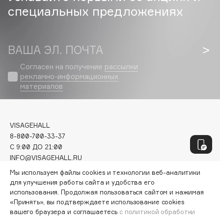
Geltek
специальных предложениях
Genosys
ЭКСКЛЮЗИВ
Geomar
Giardino Magico
ВАША ЭЛ. ПОЧТА
Gillette
Согласен на получение
рассылки
Givenchy
рекламно-информационных
Global Keratin
материалов
Global White
Gourmandise
VISAGEHALL
Grace Day
8-800-700-33-37
Guerlain
C 9:00 ДО 21:00
Guess
INFO@VISAGEHALL.RU
Мы используем файлы cookies и технологии веб-аналитики
МОИ ЗАКАЗЫ
для улучшения работы сайта и удобства его
H
ПЕРСОНАЛЬНЫЙ КОНСУЛЬТАНТ
использования. Продолжая пользоваться сайтом и нажимая
АКЦИИ
«Принять», вы подтверждаете использование cookies
Hadat Cosmetics
ИНТЕРЕСНОЕ
вашего браузера и соглашаетесь
с политикой обработки