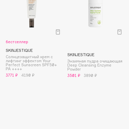
E
Eat My
Ecolatier
Ecotools
EGG
бестселлер
EGIA
SKINJESTIQUE
Eigshow
SKINJESTIQUE
Солнцезащитный крем с
лифтинг эффектом Your
Энзимная пудра очищающая
Elemis
Perfect Sunscreen SPF50+
Deep Cleansing Enzyme
PA ++++
Powder
Elian Russia
3771 ₽
4190 ₽
3501 ₽
3890 ₽
Elie Saab
Ella Bartsueva Brushes
EMBRACE Haircare
Emmanuelle Jane
Enough
EpilProfi
Erborian