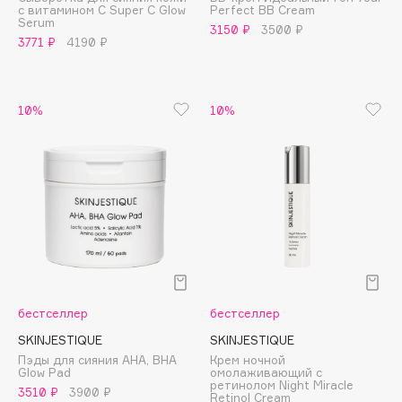
с витамином С Super C Glow
Perfect BB Cream
Adele for you
Serum
Финал лета
3150 ₽
3500 ₽
Advante
3771 ₽
4190 ₽
ЭКСКЛЮЗИВ
1 АВГ - 31 АВГ
Aesop
Age Stop
ЭКСКЛЮЗИВ
10%
10%
AHFA Cosmetics
Ajmal
Alix Avien
Allies of Skin
AMAN
Amina Daudova Brushes
Amouage
Amuleto Di Casa
бестселлер
бестселлер
Angiopharm
ЭКСКЛЮЗИВ
SKINJESTIQUE
SKINJESTIQUE
Annbeauty
Пэды для сияния AHA, BHA
Крем ночной
Anua
Glow Pad
омолаживающий с
ретинолом Night Miracle
3510 ₽
3900 ₽
Apadent
Retinol Cream