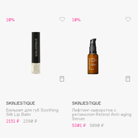
B
Babor
10%
10%
Baffy
Balmain Hair Couture
ЭКСКЛЮЗИВ
Banderas
Basicare
Batiste
Beauty Bomb
Beauty Pati
Beautyblades
НОВИНКА
beautyblender
SKINJESTIQUE
SKINJESTIQUE
Bebble
Бальзам для губ Soothing
Лифтинг-сыворотка с
Beverly Hills Polo Club
Silk Lip Balm
ретинолом Retinol Anti-aging
Serum
2151 ₽
2390 ₽
Biodance
5301 ₽
5890 ₽
Bioderma