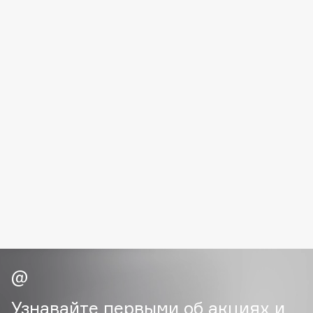
Fillerina
Fiona Franchimon
Flipper
FLOEMA
Floraïku
Forlle'd
ЭКСКЛЮЗИВ
Fragrance Du Bois
Frederic Malle
Frudia
Funny Organix
G
Garnier
Gecko
Узнавайте первыми об акциях и