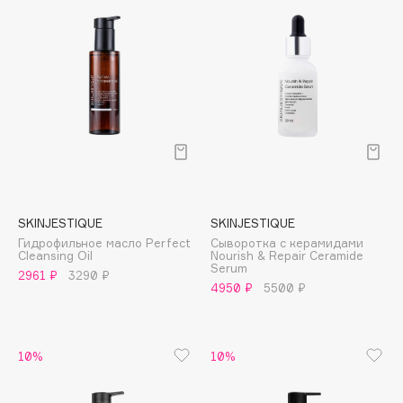
Collagenina
Consly
Corimo
CosRX
Cottolina
Crescina
Cunzite
Curaprox
SKINJESTIQUE
SKINJESTIQUE
Гидрофильное масло Perfect
Сыворотка с керамидами
D
Cleansing Oil
Nourish & Repair Ceramide
Serum
2961 ₽
3290 ₽
4950 ₽
5500 ₽
d'Alba
DABO
DARLING*
10%
10%
Darphin
Davines