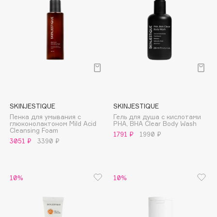
Deonica
Dessange
Dior
Divage
Dolce & Gabbana
Dolomit
Dorco
DP Daily Perfection
SKINJESTIQUE
SKINJESTIQUE
Dr. Vranjes Firenze
Пенка для умывания с
Гель для душа с кислотами
глюконолактоном Mild Acid
PHA, BHA Clear Body Wash
Dr.Althea
Cleansing Foam
1791 ₽
1990 ₽
3051 ₽
3390 ₽
Dr.Ceuracle
Dr.Jart+
DSD de Luxe
10%
10%
Dyson