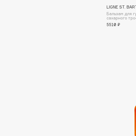
LIGNE ST. BAR
Бальзам для г
I
сахарного тро
5510 ₽
I Love My Hair
INGLOT
Iceberg
Initio
Icon Skin
Insight Professional
Influence Beauty
Institut Esthederm
J
James Read
Janeke
Jan Marini
Jimmy Choo
ЭКСКЛЮЗИВ
JMsolution
Jane Iredale