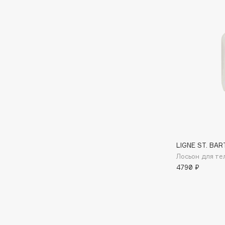
D
d'Alba
Dior
DABO
Divage
DARLING*
Dolce & Gabbana
Darphin
Dolomit
Davines
Dorco
Deonica
DP Daily Perfection
Dessange
Dr. Vranjes Firenze
LIGNE ST. BAR
Лосьон для те
E
4790 ₽
Eat My
Ella Bartsueva Brushes
Ecolatier
EMBRACE Haircare
Ecotools
Emmanuelle Jane
EGIA
Enough