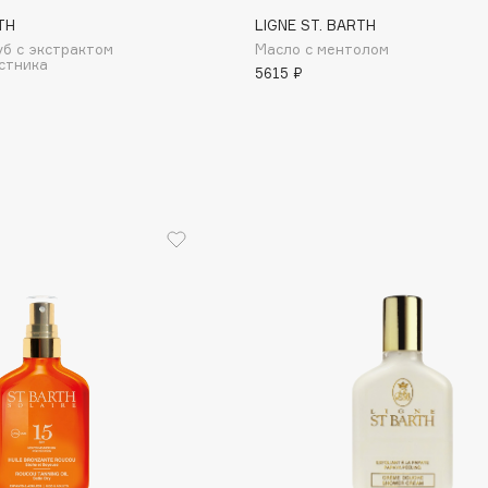
TH
LIGNE ST. BARTH
уб с экстрактом
Масло с ментолом
стника
5615 ₽
Institute Estelare
Instytutum
invisibobble
IS Clinical
Jo Malone London
Juliette Has A Gun
Juvena