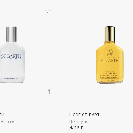
Etude organix
Eva Mosaic
Ex Nihilo
EXOARI L
Fragrance Du Bois
Frederic Malle
Frudia
Funny Organix
TH
LIGNE ST. BARTH
а Ноmmе
Шампунь
4410 ₽