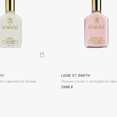
Dr.Althea
Dr.Ceuracle
Dr.Jart+
DSD de Luxe
Dyson
TH
LIGNE ST. BARTH
ла с ароматом Лилии
Лосьон-тоник с экстрактом Ды
3980 ₽
Estrâde
Estée Lauder
Etat Pur
Etude House