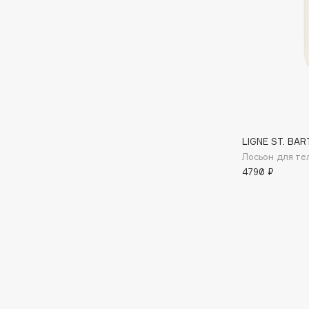
BLOME
C
Cadence
Chupa Chups
Capelli Dorati
Clarette
LIGNE ST. BAR
Carbon Theory
Clarins
Лосьон для те
Carmex
Clarins Precious
НОВИНКА
4790 ₽
Carolina Herrera
Clinique
Catrice
Clive Christian
Celimax
Club De Nuit
Cettua
Collagenina