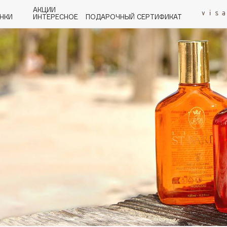
АКЦИИ
НКИ
ИНТЕРЕСНОЕ
ПОДАРОЧНЫЙ СЕРТИФИКАТ
P
Q
R
S
T
U
V
W
Y
Z
А - Я
Angiopharm
KIKO Milano
Estée Lauder
Clarins