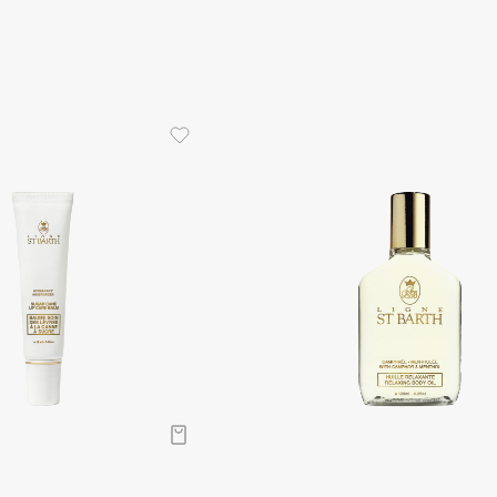
Gourmandise
Grace Day
Guerlain
Guess
Holika Holika
Holly Polly
Holy Land