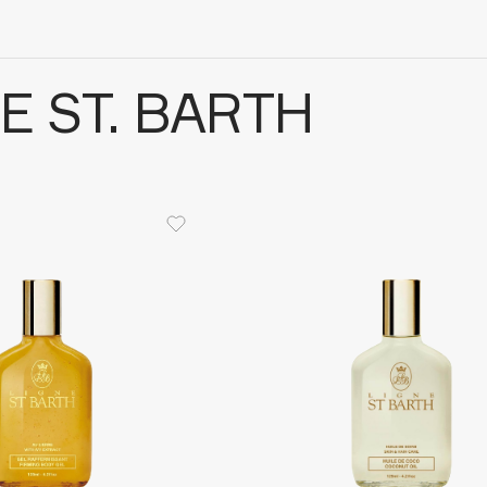
E ST. BARTH
Architect Demidoff
ARIVE MAKEUP
Art&Fact
Art-Visage
Artdeco
Astra
Atelier Rebul
Augustinus Bader