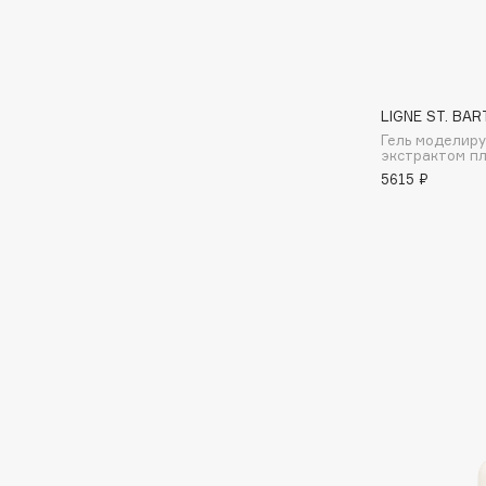
Aravia Professional
Alix Avien
Arcadia
Allies of Skin
Archetype
AMAN
LIGNE ST. BAR
Гель моделир
экстрактом п
B
5615 ₽
Babor
beautyblender
Baffy
Bebble
Balmain Hair Couture
Beverly Hills Polo Club
ЭКСКЛЮЗИВ
Biodance
Banderas
Bioderma
Basicare
Biomed
Batiste
Biorepair
Beauty Bomb
Blanx
Beauty Pati
Blistex
Beautyblades
НОВИНКА