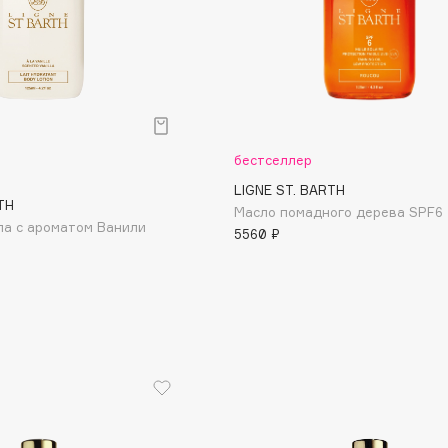
Consly
бестселлер
Corimo
LIGNE ST. BARTH
TH
CosRX
Масло помадного дерева SPF6
ла с ароматом Ванили
5560 ₽
Cottolina
Crescina
Cunzite
Curaprox