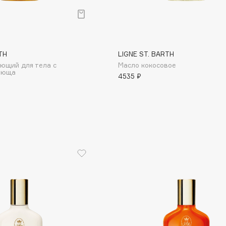
Aveda
Avene
TH
LIGNE ST. BARTH
ующий для тела с
Масло кокосовое
люща
4535 ₽
Boadicea The Victorious
Bobbi Brown
BOOMSHOP
BORK
Brunello Cucinelli
Bvlgari
by TERRY
BY WISHTREND
Byredo