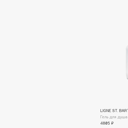
Eigshow
EpilProfi
Elemis
Erborian
Elian Russia
Essence
Elie Saab
Essential Parfums Paris
F
FANE
Flipper
Farmstay
FLOEMA
Felce Azzurra
Floraïku
Fillerina
Forlle'd
ЭКСКЛЮЗИВ
Fiona Franchimon
LIGNE ST. BAR
Гель для душ
4805 ₽