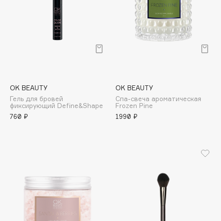
Deonica
Dessange
Dior
Divage
Dolce & Gabbana
Dolomit
OK BEAUTY
OK BEAUTY
Dorco
Гель для бровей
Спа-свеча ароматическая
DP Daily Perfection
фиксирующий Define&Shape
Frozen Pine
760 ₽
1990 ₽
Dr. Vranjes Firenze
Dr.Althea
Dr.Ceuracle
Dr.Jart+
DSD de Luxe
Dyson