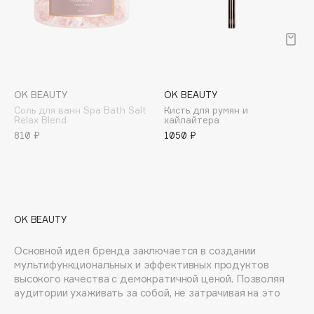
E
Eat My
Ecolatier
Ecotools
EGG
OK BEAUTY
OK BEAUTY
EGIA
Соль для ванн Spa Bath Salt
Кисть для румян и
Relax Blend
хайлайтера
Eigshow
810 ₽
1050 ₽
Elemis
Elian Russia
Elie Saab
Ella Bartsueva Brushes
OK BEAUTY
EMBRACE Haircare
Emmanuelle Jane
Основной идея бренда заключается в создании
мультифункциональных и эффективных продуктов
Enough
высокого качества с демократичной ценой. Позволяя
EpilProfi
аудитории ухаживать за собой, не затрачивая на это
много времени и средств.Главной целью для нас
Erborian