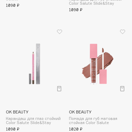
Color Salute Slide&Stay
Adele for you
1090 ₽
Финал лета
1090 ₽
Advante
ЭКСКЛЮЗИВ
1 АВГ - 31 АВГ
Aesop
Age Stop
ЭКСКЛЮЗИВ
AHFA Cosmetics
Ajmal
Alix Avien
Allies of Skin
AMAN
Amina Daudova Brushes
Amouage
Amuleto Di Casa
Angiopharm
ЭКСКЛЮЗИВ
OK BEAUTY
OK BEAUTY
Annbeauty
Карандаш для глаз стойкий
Помада для губ матовая
Anua
Color Salute Slide&Stay
стойкая Color Salute
1090 ₽
1020 ₽
Apadent