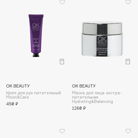
Biomed
Biorepair
Blanx
Blistex
BLOME
Boadicea The Victorious
Bobbi Brown
BOOMSHOP
BORK
Brunello Cucinelli
OK BEAUTY
OK BEAUTY
Bvlgari
Крем для рук питательный
Маска для лица экстра-
by TERRY
Moist&Care
питательная
Hydrating&Balancing
450 ₽
BY WISHTREND
1260 ₽
Byredo
C