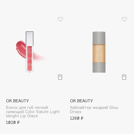
Apagard
Aravia Professional
Arcadia
Archetype
Architect Demidoff
ARIVE MAKEUP
Art&Fact
Art-Visage
Artdeco
Astra
Atelier Rebul
Augustinus Bader
OK BEAUTY
OK BEAUTY
Aveda
Блеск для губ легкий
Хайлайтер жидкий Glow
сияющий Color Salute Light
Drops
Avene
Weight Lip Glaze
1260 ₽
1020 ₽