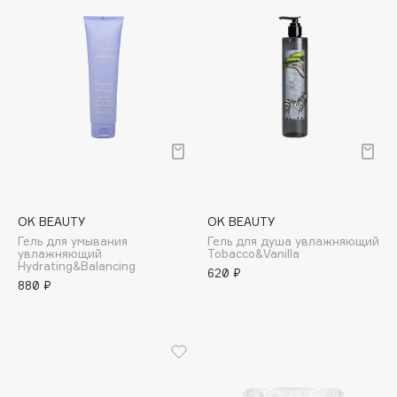
Cadence
Capelli Dorati
Carbon Theory
Carmex
Carolina Herrera
Catrice
Celimax
Cettua
OK BEAUTY
OK BEAUTY
Chupa Chups
Гель для умывания
Гель для душа увлажняющий
увлажняющий
Tobacco&Vanilla
Clarette
Hydrating&Balancing
620 ₽
Clarins
880 ₽
Clarins Precious
Clinique
Clive Christian
Club De Nuit