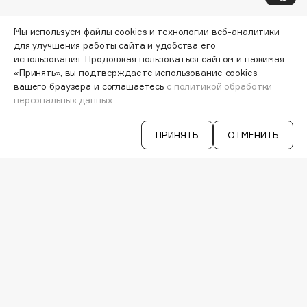
Hamis
МОИ ЗАКАЗЫ
Hapica
Мы используем файлы cookies и технологии веб-аналитики
ПЕРСОНАЛЬНЫЙ КОНСУЛЬТАНТ
HELIBEAUTY
для улучшения работы сайта и удобства его
АКЦИИ
использования. Продолжая пользоваться сайтом и нажимая
Hempz
ИНТЕРЕСНОЕ
«Принять», вы подтверждаете использование cookies
HFC
ПРОГРАММА ЛОЯЛЬНОСТИ
вашего браузера и соглашаетесь
с политикой обработки
ДОСТАВКА И ОПЛАТА
персональных данных.
Holika Holika
ВОПРОСЫ И ОТВЕТЫ
Holly Polly
БРЕНДЫ
ПРИНЯТЬ
ОТМЕНИТЬ
Holy Land
КАТАЛОГ
РАБОТА У НАС
I
МАГАЗИНЫ
КОНТАКТЫ
ПОСТАВЩИКАМ
I Love My Hair
АРЕНДА
Iceberg
Icon Skin
VISAGE PRO
СЕРВИСЫ
Influence Beauty
INGLOT
VK