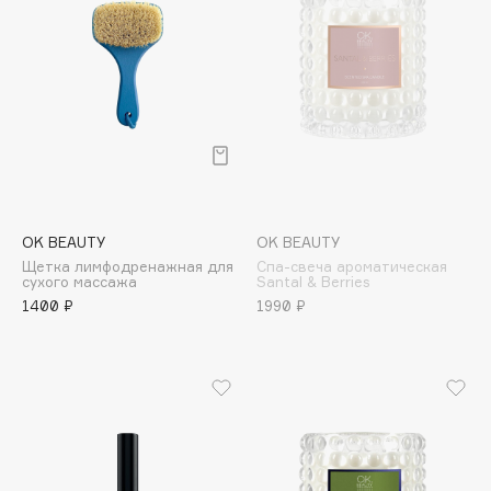
Collagenina
Consly
Corimo
CosRX
Cottolina
Crescina
Cunzite
Curaprox
OK BEAUTY
OK BEAUTY
Щетка лимфодренажная для
Спа-свеча ароматическая
сухого массажа
Santal & Berries
D
1400 ₽
1990 ₽
d'Alba
DABO
DARLING*
Darphin
Davines