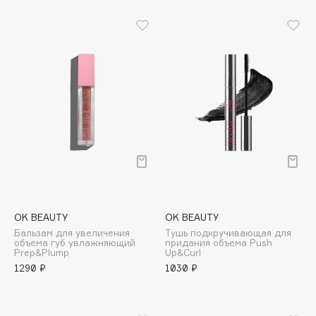
B
Babor
Baffy
Balmain Hair Couture
ЭКСКЛЮЗИВ
Banderas
Basicare
Batiste
Beauty Bomb
Beauty Pati
Beautyblades
НОВИНКА
OK BEAUTY
OK BEAUTY
beautyblender
Бальзам для увеличения
Тушь подкручивающая для
Bebble
объема губ увлажняющий
придания объема Push
Prep&Plump
Up&Curl
Beverly Hills Polo Club
1290 ₽
1030 ₽
Biodance
Bioderma