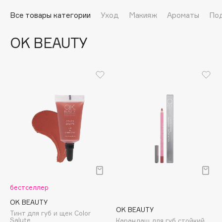
Подарки
Tom Ford
Все товары категории
Уход
Макияж
Ароматы
По
HFC
Для дома
Angiopharm
OK BEAUTY
Техника
KIKO Milano
Estée Lauder
Clarins
0 - 9
100BON
22|11
A
бестселлер
Acqua di Parma
OK BEAUTY
OK BEAUTY
Тинт для губ и щек Сolor
Acque di Italia
Salute
Карандаш для губ стойкий