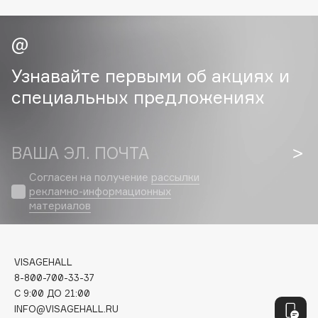
Geltek
Genosys
ЭКСКЛЮЗИВ
Geomar
Giardino Magico
Узнавайте первыми об акциях и
Gillette
специальных предложениях
Givenchy
Global Keratin
Global White
ВАША ЭЛ. ПОЧТА
Gourmandise
Согласен на получение
рассылки
Grace Day
рекламно-информационных
Guerlain
материалов
Guess
VISAGEHALL
H
8-800-700-33-37
C 9:00 ДО 21:00
Hadat Cosmetics
INFO@VISAGEHALL.RU