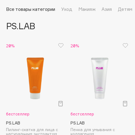
Подарки
Tom Ford
Все товары категории
Уход
Макияж
Азия
Детям
HFC
Для дома
Angiopharm
PS.LAB
Техника
KIKO Milano
Estée Lauder
Clarins
20%
20%
0 - 9
100BON
22|11
A
бестселлер
бестселлер
Acqua di Parma
PS.LAB
PS.LAB
Пилинг-скатка для лица с
Пенка для умывания с
Acque di Italia
натуральным экстрактом
коллагеном