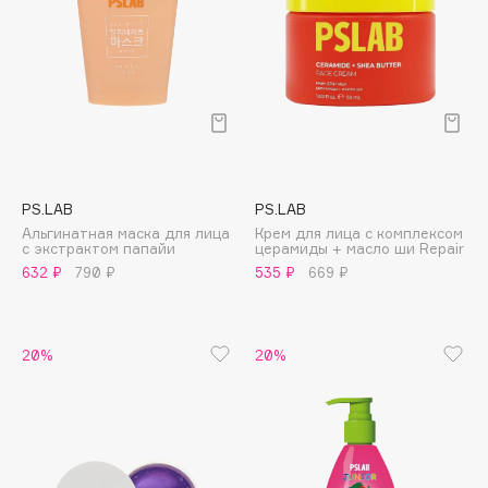
Collagenina
Consly
Corimo
CosRX
Cottolina
Crescina
Cunzite
PS.LAB
PS.LAB
Curaprox
Альгинатная маска для лица
Крем для лица с комплексом
с экстрактом папайи
церамиды + масло ши Repair
632 ₽
790 ₽
535 ₽
669 ₽
D
d'Alba
20%
20%
DABO
DARLING*
Darphin
Davines