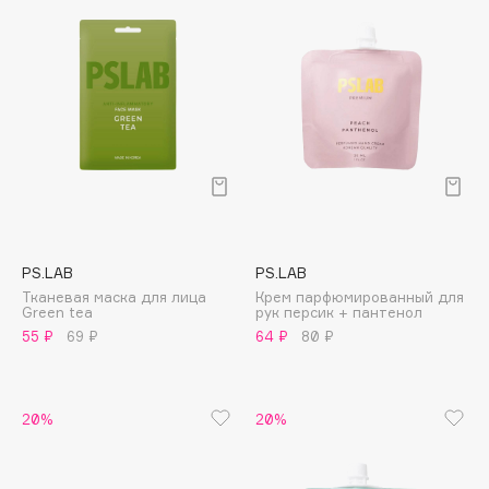
Biomed
Biorepair
Blanx
Blistex
BLOME
Boadicea The Victorious
Bobbi Brown
BOOMSHOP
BORK
PS.LAB
PS.LAB
Brunello Cucinelli
Тканевая маска для лица
Крем парфюмированный для
Bvlgari
Green tea
рук персик + пантенол
55 ₽
69 ₽
64 ₽
80 ₽
by TERRY
BY WISHTREND
Byredo
20%
20%
C