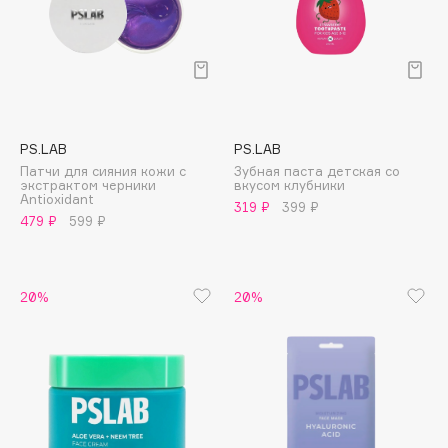
Deonica
Dessange
Dior
Divage
Dolce & Gabbana
PS.LAB
PS.LAB
Dolomit
Патчи для сияния кожи с
Зубная паста детская со
Dorco
экстрактом черники
вкусом клубники
Antioxidant
319 ₽
399 ₽
DP Daily Perfection
479 ₽
599 ₽
Dr. Vranjes Firenze
Dr.Althea
Dr.Ceuracle
20%
20%
Dr.Jart+
DSD de Luxe
Dyson