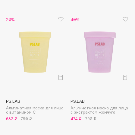
Apagard
Aravia Professional
20%
40%
Arcadia
Archetype
Architect Demidoff
ARIVE MAKEUP
Art&Fact
Art-Visage
Artdeco
Astra
Atelier Rebul
Augustinus Bader
PS.LAB
PS.LAB
Альгинатная маска для лица
Альгинатная маска для лица
Aveda
с витамином С
с экстрактом жемчуга
Avene
632 ₽
790 ₽
474 ₽
790 ₽