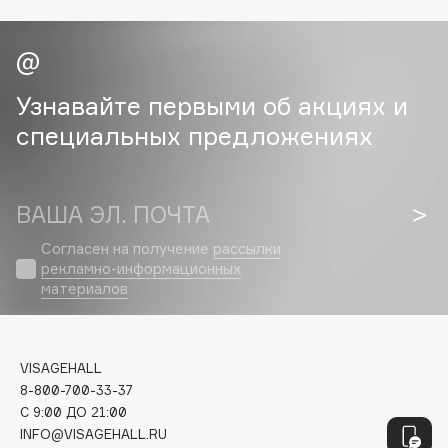
Genosys
ЭКСКЛЮЗИВ
Geomar
Giardino Magico
Gillette
Узнавайте первыми об акциях и
Givenchy
специальных предложениях
Global Keratin
Global White
Gourmandise
ВАША ЭЛ. ПОЧТА
Grace Day
Согласен на получение
рассылки
Guerlain
рекламно-информационных
Guess
материалов
H
VISAGEHALL
8-800-700-33-37
Hadat Cosmetics
C 9:00 ДО 21:00
Hamis
INFO@VISAGEHALL.RU