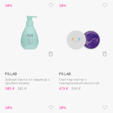
B
20%
20%
Babor
Baffy
Balmain Hair Couture
ЭКСКЛЮЗИВ
Banderas
Basicare
Batiste
Beauty Bomb
Beauty Pati
Beautyblades
НОВИНКА
PS.LAB
PS.LAB
beautyblender
Зубная паста от кариеса с
Глиттер-патчи с
пробиотиками
гиалуроновой кислотой
Bebble
305 ₽
381 ₽
479 ₽
599 ₽
Beverly Hills Polo Club
Biodance
Bioderma
20%
20%