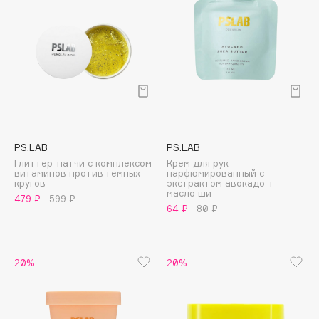
Cadence
Capelli Dorati
Carbon Theory
Carmex
Carolina Herrera
Catrice
Celimax
PS.LAB
PS.LAB
Глиттер-патчи с комплексом
Крем для рук
Cettua
витаминов против темных
парфюмированный с
кругов
экстрактом авокадо +
Chupa Chups
масло ши
479 ₽
599 ₽
Clarette
64 ₽
80 ₽
Clarins
Clarins Precious
НОВИНКА
20%
20%
Clinique
Clive Christian
Club De Nuit