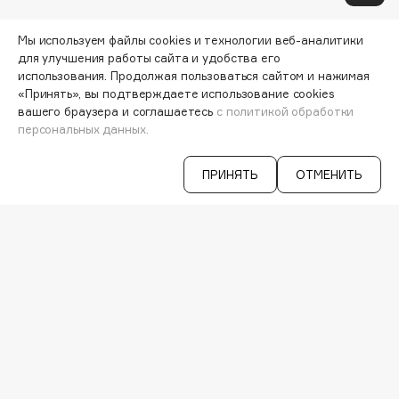
Hapica
МОИ ЗАКАЗЫ
HELIBEAUTY
Мы используем файлы cookies и технологии веб-аналитики
ПЕРСОНАЛЬНЫЙ КОНСУЛЬТАНТ
для улучшения работы сайта и удобства его
Hempz
АКЦИИ
использования. Продолжая пользоваться сайтом и нажимая
HFC
ИНТЕРЕСНОЕ
«Принять», вы подтверждаете использование cookies
ПРОГРАММА ЛОЯЛЬНОСТИ
Holika Holika
вашего браузера и соглашаетесь
с политикой обработки
ДОСТАВКА И ОПЛАТА
персональных данных.
Holly Polly
ВОПРОСЫ И ОТВЕТЫ
Holy Land
БРЕНДЫ
ПРИНЯТЬ
ОТМЕНИТЬ
КАТАЛОГ
I
РАБОТА У НАС
МАГАЗИНЫ
I Love My Hair
КОНТАКТЫ
ПОСТАВЩИКАМ
Iceberg
АРЕНДА
Icon Skin
Influence Beauty
VISAGE PRO
СЕРВИСЫ
INGLOT
Initio
VK