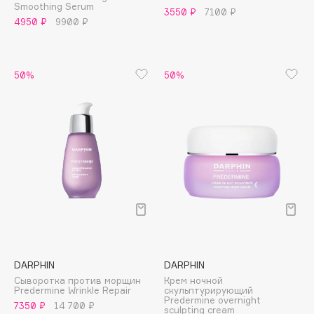
B
Smoothing Serum
3550 ₽
7100 ₽
4950 ₽
9900 ₽
Babor
Baffy
50%
50%
Balmain Hair Couture
ЭКСКЛЮЗИВ
Banderas
Basicare
Batiste
Beauty Bomb
Beauty Pati
Beautyblades
НОВИНКА
beautyblender
Bebble
Beverly Hills Polo Club
DARPHIN
DARPHIN
Biodance
Сыворотка против морщин
Крем ночной
Predermine Wrinkle Repair
скульптурирующий
Bioderma
Predermine overnight
7350 ₽
14 700 ₽
sculpting cream