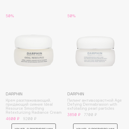
Collagenina
Consly
50%
50%
Corimo
CosRX
Cottolina
Crescina
Cunzite
Curaprox
D
d'Alba
DARPHIN
DARPHIN
Крем разглаживающий,
Пилинг антивозрастной Age
DABO
придающий сияние Ideal
Defying Dermabrasion with
Resource Smoothing
exfoliating pearl particles
DARLING*
Retexturizing Radiance Cream
3850 ₽
7700 ₽
Darphin
4600 ₽
9200 ₽
Davines