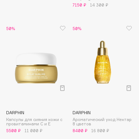
Biomed
7150 ₽
14 300 ₽
Biorepair
Blanx
Blistex
50%
50%
BLOME
Boadicea The Victorious
Bobbi Brown
BOOMSHOP
BORK
Brunello Cucinelli
Bvlgari
by TERRY
BY WISHTREND
DARPHIN
DARPHIN
Byredo
Капсулы для сияния кожи с
Ароматический уход Нектар
провитаминами С и Е
8 цветов
5500 ₽
11 000 ₽
8400 ₽
16 800 ₽
C