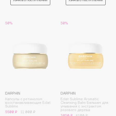
УЗНАТЬ О ПОСТУПЛЕНИИ
УЗНАТЬ О ПОСТУПЛЕНИИ
Deonica
Dessange
Dior
50%
50%
Divage
Dolce & Gabbana
Dolomit
Dorco
DP Daily Perfection
Dr. Vranjes Firenze
Dr.Althea
Dr.Ceuracle
Dr.Jart+
DSD de Luxe
DARPHIN
DARPHIN
Dyson
Капсулы с ретинолом
Eclat Sublime Aromatic
восстанавливающие Eclat
Cleansing Balm Бальзам для
Sublime
умывания с экстрактом
розового дерева
5500 ₽
11 000 ₽
3050 ₽
6100 ₽