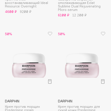
восстанавливающий Ideal
омолаживающая Eclat
Adele for you
Resource Overnight
Sublime Dual Rejuvenating
Финал лета
Micro-serum
Advante
4600 ₽
9200 ₽
ЭКСКЛЮЗИВ
6100 ₽
12 200 ₽
1 АВГ - 31 АВГ
Aesop
Age Stop
ЭКСКЛЮЗИВ
AHFA Cosmetics
50%
50%
Ajmal
Alix Avien
Allies of Skin
AMAN
Amina Daudova Brushes
Amouage
Amuleto Di Casa
Angiopharm
ЭКСКЛЮЗИВ
Annbeauty
DARPHIN
DARPHIN
Anua
Крем против морщин
Крем против морщин для
Apadent
Predermine cream
сухой кожи Predermine