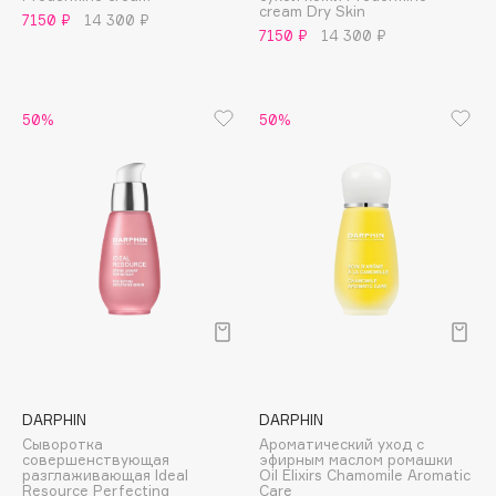
cream Dry Skin
7150 ₽
14 300 ₽
Apagard
7150 ₽
14 300 ₽
Aravia Professional
Arcadia
Archetype
50%
50%
Architect Demidoff
ARIVE MAKEUP
Art&Fact
Art-Visage
Artdeco
Astra
Atelier Rebul
Augustinus Bader
Aveda
DARPHIN
DARPHIN
Avene
Сыворотка
Ароматический уход с
совершенствующая
эфирным маслом ромашки
разглаживающая Ideal
Oil Elixirs Chamomile Aromatic
Resource Perfecting
Care