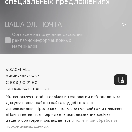
специальных предложениях
Genosys
ЭКСКЛЮЗИВ
Geomar
Giardino Magico
ВАША ЭЛ. ПОЧТА
Gillette
Согласен на получение
рассылки
Givenchy
рекламно-информационных
Global Keratin
материалов
Global White
Gourmandise
Grace Day
VISAGEHALL
Guerlain
8-800-700-33-37
C 9:00 ДО 21:00
Guess
INFO@VISAGEHALL.RU
Мы используем файлы cookies и технологии веб-аналитики
МОИ ЗАКАЗЫ
для улучшения работы сайта и удобства его
H
использования. Продолжая пользоваться сайтом и нажимая
ПЕРСОНАЛЬНЫЙ КОНСУЛЬТАНТ
«Принять», вы подтверждаете использование cookies
АКЦИИ
Hadat Cosmetics
вашего браузера и соглашаетесь
с политикой обработки
ИНТЕРЕСНОЕ
персональных данных.
Hamis
ПРОГРАММА ЛОЯЛЬНОСТИ