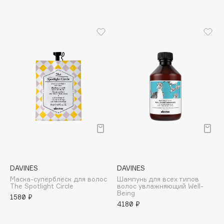
B
Babor
Baffy
Balmain Hair Couture
ЭКСКЛЮЗИВ
Banderas
Basicare
Batiste
Beauty Bomb
Beauty Pati
Beautyblades
НОВИНКА
beautyblender
DAVINES
DAVINES
Bebble
Маска-суперблеск для волос
Шампунь для всех типов
Beverly Hills Polo Club
The Spotlight Circle
волос увлажняющий Well-
Being
1580 ₽
Biodance
4180 ₽
Bioderma