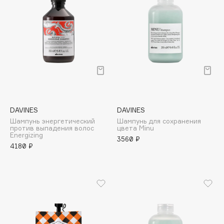
Deonica
Dessange
Dior
Divage
Dolce & Gabbana
Dolomit
Dorco
DP Daily Perfection
DAVINES
DAVINES
Dr. Vranjes Firenze
Шампунь энергетический
Шампунь для сохранения
против выпадения волос
цвета Minu
Dr.Althea
Energizing
3560 ₽
4180 ₽
Dr.Ceuracle
Dr.Jart+
DSD de Luxe
Dyson