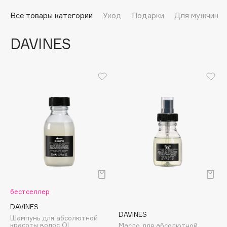
Подарки
Tom Ford
Все товары категории
Уход
Подарки
Для мужчин
HFC
Для дома
Angiopharm
DAVINES
Техника
KIKO Milano
Estée Lauder
Clarins
0 - 9
100BON
22|11
A
бестселлер
Acqua di Parma
DAVINES
DAVINES
Шампунь для абсолютной
Acque di Italia
красоты волос Ol
Масло для абсолютной