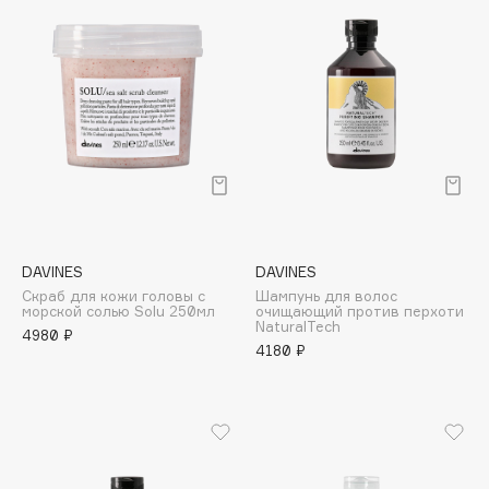
Collagenina
Consly
Corimo
CosRX
Cottolina
Crescina
Cunzite
Curaprox
DAVINES
DAVINES
Скраб для кожи головы с
Шампунь для волос
D
морской солью Solu 250мл
очищающий против перхоти
NaturalTech
4980 ₽
4180 ₽
d'Alba
DABO
DARLING*
Darphin
Davines