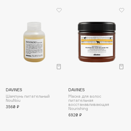
Biomed
Biorepair
Blanx
Blistex
BLOME
Boadicea The Victorious
Bobbi Brown
BOOMSHOP
BORK
Brunello Cucinelli
Bvlgari
DAVINES
DAVINES
by TERRY
Шампунь питательный
Маска для волос
BY WISHTREND
NouNou
питательная
восстанавливающая
3560 ₽
Byredo
Nourishing
6920 ₽
C