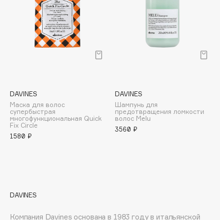
E
Eat My
Ecolatier
Ecotools
EGIA
Eigshow
Elemis
DAVINES
DAVINES
Маска для волос
Шампунь для
Elian Russia
супербыстрая
предотвращения ломкости
многофункциональная Quick
волос Melu
Elie Saab
Fix Circle
3560 ₽
Ella Bartsueva Brushes
1580 ₽
EMBRACE Haircare
Emmanuelle Jane
Enough
EpilProfi
DAVINES
Erborian
Essence
Компания Davines основана в 1983 году в итальянской