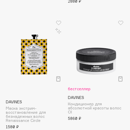
2880 ₽
Apagard
Aravia Professional
Arcadia
Archetype
Architect Demidoff
ARIVE MAKEUP
Art&Fact
Art-Visage
Artdeco
Astra
Atelier Rebul
бестселлер
Augustinus Bader
DAVINES
DAVINES
Кондиционер для
Aveda
абсолютной красоты волос
Маска экстрим-
OI
Avene
восстановление для
безнадежных волос
5860 ₽
Renaissance Circle
1580 ₽