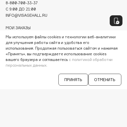
Hapica
8-800-700-33-37
C 9:00 ДО 21:00
HELIBEAUTY
INFO@VISAGEHALL.RU
Hempz
HFC
МОИ ЗАКАЗЫ
ПЕРСОНАЛЬНЫЙ КОНСУЛЬТАНТ
Holika Holika
Мы используем файлы cookies и технологии веб-аналитики
АКЦИИ
Holly Polly
для улучшения работы сайта и удобства его
ИНТЕРЕСНОЕ
использования. Продолжая пользоваться сайтом и нажимая
Holy Land
ПРОГРАММА ЛОЯЛЬНОСТИ
«Принять», вы подтверждаете использование cookies
ДОСТАВКА И ОПЛАТА
вашего браузера и соглашаетесь
с политикой обработки
персональных данных.
ВОПРОСЫ И ОТВЕТЫ
I
БРЕНДЫ
КАТАЛОГ
ПРИНЯТЬ
ОТМЕНИТЬ
I Love My Hair
РАБОТА У НАС
Iceberg
МАГАЗИНЫ
Icon Skin
КОНТАКТЫ
Influence Beauty
ПОСТАВЩИКАМ
INGLOT
АРЕНДА
Initio