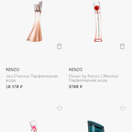
Biomed
Biorepair
Blanx
Blistex
BLOME
Boadicea The Victorious
Bobbi Brown
BOOMSHOP
BORK
KENZO
KENZO
Brunello Cucinelli
Jeu D'amour Парфюмерная
Flower by Kenzo L'Absolue
вода
Парфюмерная вода
Bvlgari
10 570 ₽
8700 ₽
by TERRY
BY WISHTREND
Byredo
C