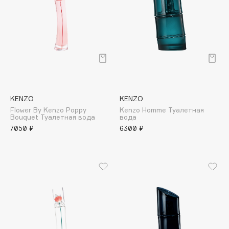
Cadence
Capelli Dorati
Carbon Theory
Carmex
Carolina Herrera
Catrice
KENZO
KENZO
Celimax
Flower By Kenzo Poppy
Kenzo Homme Туалетная
Bouquet Туалетная вода
вода
Cettua
7050 ₽
6300 ₽
Chupa Chups
Clarette
Clarins
Clarins Precious
НОВИНКА
Clinique
Clive Christian
Club De Nuit