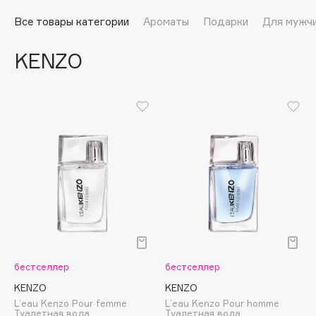
Подарки
Tom Ford
Все товары категории
Ароматы
Подарки
Для мужч
HFC
Для дома
Angiopharm
KENZO
Техника
KIKO Milano
Estée Lauder
Clarins
0 - 9
100BON
22|11
A
бестселлер
бестселлер
Acqua di Parma
KENZO
KENZO
L’eau Kenzo Pour femme
L’eau Kenzo Pour homme
Acque di Italia
Туалетная вода
Туалетная вода