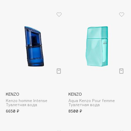
Apagard
Aravia Professional
Arcadia
Archetype
Architect Demidoff
ARIVE MAKEUP
Art&Fact
Art-Visage
Artdeco
Astra
Atelier Rebul
KENZO
KENZO
Augustinus Bader
Kenzo homme Intense
Aqua Kenzo Pour femme
Туалетная вода
Туалетная вода
Aveda
6650 ₽
8500 ₽
Avene