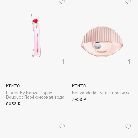
B
Babor
Baffy
Balmain Hair Couture
ЭКСКЛЮЗИВ
Banderas
Basicare
Batiste
Beauty Bomb
Beauty Pati
KENZO
KENZO
Beautyblades
НОВИНКА
Flower By Kenzo Poppy
Kenzo World Туалетная вода
beautyblender
Bouquet Парфюмерная вода
7050 ₽
8050 ₽
Bebble
Beverly Hills Polo Club
Biodance
Bioderma