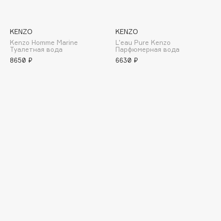
E
Eat My
KENZO
KENZO
Ecolatier
Kenzo Homme Marine
L'eau Pure Kenzo
Туалетная вода
Парфюмерная вода
Ecotools
8650 ₽
6630 ₽
EGG
EGIA
Eigshow
Elemis
Elian Russia
Elie Saab
Ella Bartsueva Brushes
EMBRACE Haircare
Emmanuelle Jane
Enough
EpilProfi
Erborian