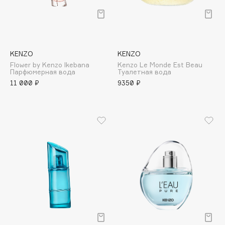
Deonica
Dessange
Dior
Divage
KENZO
KENZO
Dolce & Gabbana
Flower by Kenzo Ikebana
Kenzo Le Monde Est Beau
Парфюмерная вода
Туалетная вода
Dolomit
11 000 ₽
9350 ₽
Dorco
DP Daily Perfection
Dr. Vranjes Firenze
Dr.Althea
Dr.Ceuracle
Dr.Jart+
DSD de Luxe
Dyson