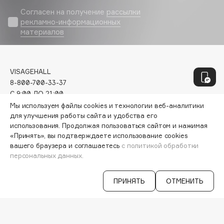
Geltek
Согласен на получение
рассылки
Genosys
ЭКСКЛЮЗИВ
рекламно-информационных
материалов
Geomar
Giardino Magico
Gillette
VISAGEHALL
Givenchy
8-800-700-33-37
Global Keratin
C 9:00 ДО 21:00
Global White
INFO@VISAGEHALL.RU
Мы используем файлы cookies и технологии веб-аналитики
Gourmandise
для улучшения работы сайта и удобства его
использования. Продолжая пользоваться сайтом и нажимая
МОИ ЗАКАЗЫ
Grace Day
«Принять», вы подтверждаете использование cookies
ПЕРСОНАЛЬНЫЙ КОНСУЛЬТАНТ
Guerlain
вашего браузера и соглашаетесь
с политикой обработки
АКЦИИ
персональных данных.
Guess
ИНТЕРЕСНОЕ
ПРОГРАММА ЛОЯЛЬНОСТИ
ПРИНЯТЬ
ОТМЕНИТЬ
ДОСТАВКА И ОПЛАТА
H
ВОПРОСЫ И ОТВЕТЫ
БРЕНДЫ
КАТАЛОГ
Hadat Cosmetics