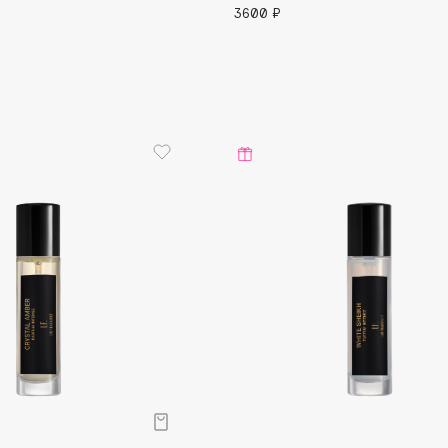
3600 ₽
Eva Mosaic
Ex Nihilo
EXOARI L
Fragrance Du Bois
Frederic Malle
Frudia
Funny Organix