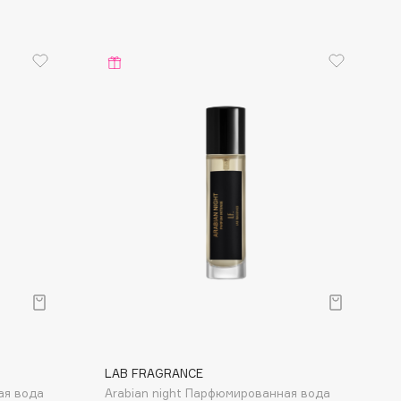
LAB FRAGRANCE
ая вода
Arabian night Парфюмированная вода