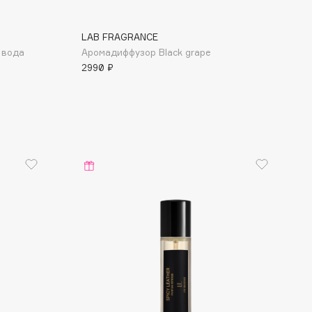
LAB FRAGRANCE
 вода
Аромадиффузор Black grape
2990 ₽