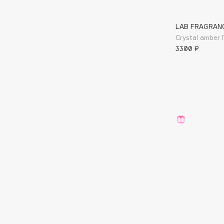
G
LAB FRAGRAN
Crystal ambe
Garnier
Giardino Magico
3300 ₽
Gecko
Gillette
Geltek
Givenchy
Genosys
Global Keratin
ЭКСКЛЮЗИВ
Global White
Geomar
H
Hadat Cosmetics
HELIBEAUTY
Hamis
Hempz
Hapica
HFC