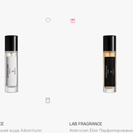
Dr.Althea
Dr.Ceuracle
Dr.Jart+
DSD de Luxe
Dyson
Estée Lauder
Etat Pur
CE
LAB FRAGRANCE
Etude House
ная вода Adventurer
Ambroxan Elixir Парфюмированн
Etude organix