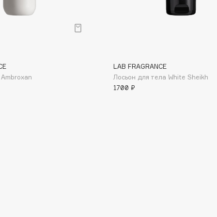
Institute Estelare
CE
LAB FRAGRANCE
Instytutum
 Ambroxan
Лосьон для тела White Sheikh
invisibobble
1700 ₽
IS Clinical
Jo Malone London
Juliette Has A Gun
Juvena