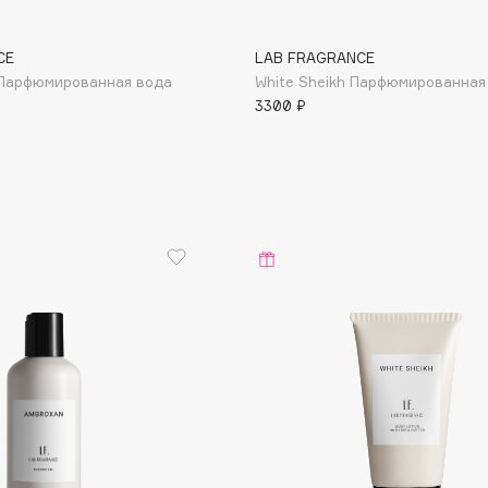
CE
LAB FRAGRANCE
r Парфюмированная вода
White Sheikh Парфюмированная
Gourmandise
3300 ₽
Grace Day
Guerlain
Guess
Holika Holika
Holly Polly
Holy Land