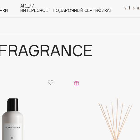
АКЦИИ
НКИ
ИНТЕРЕСНОЕ
ПОДАРОЧНЫЙ СЕРТИФИКАТ
 FRAGRANCE
P
Q
R
S
T
U
V
W
Y
Z
А - Я
Angiopharm
KIKO Milano
Estée Lauder
Clarins