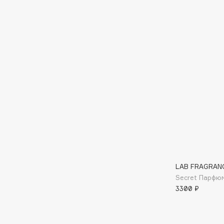
BLOME
C
Cadence
Chupa Chups
Capelli Dorati
Clarette
Carbon Theory
Clarins
Carmex
Clarins Precious
НОВИНКА
Carolina Herrera
Clinique
Catrice
Clive Christian
Celimax
Club De Nuit
LAB FRAGRAN
Cettua
Collagenina
Secret Парфю
3300 ₽