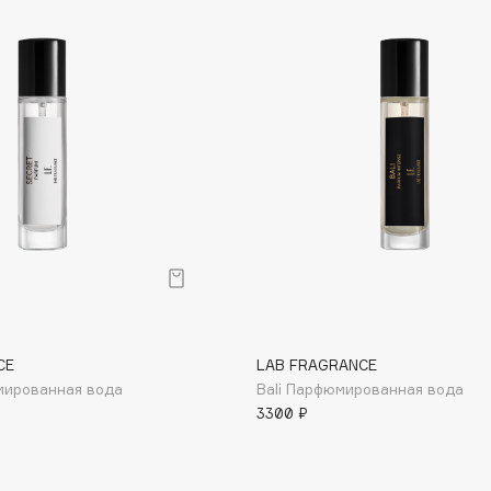
Consly
Corimo
CosRX
Cottolina
Crescina
Cunzite
Curaprox
CE
LAB FRAGRANCE
мированная вода
Bali Парфюмированная вода
3300 ₽