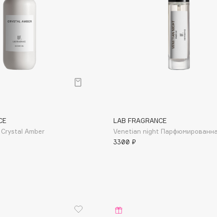
Aveda
Avene
Boadicea The Victorious
Bobbi Brown
CE
LAB FRAGRANCE
BOOMSHOP
 Crystal Amber
Venetian night Парфюмированн
BORK
3300 ₽
Brunello Cucinelli
Bvlgari
by TERRY
BY WISHTREND
Byredo