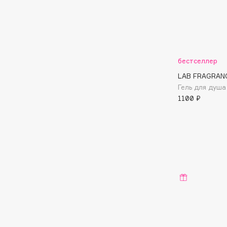
Подарки
0 - 9
Для дома
100BON
22|11
Техника
бестселлер
LAB FRAGRAN
Гель для душа 
A
1100 ₽
Acqua di Parma
Amina Daudova Brushes
Acque di Italia
Amouage
Adele for you
Amuleto Di Casa
Advante
Angiopharm
ЭКСКЛЮЗИВ
ЭКСКЛЮЗИВ
Aesop
Annbeauty
Age Stop
Anua
ЭКСКЛЮЗИВ
Apadent
AHFA Cosmetics
Apagard
Ajmal