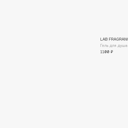
I
I Love My Hair
INGLOT
LAB FRAGRAN
Iceberg
Initio
Гель для душа
Icon Skin
Insight Professional
1100 ₽
Influence Beauty
Institut Esthederm
J
James Read
Janeke
Jan Marini
Jimmy Choo
ЭКСКЛЮЗИВ
JMsolution
Jane Iredale