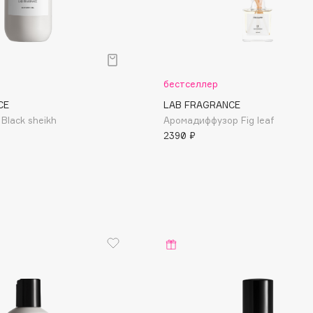
бестселлер
CE
LAB FRAGRANCE
Black sheikh
Аромадиффузор Fig leaf
2390 ₽
Architect Demidoff
ARIVE MAKEUP
Art&Fact
Art-Visage
Artdeco
Astra
Atelier Rebul
Augustinus Bader