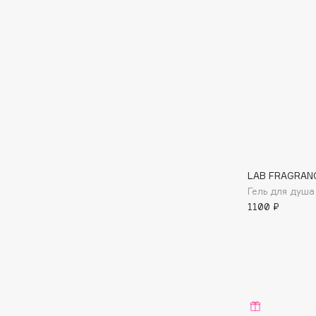
Aravia Professional
Alix Avien
Arcadia
Allies of Skin
Archetype
AMAN
B
Babor
beautyblender
Baffy
Bebble
LAB FRAGRAN
Balmain Hair Couture
Beverly Hills Polo Club
ЭКСКЛЮЗИВ
Гель для душа
Biodance
1100 ₽
Banderas
Bioderma
Basicare
Biomed
Batiste
Biorepair
Beauty Bomb
Blanx
Beauty Pati
Blistex
Beautyblades
НОВИНКА