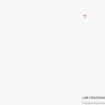
D
d'Alba
Dior
DABO
Divage
DARLING*
Dolce & Gabbana
Darphin
Dolomit
Davines
Dorco
Deonica
DP Daily Perfection
Dessange
Dr. Vranjes Firenze
E
Eat My
Ella Bartsueva Brushes
Ecolatier
EMBRACE Haircare
LAB FRAGRAN
Ecotools
Emmanuelle Jane
Парфюмирован
EGG
Enough