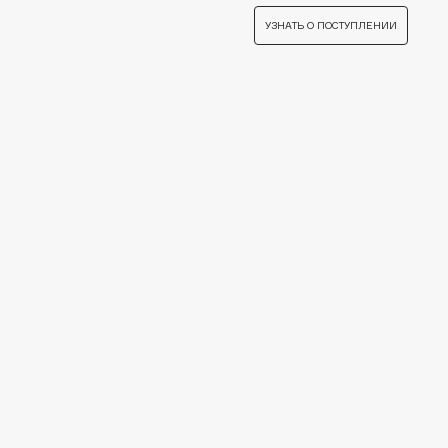
Apagard
УЗНАТЬ О ПОСТУПЛЕНИИ
Aravia Professional
Arcadia
Archetype
Architect Demidoff
ARIVE MAKEUP
Art&Fact
Art-Visage
Artdeco
Astra
Atelier Rebul
Augustinus Bader
Aveda
Avene