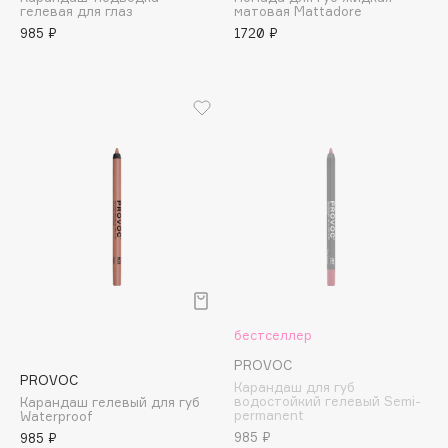
гелевая для глаз
матовая Mattadore
Adele for you
Финал лета
985 ₽
1720 ₽
Advante
ЭКСКЛЮЗИВ
1 АВГ - 31 АВГ
Aesop
Age Stop
ЭКСКЛЮЗИВ
AHFA Cosmetics
Ajmal
Alix Avien
Allies of Skin
AMAN
Amina Daudova Brushes
Amouage
Amuleto Di Casa
бестселлер
Angiopharm
ЭКСКЛЮЗИВ
PROVOC
PROVOC
Annbeauty
Карандаш для губ
водостойкий гелевый Semi-
Карандаш гелевый для губ
Anua
permanent
Waterproof
985 ₽
985 ₽
Apadent