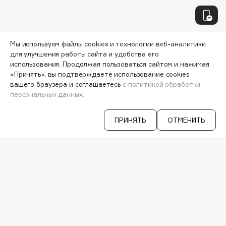
Cadence
Capelli Dorati
Мы используем файлы cookies и технологии веб-аналитики
Carbon Theory
для улучшения работы сайта и удобства его
Carmex
использования. Продолжая пользоваться сайтом и нажимая
«Принять», вы подтверждаете использование cookies
Carolina Herrera
вашего браузера и соглашаетесь
с политикой обработки
Catrice
персональных данных.
Celimax
Cettua
ПРИНЯТЬ
ОТМЕНИТЬ
Chupa Chups
Clarette
Узнавайте первыми об акциях и
Clarins
специальных предложениях
Clarins Precious
НОВИНКА
Clinique
Clive Christian
ВАША ЭЛ. ПОЧТА
Club De Nuit