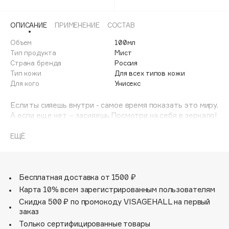
Adele for you
Финал лета
Advante
ЭКСКЛЮЗИВ
ОПИСАНИЕ
ПРИМЕНЕНИЕ
СОСТАВ
1 АВГ - 31 АВГ
Aesop
Объем
100мл
Age Stop
Тип продукта
Мист
ЭКСКЛЮЗИВ
Страна бренда
Россия
AHFA Cosmetics
Тип кожи
Для всех типов кожи
Ajmal
Для кого
Унисекс
Alix Avien
Если ты сияешь внутри - самое время показать это миру.
Allies of Skin
А если еще нет – засияешь.Посмотри на себя в зеркало!
AMAN
Твои увлажненные кожа и волосы мерцают, как
драгоценность. Ее не утаить, она манит и источает
ЕЩЁ
Amina Daudova Brushes
райский аромат кокоса, переплетающегося с нотками
Amouage
цитрусов и шоколада.
Amuleto Di Casa
Бесплатная доставка от 1500 ₽
Angiopharm
ЭКСКЛЮЗИВ
Карта 10% всем зарегистрированным пользователям
Annbeauty
Скидка 500 ₽ по промокоду VISAGEHALL на первый
заказ
Anua
Только сертифицированные товары
Apadent