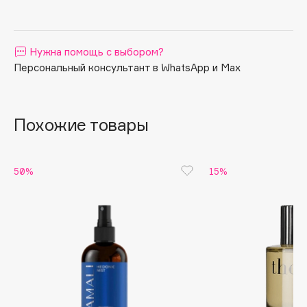
Apagard
Aravia Professional
Нужна помощь с выбором?
Arcadia
Персональный консультант в WhatsApp и Max
Archetype
Architect Demidoff
ARIVE MAKEUP
Похожие товары
Art&Fact
Art-Visage
Artdeco
50%
15%
Astra
Atelier Rebul
Augustinus Bader
Aveda
Avene