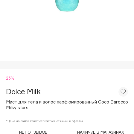
Подарки
Tom Ford
HFC
Для дома
Angiopharm
Техника
KIKO Milano
Estée Lauder
Clarins
0 - 9
25%
100BON
22|11
Dolce Milk
Мист для тела и волос парфюмированный Coco Barocco
A
Milky stars
Acqua di Parma
*Цена на сайте может отличаться от цены в офлайн
Acque di Italia
НЕТ ОТЗЫВОВ
НАЛИЧИЕ В МАГАЗИНАХ