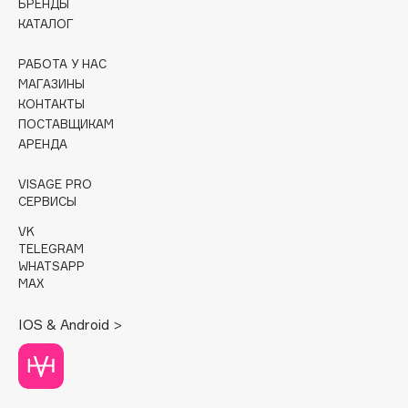
БРЕНДЫ
КАТАЛОГ
Cadence
Capelli Dorati
РАБОТА У НАС
МАГАЗИНЫ
Carbon Theory
КОНТАКТЫ
Carmex
ПОСТАВЩИКАМ
Carolina Herrera
АРЕНДА
Catrice
VISAGE PRO
Celimax
СЕРВИСЫ
Cettua
VK
Chupa Chups
TELEGRAM
Clarette
WHATSAPP
MAX
Clarins
Clarins Precious
НОВИНКА
IOS & Android >
Clinique
Clive Christian
Club De Nuit