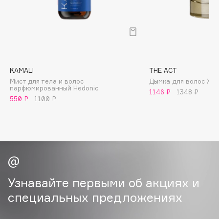
B
Babor
Baffy
Balmain Hair Couture
ЭКСКЛЮЗИВ
Banderas
KAMALI
THE ACT
Мист для тела и волос
Дымка для волос XX
Basicare
парфюмированный Hedonic
1146 ₽
1348 ₽
Batiste
550 ₽
1100 ₽
Beauty Bomb
Beauty Pati
Beautyblades
НОВИНКА
beautyblender
Bebble
Узнавайте первыми об акциях и
Beverly Hills Polo Club
специальных предложениях
Biodance
Bioderma