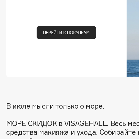
Подарки
0 - 9
Для дома
100BON
22|11
Техника
ПЕРЕЙТИ К ПОКУПКАМ
A
Acqua di Parma
Amina Daudova Brushes
Acque di Italia
Amouage
Adele for you
Amuleto Di Casa
Advante
Angiopharm
ЭКСКЛЮЗИВ
ЭКСКЛЮЗИВ
В июле мысли только о море.
Aesop
Annbeauty
Age Stop
Anua
ЭКСКЛЮЗИВ
МОРЕ СКИДОК в VISAGEHALL. Весь мес
Apadent
AHFA Cosmetics
средства макияжа и ухода. Собирайте 
Apagard
Ajmal