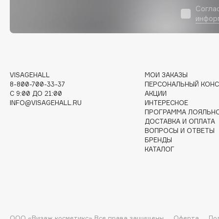
Согла
EGIA
EpilProfi
инфор
Eigshow
Erborian
Elemis
Essence
Elian Russia
Essential Parfums Paris
Elie Saab
Estrâde
VISAGEHALL
МОИ ЗАКАЗЫ
8-800-700-33-37
ПЕРСОНАЛЬНЫЙ КОНС
C 9:00 ДО 21:00
АКЦИИ
INFO@VISAGEHALL.RU
ИНТЕРЕСНОЕ
ПРОГРАММА ЛОЯЛЬН
F
ДОСТАВКА И ОПЛАТА
ВОПРОСЫ И ОТВЕТЫ
FANE
Flipper
БРЕНДЫ
КАТАЛОГ
Farmstay
FLOEMA
Felce Azzurra
Floraïku
Fillerina
Forlle'd
ЭКСКЛЮЗИВ
Fiona Franchimon
ООО «Визаж косметикс» Все права защищены
Оферта
По