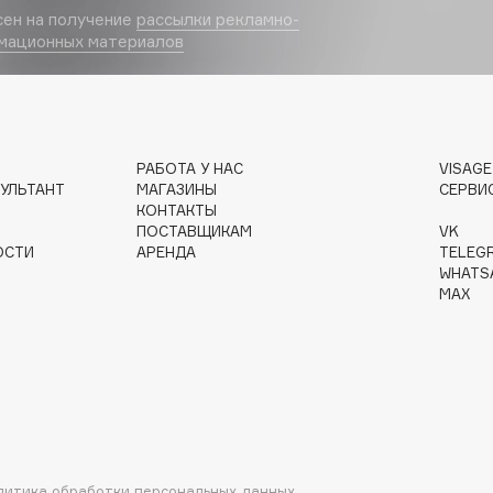
сен на получение
рассылки рекламно-
Eva Mosaic
мационных материалов
Ex Nihilo
EXOARI L
РАБОТА У НАС
VISAG
УЛЬТАНТ
МАГАЗИНЫ
СЕРВИ
КОНТАКТЫ
ПОСТАВЩИКАМ
VK
ОСТИ
АРЕНДА
TELEG
WHATS
MAX
Fragrance Du Bois
Frederic Malle
Frudia
Funny Organix
литика обработки персональных данных