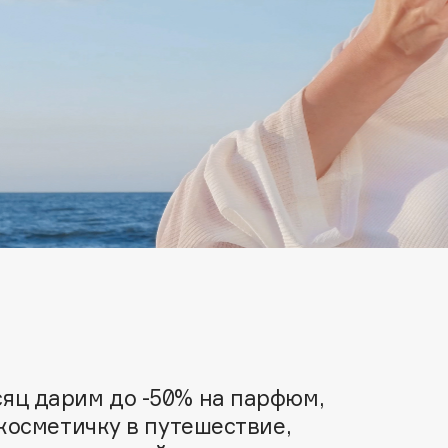
Architect Demidoff
ARIVE MAKEUP
Art&Fact
Art-Visage
Artdeco
Astra
яц дарим до -50% на парфюм,
Atelier Rebul
косметичку в путешествие,
Augustinus Bader