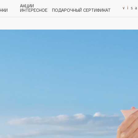
АКЦИИ
НКИ
ИНТЕРЕСНОЕ
ПОДАРОЧНЫЙ СЕРТИФИКАТ
P
Q
R
S
T
U
V
W
Y
Z
А - Я
Angiopharm
KIKO Milano
Estée Lauder
Clarins