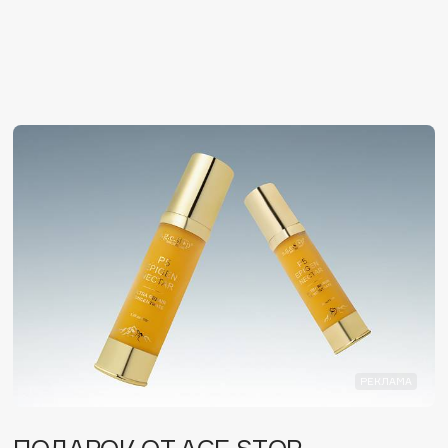
Consly
Corimo
CosRX
Cottolina
Crescina
Cunzite
Curaprox
РЕКЛАМА