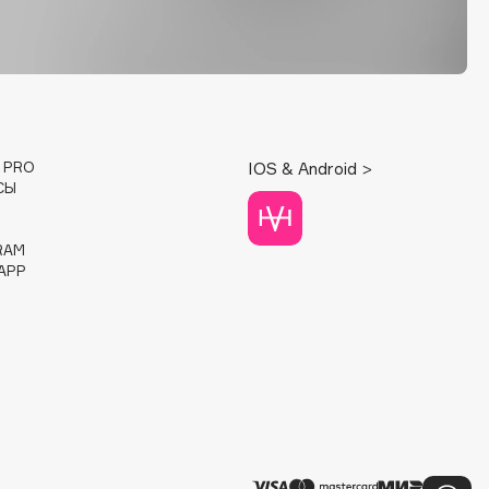
E PRO
IOS & Android >
СЫ
RAM
APP