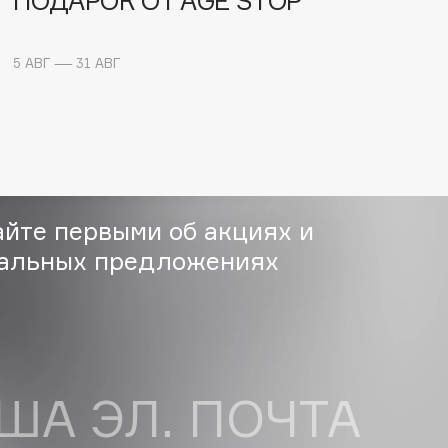
ПОДАРОК ОТ AGE STOP
Dr.Althea
5 АВГ — 31 АВГ
Dr.Ceuracle
Dr.Jart+
DSD de Luxe
Dyson
айте первыми об акциях и
альных предложениях
Estée Lauder
Etat Pur
ША ЭЛ. ПОЧТА
Etude House
Etude organix