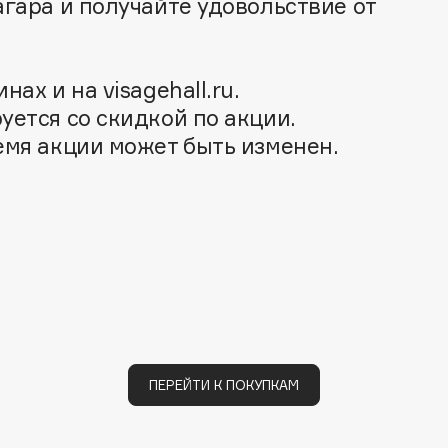
агара и получайте удовольствие от
Aveda
Avene
ах и на visagehall.ru.
уется со скидкой по акции.
емя акции может быть изменен.
Boadicea The Victorious
Bobbi Brown
BOOMSHOP
BORK
Brunello Cucinelli
Bvlgari
by TERRY
ПЕРЕЙТИ К ПОКУПКАМ
BY WISHTREND
Byredo