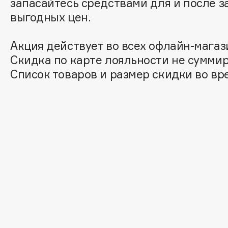
запасайтесь средствами для и после з
Aravia Professional
Alix Avien
выгодных цен.
Arcadia
Allies of Skin
Archetype
AMAN
Акция действует во всех офлайн-магазин
Скидка по карте лояльности не суммир
Список товаров и размер скидки во вр
B
Babor
beautyblender
Baffy
Bebble
Balmain Hair Couture
Beverly Hills Polo Club
ЭКСКЛЮЗИВ
Biodance
Banderas
Bioderma
Basicare
Biomed
Batiste
Biorepair
Beauty Bomb
Blanx
Beauty Pati
Blistex
Beautyblades
НОВИНКА