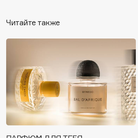
BLOME
Читайте также
C
Cadence
Chupa Chups
Capelli Dorati
Clarette
Carbon Theory
Clarins
Carmex
Clarins Precious
Carolina Herrera
Clinique
Catrice
Clive Christian
Celimax
Club De Nuit
Cettua
Collagenina