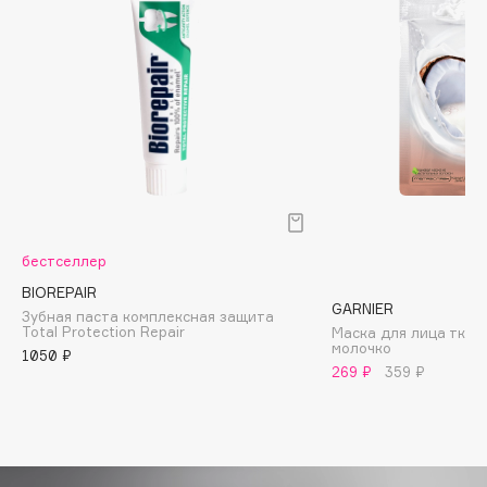
Biomed
Biorepair
Blanx
Blistex
BLOME
Boadicea The Victorious
Bobbi Brown
BOOMSHOP
BORK
бестселлер
Brunello Cucinelli
BIOREPAIR
GARNIER
Bvlgari
Зубная паста комплексная защита
Total Protection Repair
Маска для лица ткан
by TERRY
молочко
1050 ₽
BY WISHTREND
269 ₽
359 ₽
Byredo
C