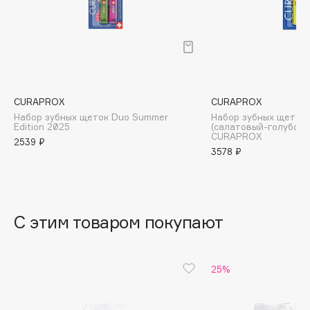
B
Babor
Baffy
Balmain Hair Couture
ЭКСКЛЮЗИВ
Banderas
CURAPROX
CURAPROX
Набор зубных щеток Duo Summer
Набор зубных щеток U
Basicare
Edition 2025
(салатовый-голубой
CURAPROX
Batiste
2539 ₽
3578 ₽
Beauty Bomb
Beauty Pati
Beautyblades
НОВИНКА
beautyblender
С этим товаром покупают
Bebble
Beverly Hills Polo Club
25%
Biodance
Bioderma