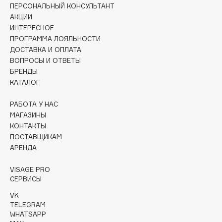
Collagenina
ПЕРСОНАЛЬНЫЙ КОНСУЛЬТАНТ
АКЦИИ
Consly
ИНТЕРЕСНОЕ
Corimo
ПРОГРАММА ЛОЯЛЬНОСТИ
CosRX
ДОСТАВКА И ОПЛАТА
Cottolina
ВОПРОСЫ И ОТВЕТЫ
БРЕНДЫ
Crescina
КАТАЛОГ
Cunzite
Curaprox
РАБОТА У НАС
МАГАЗИНЫ
КОНТАКТЫ
D
ПОСТАВЩИКАМ
АРЕНДА
d'Alba
VISAGE PRO
DABO
СЕРВИСЫ
DARLING*
VK
Darphin
TELEGRAM
WHATSAPP
Davines