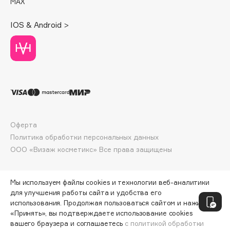
MAX
Deonica
Dessange
IOS & Android >
Dior
Divage
Dolce & Gabbana
Dolomit
Dorco
DP Daily Perfection
Dr. Vranjes Firenze
Оферта
Dr.Althea
Политика обработки персональных данных
ООО «Визаж косметикс» Все права защищены
Dr.Ceuracle
Dr.Jart+
DSD de Luxe
Мы используем файлы cookies и технологии веб-аналитики
для улучшения работы сайта и удобства его
Dyson
использования. Продолжая пользоваться сайтом и нажимая
«Принять», вы подтверждаете использование cookies
вашего браузера и соглашаетесь
с политикой обработки