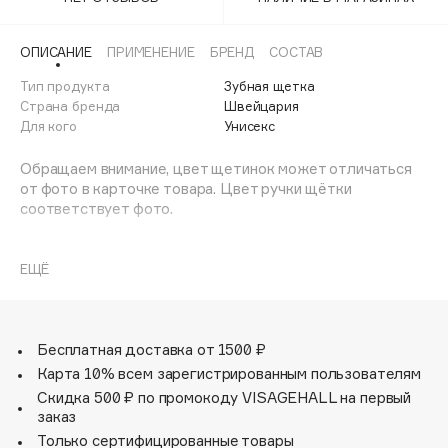
Adele for you
Финал лета
Advante
ЭКСКЛЮЗИВ
ОПИСАНИЕ
ПРИМЕНЕНИЕ
БРЕНД
СОСТАВ
1 АВГ - 31 АВГ
Aesop
Тип продукта
Зубная щетка
Age Stop
Страна бренда
Швейцария
ЭКСКЛЮЗИВ
Для кого
Унисекс
AHFA Cosmetics
Ajmal
Обращаем внимание, цвет щетинок может отличаться
от фото в карточке товара. Цвет ручки щётки
Alix Avien
соответствует фото.
Allies of Skin
AMAN
Щетка предназначена для ежедневного очищения
зубов. Щетка содержит 5460 мягких активных щетинок
ЕЩЁ
Amina Daudova Brushes
(диаметр 0,10мм) и обеспечивает качественное и
Amouage
нетравматичное удаление зубного налета.
Amuleto Di Casa
Бесплатная доставка от 1500 ₽
Angiopharm
ЭКСКЛЮЗИВ
Карта 10% всем зарегистрированным пользователям
Annbeauty
Скидка 500 ₽ по промокоду VISAGEHALL на первый
Anua
заказ
Только сертифицированные товары
Apadent