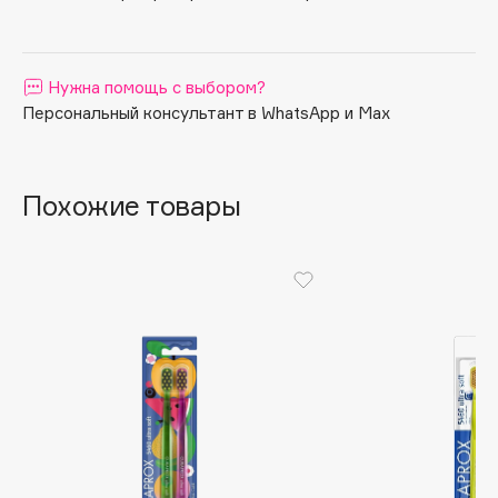
Apagard
Aravia Professional
Нужна помощь с выбором?
Arcadia
Персональный консультант в WhatsApp и Max
Archetype
Architect Demidoff
ARIVE MAKEUP
Похожие товары
Art&Fact
Art-Visage
Artdeco
Astra
Atelier Rebul
Augustinus Bader
Aveda
Avene