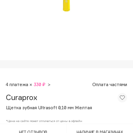
Подарки
Tom Ford
HFC
Для дома
Angiopharm
Техника
KIKO Milano
Estée Lauder
Clarins
0 - 9
100BON
4 платежа ×
330 ₽
>
Оплата частями
22|11
Curaprox
A
Щетка зубная Ultrasoft 0,10 мм Желтая
Acqua di Parma
*Цена на сайте может отличаться от цены в офлайн
Acque di Italia
НЕТ ОТЗЫВОВ
НАЛИЧИЕ В МАГАЗИНАХ