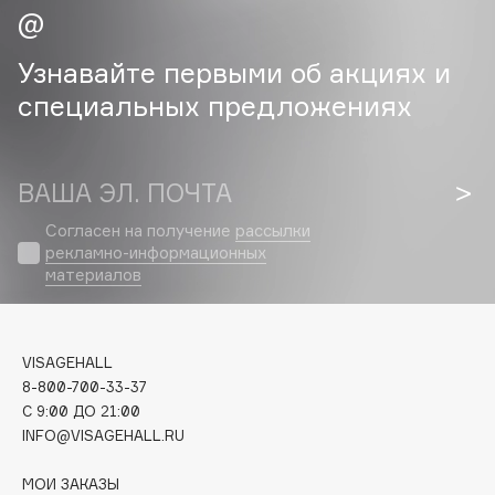
Cadence
Узнавайте первыми об акциях и
Capelli Dorati
специальных предложениях
Carbon Theory
Carmex
Carolina Herrera
ВАША ЭЛ. ПОЧТА
Catrice
Celimax
Согласен на получение
рассылки
рекламно-информационных
Cettua
материалов
Chupa Chups
Clarette
Clarins
VISAGEHALL
Clarins Precious
8-800-700-33-37
C 9:00 ДО 21:00
Clinique
INFO@VISAGEHALL.RU
Clive Christian
Club De Nuit
МОИ ЗАКАЗЫ