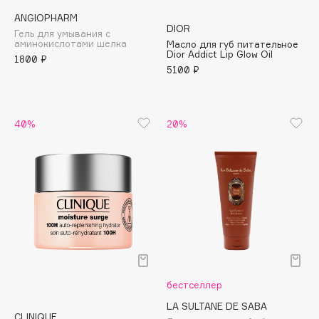
ANGIOPHARM
Cadence
DIOR
Гель для умывания с
аминокислотами шелка
Масло для губ питательное
Capelli Dorati
Dior Addict Lip Glow Oil
1800 ₽
Carbon Theory
5100 ₽
Carmex
Carolina Herrera
40%
20%
Catrice
Celimax
Cettua
Chupa Chups
Clarette
Clarins
Clarins Precious
НОВИНКА
Clinique
бестселлер
Clive Christian
LA SULTANE DE SABA
Club De Nuit
CLINIQUE