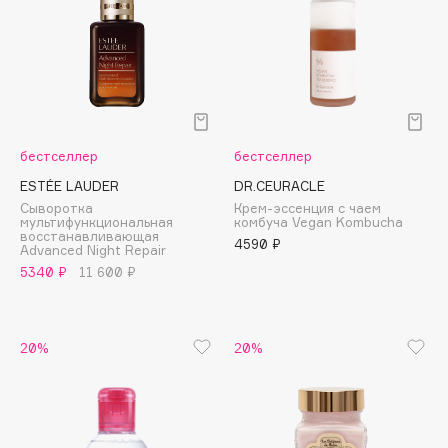
Adele for you
Финал лета
Advante
ЭКСКЛЮЗИВ
1 АВГ - 31 АВГ
Aesop
Age Stop
ЭКСКЛЮЗИВ
AHFA Cosmetics
бестселлер
бестселлер
Ajmal
ESTÉE LAUDER
DR.CEURACLE
Alix Avien
Сыворотка
Крем-эссенция с чаем
Allies of Skin
мультифункциональная
комбуча Vegan Kombucha
восстанавливающая
AMAN
4590 ₽
Advanced Night Repair
Amina Daudova Brushes
5340 ₽
11 600 ₽
Amouage
Amuleto Di Casa
20%
20%
Angiopharm
ЭКСКЛЮЗИВ
Annbeauty
Anua
Apadent