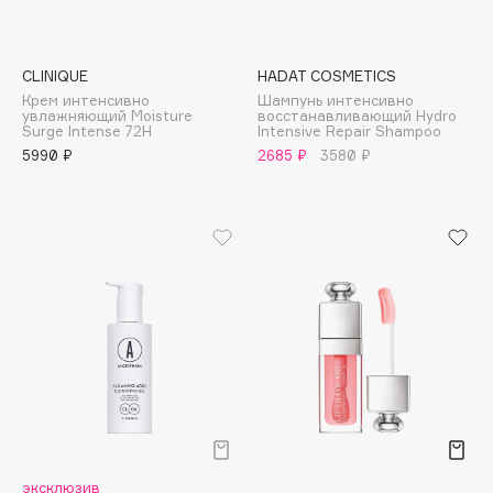
Biomed
Biorepair
Blanx
CLINIQUE
HADAT COSMETICS
Blistex
Крем интенсивно
Шампунь интенсивно
увлажняющий Moisture
восстанавливающий Hydro
BLOME
Surge Intense 72H
Intensive Repair Shampoo
5990 ₽
2685 ₽
3580 ₽
Boadicea The Victorious
Bobbi Brown
BOOMSHOP
BORK
Brunello Cucinelli
Bvlgari
by TERRY
BY WISHTREND
Byredo
C
эксклюзив