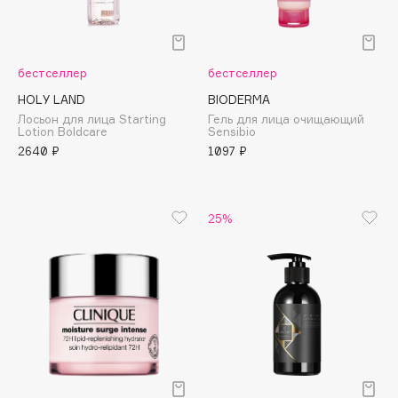
B
Babor
бестселлер
бестселлер
Baffy
Balmain Hair Couture
HOLY LAND
BIODERMA
ЭКСКЛЮЗИВ
Лосьон для лица Starting
Гель для лица очищающий
Banderas
Lotion Boldcare
Sensibio
Basicare
2640 ₽
1097 ₽
Batiste
Beauty Bomb
25%
Beauty Pati
Beautyblades
НОВИНКА
beautyblender
Bebble
Beverly Hills Polo Club
Biodance
Bioderma