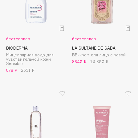
Apagard
Aravia Professional
Arcadia
Archetype
бестселлер
бестселлер
Architect Demidoff
BIODERMA
LA SULTANE DE SABA
ARIVE MAKEUP
Мицеллярная вода для
ВВ-крем для лица с розой
Art&Fact
чувствительной кожи
8640 ₽
10 800 ₽
Sensibio
Art-Visage
878 ₽
2551 ₽
Artdeco
Astra
Atelier Rebul
Augustinus Bader
Aveda
Avene