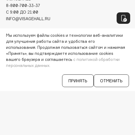
Genosys
ЭКСКЛЮЗИВ
8-800-700-33-37
Geomar
C 9:00 ДО 21:00
Giardino Magico
INFO@VISAGEHALL.RU
Gillette
МОИ ЗАКАЗЫ
Мы используем файлы cookies и технологии веб-аналитики
Givenchy
ПЕРСОНАЛЬНЫЙ КОНСУЛЬТАНТ
для улучшения работы сайта и удобства его
Global Keratin
АКЦИИ
использования. Продолжая пользоваться сайтом и нажимая
ИНТЕРЕСНОЕ
Global White
«Принять», вы подтверждаете использование cookies
ПРОГРАММА ЛОЯЛЬНОСТИ
вашего браузера и соглашаетесь
с политикой обработки
Gourmandise
ДОСТАВКА И ОПЛАТА
персональных данных.
Grace Day
ВОПРОСЫ И ОТВЕТЫ
Guerlain
БРЕНДЫ
ПРИНЯТЬ
ОТМЕНИТЬ
КАТАЛОГ
Guess
РАБОТА У НАС
МАГАЗИНЫ
H
КОНТАКТЫ
ПОСТАВЩИКАМ
Hadat Cosmetics
АРЕНДА
Hamis