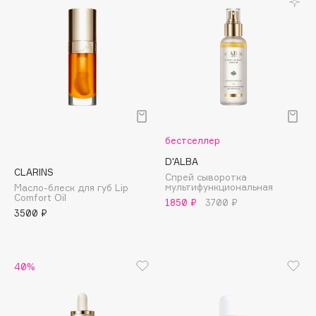
Подарки
Tom Ford
HFC
Для дома
Angiopharm
Техника
KIKO Milano
Estée Lauder
Clarins
бестселлер
0 - 9
D'ALBA
CLARINS
Спрей сыворотка
100BON
мультифункциональная
Масло-блеск для губ Lip
Comfort Oil
1850 ₽
3700 ₽
22|11
3500 ₽
A
40%
Acqua di Parma
Acque di Italia