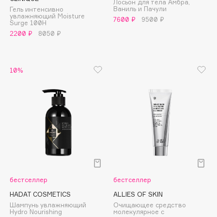
Лосьон для тела Амбра,
Collagenina
Ваниль и Пачули
Гель интенсивно
увлажняющий Moisture
Consly
7600 ₽
9500 ₽
Surge 100H
Corimo
2200 ₽
8050 ₽
CosRX
Cottolina
10%
Crescina
Cunzite
Curaprox
D
d'Alba
DABO
бестселлер
бестселлер
DARLING*
HADAT COSMETICS
ALLIES OF SKIN
Darphin
Шампунь увлажняющий
Очищающее средство
Davines
Hydro Nourishing
молекулярное с