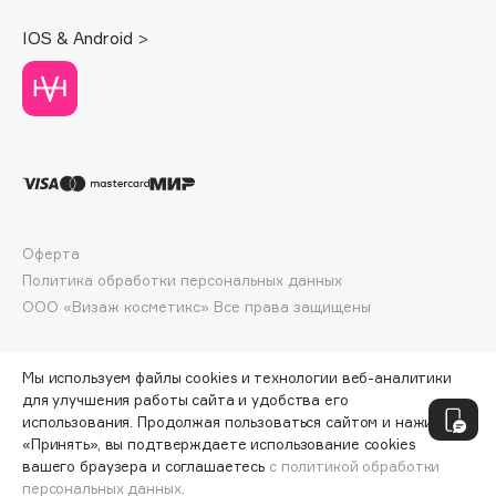
Deonica
IOS & Android >
Dessange
Dior
Divage
Dolce & Gabbana
Dolomit
Dorco
DP Daily Perfection
Оферта
Dr. Vranjes Firenze
Политика обработки персональных данных
Dr.Althea
ООО «Визаж косметикс» Все права защищены
Dr.Ceuracle
Dr.Jart+
Мы используем файлы cookies и технологии веб-аналитики
DSD de Luxe
для улучшения работы сайта и удобства его
Dyson
использования. Продолжая пользоваться сайтом и нажимая
«Принять», вы подтверждаете использование cookies
вашего браузера и соглашаетесь
с политикой обработки
персональных данных.
ДОБАВИТЬ В КОРЗИНУ
1320 ₽