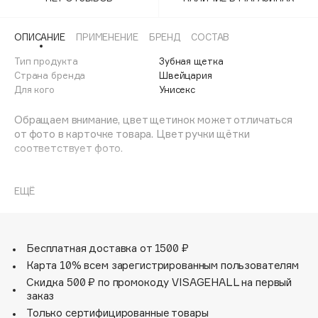
Adele for you
Финал лета
Advante
ЭКСКЛЮЗИВ
ОПИСАНИЕ
ПРИМЕНЕНИЕ
БРЕНД
СОСТАВ
1 АВГ - 31 АВГ
Aesop
Тип продукта
Зубная щетка
Age Stop
Страна бренда
Швейцария
ЭКСКЛЮЗИВ
Для кого
Унисекс
AHFA Cosmetics
Ajmal
Обращаем внимание, цвет щетинок может отличаться
от фото в карточке товара. Цвет ручки щётки
Alix Avien
соответствует фото.
Allies of Skin
AMAN
Щетка предназначена для ежедневного очищения
зубов. Щетка содержит 5460 мягких активных щетинок
ЕЩЁ
Amina Daudova Brushes
(диаметр 0,10мм) и обеспечивает качественное и
Amouage
нетравматичное удаление зубного налета.
Amuleto Di Casa
Бесплатная доставка от 1500 ₽
Angiopharm
ЭКСКЛЮЗИВ
Карта 10% всем зарегистрированным пользователям
Annbeauty
Скидка 500 ₽ по промокоду VISAGEHALL на первый
Anua
заказ
Только сертифицированные товары
Apadent