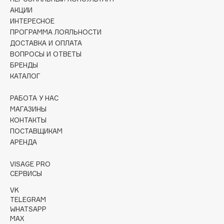
Collagenina
АКЦИИ
Consly
ИНТЕРЕСНОЕ
ПРОГРАММА ЛОЯЛЬНОСТИ
Corimo
ДОСТАВКА И ОПЛАТА
CosRX
ВОПРОСЫ И ОТВЕТЫ
Cottolina
БРЕНДЫ
КАТАЛОГ
Crescina
Cunzite
РАБОТА У НАС
Curaprox
МАГАЗИНЫ
КОНТАКТЫ
ПОСТАВЩИКАМ
D
АРЕНДА
d'Alba
VISAGE PRO
СЕРВИСЫ
DABO
VK
DARLING*
TELEGRAM
Darphin
WHATSAPP
Davines
MAX