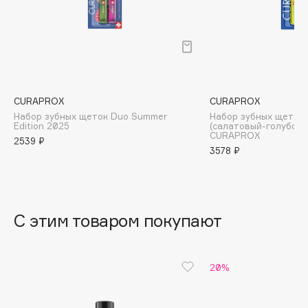
B
Babor
Baffy
Balmain Hair Couture
ЭКСКЛЮЗИВ
Banderas
CURAPROX
CURAPROX
Набор зубных щеток Duo Summer
Набор зубных щеток U
Basicare
Edition 2025
(салатовый-голубой
CURAPROX
Batiste
2539 ₽
3578 ₽
Beauty Bomb
Beauty Pati
Beautyblades
НОВИНКА
beautyblender
С этим товаром покупают
Bebble
Beverly Hills Polo Club
20%
Biodance
Bioderma