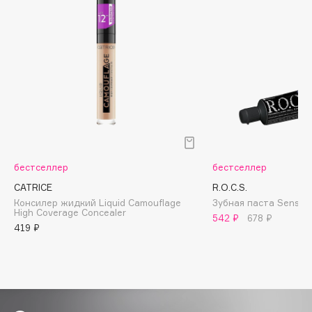
Biomed
Biorepair
Blanx
Blistex
BLOME
Boadicea The Victorious
Bobbi Brown
BOOMSHOP
BORK
бестселлер
бестселлер
Brunello Cucinelli
CATRICE
R.O.C.S.
Bvlgari
Консилер жидкий Liquid Camouflage
Зубная паста Sensati
High Coverage Concealer
542 ₽
678 ₽
by TERRY
419 ₽
BY WISHTREND
Byredo
C