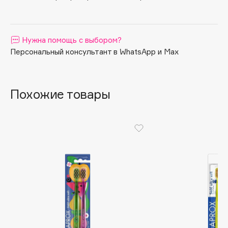
Apagard
Aravia Professional
Нужна помощь с выбором?
Arcadia
Персональный консультант в WhatsApp и Max
Archetype
Architect Demidoff
ARIVE MAKEUP
Похожие товары
Art&Fact
Art-Visage
Artdeco
Astra
Atelier Rebul
Augustinus Bader
Aveda
Avene