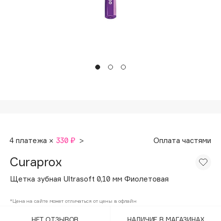
Подарки
Tom Ford
HFC
Для дома
Angiopharm
Техника
KIKO Milano
Estée Lauder
Clarins
0 - 9
100BON
4 платежа ×
330 ₽
>
Оплата частями
22|11
Curaprox
A
Щетка зубная Ultrasoft 0,10 мм Фиолетовая
Acqua di Parma
*Цена на сайте может отличаться от цены в офлайн
Acque di Italia
НЕТ ОТЗЫВОВ
НАЛИЧИЕ В МАГАЗИНАХ