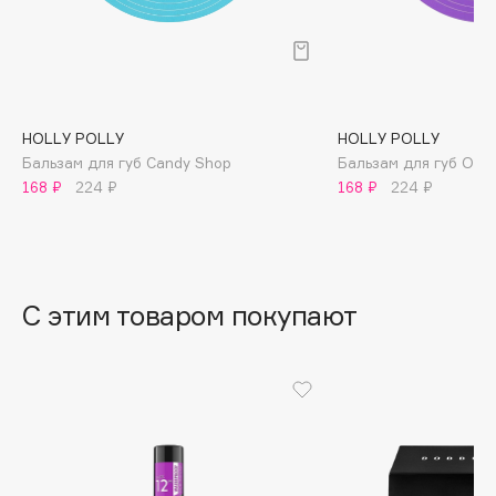
B
Babor
Baffy
Balmain Hair Couture
ЭКСКЛЮЗИВ
HOLLY POLLY
HOLLY POLLY
Banderas
Бальзам для губ Candy Shop
Бальзам для губ Oops!.
168 ₽
224 ₽
168 ₽
224 ₽
Basicare
Batiste
Beauty Bomb
Beauty Pati
С этим товаром покупают
Beautyblades
НОВИНКА
beautyblender
Bebble
Beverly Hills Polo Club
Biodance
Bioderma