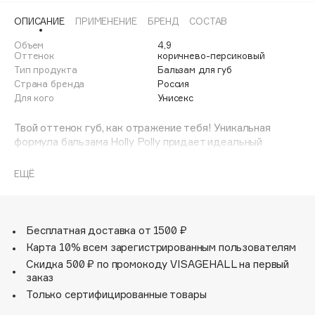
Adele for you
ОПИСАНИЕ
ПРИМЕНЕНИЕ
БРЕНД
СОСТАВ
Финал лета
Advante
ЭКСКЛЮЗИВ
Объем
4,9
1 АВГ - 31 АВГ
Aesop
Оттенок
коричнево-персиковый
Тип продукта
Бальзам для губ
Age Stop
ЭКСКЛЮЗИВ
Страна бренда
Россия
AHFA Cosmetics
Для кого
Унисекс
Ajmal
Твой оттенок губ, как отражение тебя! Уникальная
Alix Avien
формула бальзама Holly Polly придает идеальный
Allies of Skin
коричнево-персиковый цвет, подчеркивает
естественную красоту губ, создает лёгкий блеск и
AMAN
ЕЩЁ
сияние.
Amina Daudova Brushes
Бальзам для губ обеспечивает бережный уход, глубоко
Amouage
увлажняет и питает, разглаживает трещинки, дарит
ощущение комфорта без липкости и жирности. Тающая
Бесплатная доставка от 1500 ₽
Amuleto Di Casa
текстура легко распределяется, делая покрытие
Карта 10% всем зарегистрированным пользователям
Angiopharm
равномерным и стойким.
ЭКСКЛЮЗИВ
Скидка 500 ₽ по промокоду VISAGEHALL на первый
Сладкий аромат шоколадного чизкейка поднимет
Annbeauty
заказ
настроение и покажет, как ты неотразима!
Anua
Только сертифицированные товары
Apadent