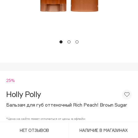
Подарки
Tom Ford
HFC
Для дома
Angiopharm
Техника
KIKO Milano
Estée Lauder
Clarins
0 - 9
25%
100BON
22|11
Holly Polly
Бальзам для губ оттеночный Rich Peach! Brown Sugar
A
*Цена на сайте может отличаться от цены в офлайн
Acqua di Parma
НЕТ ОТЗЫВОВ
НАЛИЧИЕ В МАГАЗИНАХ
Acque di Italia