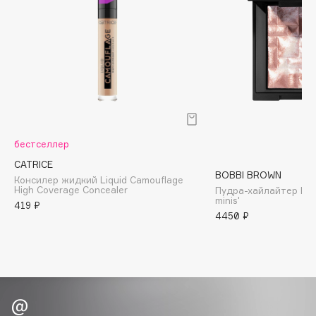
Biomed
Biorepair
Blanx
Blistex
BLOME
Boadicea The Victorious
Bobbi Brown
BOOMSHOP
бестселлер
BORK
CATRICE
BOBBI BROWN
Консилер жидкий Liquid Camouflage
Brunello Cucinelli
High Coverage Concealer
Пудра-хайлайтер High
minis'
Bvlgari
419 ₽
4450 ₽
by TERRY
BY WISHTREND
Byredo
C