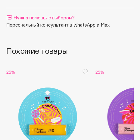
Apagard
Aravia Professional
Нужна помощь с выбором?
Персональный консультант в WhatsApp и Max
Arcadia
Archetype
Architect Demidoff
Похожие товары
ARIVE MAKEUP
Art&Fact
Art-Visage
25%
25%
Artdeco
Astra
Atelier Rebul
Augustinus Bader
Aveda
Avene