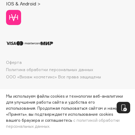
IOS & Android >
Deonica
Dessange
Dior
Divage
Dolce & Gabbana
Dolomit
Dorco
Оферта
DP Daily Perfection
Политика обработки персональных данных
Dr. Vranjes Firenze
ООО «Визаж косметикс» Все права защищены
Dr.Althea
Dr.Ceuracle
Мы используем файлы cookies и технологии веб-аналитики
Dr.Jart+
для улучшения работы сайта и удобства его
DSD de Luxe
использования. Продолжая пользоваться сайтом и нажимая
Dyson
«Принять», вы подтверждаете использование cookies
вашего браузера и соглашаетесь
с политикой обработки
персональных данных.
ДОБАВИТЬ В КОРЗИНУ
176 ₽
234 ₽