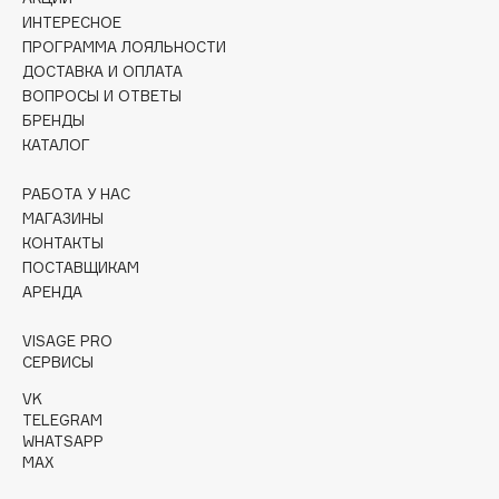
Collagenina
ИНТЕРЕСНОЕ
Consly
ПРОГРАММА ЛОЯЛЬНОСТИ
ДОСТАВКА И ОПЛАТА
Corimo
ВОПРОСЫ И ОТВЕТЫ
CosRX
БРЕНДЫ
Cottolina
КАТАЛОГ
Crescina
РАБОТА У НАС
Cunzite
МАГАЗИНЫ
Curaprox
КОНТАКТЫ
ПОСТАВЩИКАМ
АРЕНДА
D
VISAGE PRO
d'Alba
СЕРВИСЫ
DABO
VK
TELEGRAM
DARLING*
WHATSAPP
Darphin
MAX
Davines