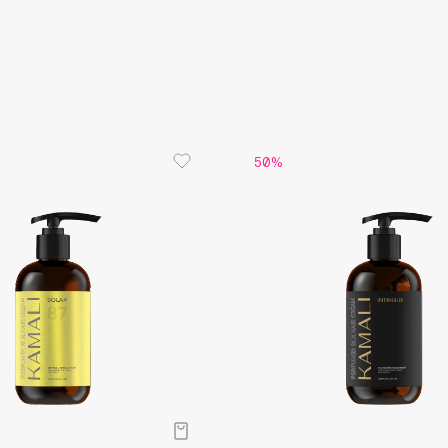
Aveda
Avene
50%
Boadicea The Victorious
Bobbi Brown
BOOMSHOP
BORK
Brunello Cucinelli
Bvlgari
by TERRY
BY WISHTREND
Byredo