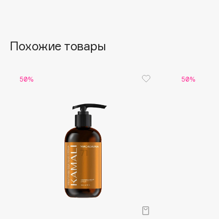
Aravia Professional
Alix Avien
Arcadia
Allies of Skin
Archetype
AMAN
Похожие товары
B
50%
50%
Babor
beautyblender
Baffy
Bebble
Balmain Hair Couture
Beverly Hills Polo Club
ЭКСКЛЮЗИВ
Biodance
Banderas
Bioderma
Basicare
Biomed
Batiste
Biorepair
Beauty Bomb
Blanx
Beauty Pati
Blistex
Beautyblades
НОВИНКА