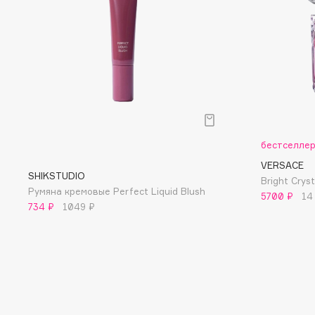
D
d'Alba
Dior
DABO
Divage
DARLING*
Dolce & Gabbana
Darphin
Dolomit
Davines
Dorco
Deonica
DP Daily Perfection
бестселле
Dessange
Dr. Vranjes Firenze
VERSACE
SHIKSTUDIO
Bright Cry
Румяна кремовые Perfect Liquid Blush
5700 ₽
14
734 ₽
1049 ₽
E
Eat My
Ella Bartsueva Brushes
Ecolatier
EMBRACE Haircare
Ecotools
Emmanuelle Jane
EGIA
Enough