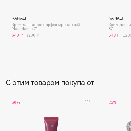
BLOME
KAMALI
KAMALI
Крем для волос парфюмированный
Крем для в
Macadamia 71
87
C
649 ₽
1298 ₽
649 ₽
129
Cadence
Chupa Chups
Capelli Dorati
Clarette
Carbon Theory
Clarins
Carmex
Clarins Precious
НОВИНКА
Carolina Herrera
Clinique
С этим товаром покупают
Catrice
Clive Christian
Celimax
Club De Nuit
30%
25%
Cettua
Collagenina