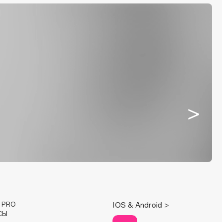
E PRO
IOS & Android >
СЫ