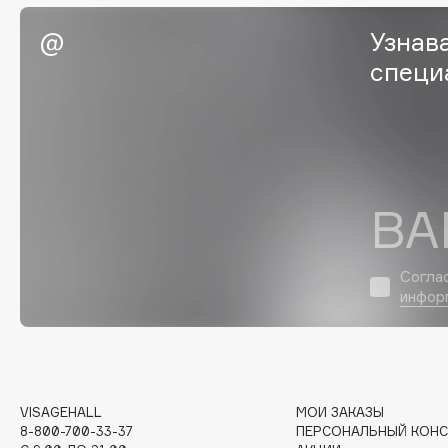
Eigshow
EpilProfi
Узнав
Elemis
Erborian
специ
Elian Russia
Essence
Elie Saab
Essential Parfums Paris
ВА
F
FANE
Flipper
Согла
Farmstay
FLOEMA
инфор
Felce Azzurra
Floraïku
Fillerina
Forlle'd
ЭКСКЛЮЗИВ
Fiona Franchimon
VISAGEHALL
МОИ ЗАКАЗЫ
8-800-700-33-37
ПЕРСОНАЛЬНЫЙ КОНС