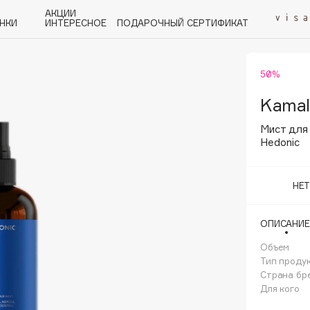
АКЦИИ
НКИ
ИНТЕРЕСНОЕ
ПОДАРОЧНЫЙ СЕРТИФИКАТ
50%
P
Q
R
S
T
U
V
W
Y
Z
А - Я
Kamal
Мист для
Hedonic
НЕ
Angiopharm
KIKO Milano
ОПИСАНИЕ
Estée Lauder
Объем
Clarins
Тип проду
Страна бр
Для кого