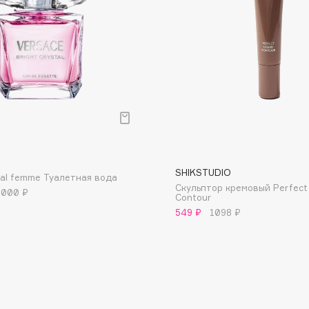
Dr.Althea
Dr.Ceuracle
Dr.Jart+
DSD de Luxe
Dyson
р
SHIKSTUDIO
stal femme Туалетная вода
Скульптор кремовый Perfect 
 000 ₽
Contour
549 ₽
1098 ₽
Estrâde
Estée Lauder
Etat Pur
Etude House