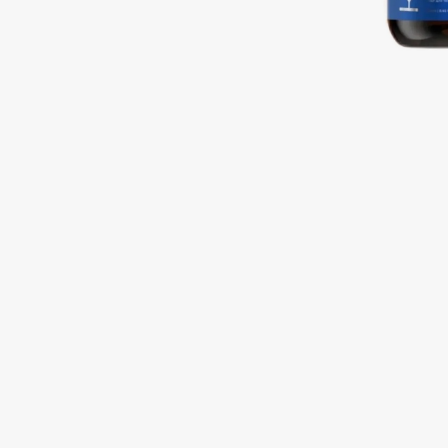
Подарки
0 - 9
Для дома
100BON
22|11
Техника
A
Acqua di Parma
Amina Daudova Brushes
Acque di Italia
Amouage
Adele for you
Amuleto Di Casa
Advante
Angiopharm
ЭКСКЛЮЗИВ
ЭКСКЛЮЗИВ
Aesop
Annbeauty
Age Stop
Anua
ЭКСКЛЮЗИВ
Apadent
AHFA Cosmetics
Apagard
Ajmal