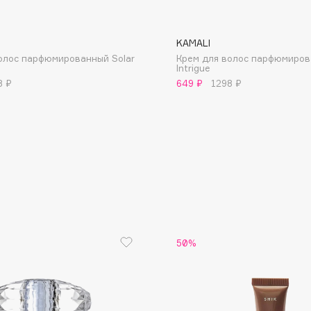
KAMALI
олос парфюмированный Solar
Крем для волос парфюмиро
Intrigue
8 ₽
649 ₽
1298 ₽
Consly
Corimo
CosRX
Cottolina
Crescina
Cunzite
Curaprox
50%