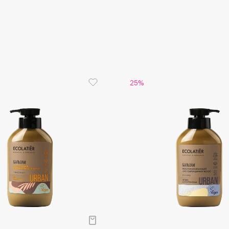
Aveda
Avene
25%
Boadicea The Victorious
Bobbi Brown
BOOMSHOP
BORK
Brunello Cucinelli
Bvlgari
by TERRY
BY WISHTREND
Byredo