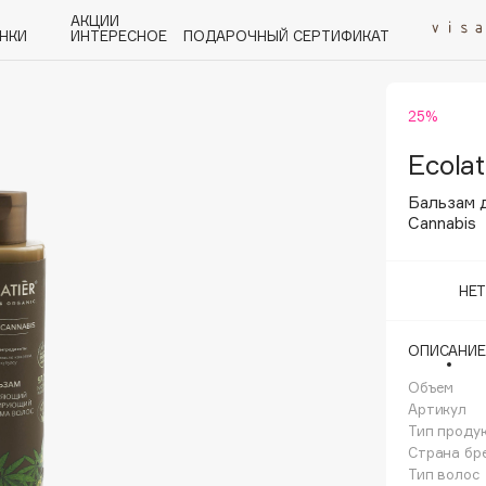
АКЦИИ
НКИ
ИНТЕРЕСНОЕ
ПОДАРОЧНЫЙ СЕРТИФИКАТ
25%
P
Q
R
S
T
U
V
W
Y
Z
А - Я
Ecolat
Бальзам 
Cannabis
НЕ
Angiopharm
KIKO Milano
ОПИСАНИЕ
Estée Lauder
Объем
Clarins
Артикул
Тип проду
Страна бр
Тип волос