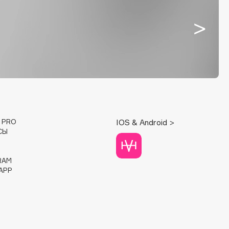
E PRO
IOS & Android >
СЫ
RAM
APP