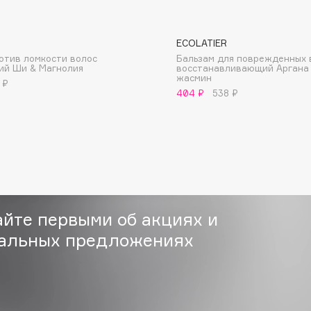
ECOLATIER
отив ломкости волос
Бальзам для поврежденных 
ий Ши & Магнолия
восстанавливающий Аргана
жасмин
 ₽
404 ₽
538 ₽
Consly
Corimo
CosRX
Cottolina
Crescina
Cunzite
айте первыми об акциях и
Curaprox
альных предложениях