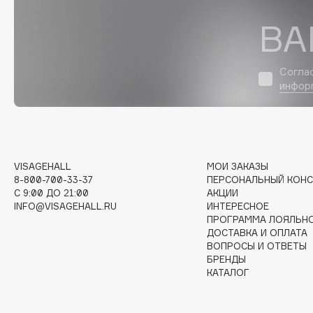
D
ВА
d'Alba
Dior
DABO
Divage
Согла
DARLING*
Dolce & Gabbana
инфор
Darphin
Dolomit
Davines
Dorco
Deonica
DP Daily Perfection
Dessange
Dr. Vranjes Firenze
VISAGEHALL
МОИ ЗАКАЗЫ
8-800-700-33-37
ПЕРСОНАЛЬНЫЙ КОНС
C 9:00 ДО 21:00
АКЦИИ
INFO@VISAGEHALL.RU
ИНТЕРЕСНОЕ
E
ПРОГРАММА ЛОЯЛЬН
ДОСТАВКА И ОПЛАТА
ВОПРОСЫ И ОТВЕТЫ
Eat My
Ella Bartsueva Brushes
БРЕНДЫ
КАТАЛОГ
Ecolatier
EMBRACE Haircare
Ecotools
Emmanuelle Jane
EGG
Enough