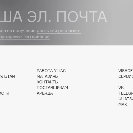
ША ЭЛ. ПОЧТА
Dr.Althea
Dr.Ceuracle
сен на получение
рассылки рекламно-
Dr.Jart+
мационных материалов
DSD de Luxe
Dyson
РАБОТА У НАС
VISAG
УЛЬТАНТ
МАГАЗИНЫ
СЕРВИ
КОНТАКТЫ
ПОСТАВЩИКАМ
VK
ОСТИ
АРЕНДА
TELEG
WHATS
MAX
Estée Lauder
Etat Pur
Etude House
Etude organix