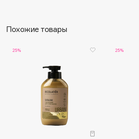
Aravia Professional
Alix Avien
Arcadia
Allies of Skin
Archetype
AMAN
Похожие товары
B
25%
25%
Babor
beautyblender
Baffy
Bebble
Balmain Hair Couture
Beverly Hills Polo Club
ЭКСКЛЮЗИВ
Biodance
Banderas
Bioderma
Basicare
Biomed
Batiste
Biorepair
Beauty Bomb
Blanx
Beauty Pati
Blistex
Beautyblades
НОВИНКА