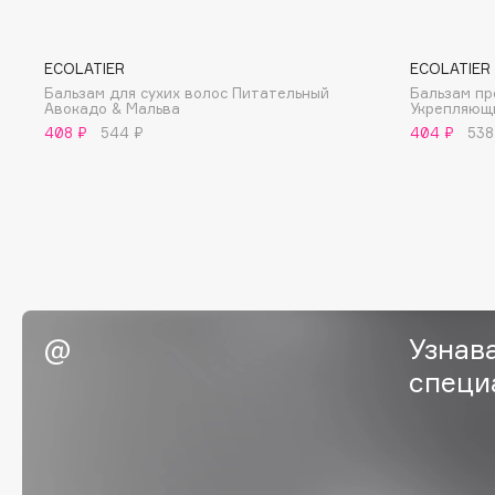
BLOME
ECOLATIER
ECOLATIER
Бальзам для сухих волос Питательный
Бальзам пр
Авокадо & Мальва
Укрепляющ
C
408 ₽
544 ₽
404 ₽
538
Cadence
Chupa Chups
Capelli Dorati
Clarette
Carbon Theory
Clarins
Carmex
Clarins Precious
НОВИНКА
Carolina Herrera
Clinique
Catrice
Clive Christian
Узнав
Celimax
Club De Nuit
специ
Cettua
Collagenina