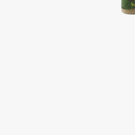
Подарки
0 - 9
Для дома
100BON
22|11
Техника
A
Acqua di Parma
Amina Daudova Brushes
Acque di Italia
Amouage
Adele for you
Amuleto Di Casa
Advante
Angiopharm
ЭКСКЛЮЗИВ
ЭКСКЛЮЗИВ
Aesop
Annbeauty
Age Stop
Anua
ЭКСКЛЮЗИВ
Apadent
AHFA Cosmetics
Apagard
Ajmal